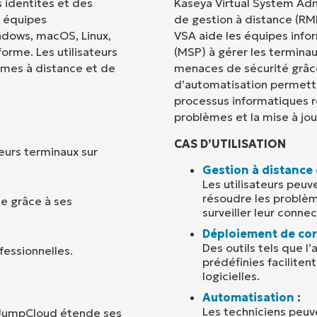
 identités et des
Kaseya Virtual System Admi
x équipes
de gestion à distance (RMM
Pays
ndows, macOS, Linux,
VSA aide les équipes infor
orme. Les utilisateurs
(MSP) à gérer les terminau
èmes à distance et de
menaces de sécurité grâce
Company
name*
d’automatisation permette
processus informatiques r
problèmes et la mise à jour
CAS D’UTILISATION
ieurs terminaux sur
Gestion à distance
Les utilisateurs peuv
résoudre les problèm
e grâce à ses
surveiller leur connec
Déploiement de cor
Des outils tels que l’
fessionnelles.
prédéfinies faciliten
logicielles.
Automatisation
:
Les techniciens peu
 JumpCloud étende ses