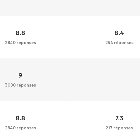
8.8
8.4
2840 réponses
254 réponses
9
3080 réponses
8.8
7.3
2840 réponses
217 réponses