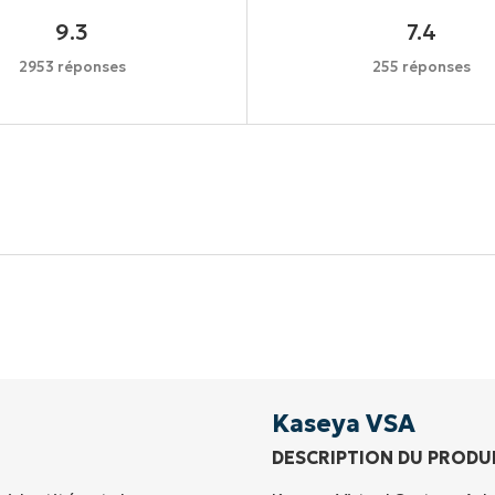
9.3
7.4
2953 réponses
255 réponses
Commencez votre essai de 14 jours
rte de crédit requise, accès complet à toutes les foncti
Prénom
et
Nom*
Business
email*
Kaseya VSA
DESCRIPTION DU PRODU
Phone
number*