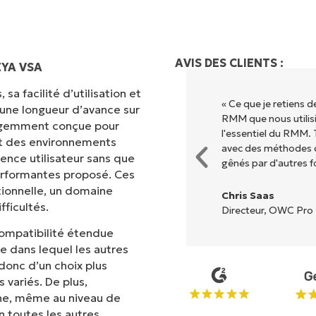
AVIS DES CLIENTS :
EYA VSA
sa facilité d’utilisation et
ion grâce à une interface fluide
« Ce que je retiens 
 une longueur d’avance sur
. Pas de configuration complexe
RMM que nous utilisi
lligemment conçue pour
s options et tous les outils sont
l'essentiel du RMM. 
met des environnements
l est très facile de s'y
avec des méthodes d
ence utilisateur sans que
gênés par d'autres f
erformantes proposé. Ces
tionnelle, un domaine
Chris Saas
ficultés.
Directeur, OWC Pro 
compatibilité étendue
ne dans lequel les autres
 donc d’un choix plus
variés. De plus,
One, même au niveau de
 toutes les autres.