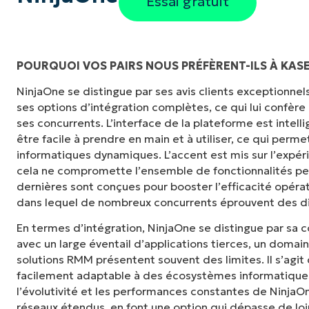
Essai gratuit
POURQUOI VOS PAIRS NOUS PRÉFÈRENT-ILS À KAS
NinjaOne se distingue par ses avis clients exceptionnels, 
« NinjaOne est extrêmement simple d'utilisat
ses options d’intégration complètes, ce qui lui confère
et des fonctionnalités back-end puissantes
ses concurrents. L’interface de la plateforme est inte
ou d'interface difficile à maîtriser. Toutes le
être facile à prendre en main et à utiliser, ce qui per
clairement étiquetés, faciles à comprendre et i
informatiques dynamiques. L’accent est mis sur l’expéri
retrouver. »
cela ne compromette l’ensemble de fonctionnalités p
dernières sont conçues pour booster l’efficacité opéra
Ryan Reiffenberger
dans lequel de nombreux concurrents éprouvent des dif
Reiffenberger.NET Technology Solutions
En termes d’intégration, NinjaOne se distingue par sa 
avec un large éventail d’applications tierces, un domai
solutions RMM présentent souvent des limites. Il s’agit
facilement adaptable à des écosystèmes informatiques 
l’évolutivité et les performances constantes de Ninja
réseaux étendus, en font une option qui dépasse de loin