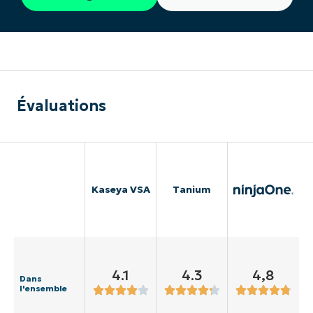
Évaluations
Kaseya VSA
Tanium
4.1
4.3
4,8
Dans
l'ensemble