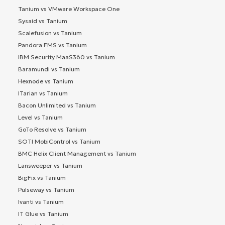
Tanium vs VMware Workspace One
Sysaid vs Tanium
Scalefusion vs Tanium
Pandora FMS vs Tanium
IBM Security MaaS360 vs Tanium
Baramundi vs Tanium
Hexnode vs Tanium
ITarian vs Tanium
Bacon Unlimited vs Tanium
Level vs Tanium
GoTo Resolve vs Tanium
SOTI MobiControl vs Tanium
BMC Helix Client Management vs Tanium
Lansweeper vs Tanium
BigFix vs Tanium
Pulseway vs Tanium
Ivanti vs Tanium
IT Glue vs Tanium