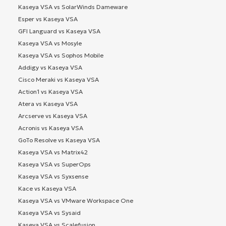
Kaseya VSA vs SolarWinds Dameware
Esper vs Kaseya VSA
GFI Languard vs Kaseya VSA
Kaseya VSA vs Mosyle
Kaseya VSA vs Sophos Mobile
Addigy vs Kaseya VSA
Cisco Meraki vs Kaseya VSA
Action1 vs Kaseya VSA
Atera vs Kaseya VSA
Arcserve vs Kaseya VSA
Acronis vs Kaseya VSA
GoTo Resolve vs Kaseya VSA
Kaseya VSA vs Matrix42
Kaseya VSA vs SuperOps
Kaseya VSA vs Syxsense
Kace vs Kaseya VSA
Kaseya VSA vs VMware Workspace One
Kaseya VSA vs Sysaid
Kaseya VSA vs Scalefusion