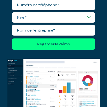
Numéro
name*
de
téléphone*
Pays*
Nom
de
l'entreprise*