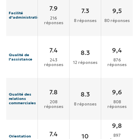
7.9
7.3
9,5
Facilité
d'administration
216
8 réponses
80 réponses
réponses
7.4
9,4
8.3
Qualité de
l'assistance
243
876
12 réponses
réponses
réponses
7.8
9,6
8.3
Qualité des
relations
208
808
commerciales
8 réponses
réponses
réponses
9,8
7.4
10
897
Orientation