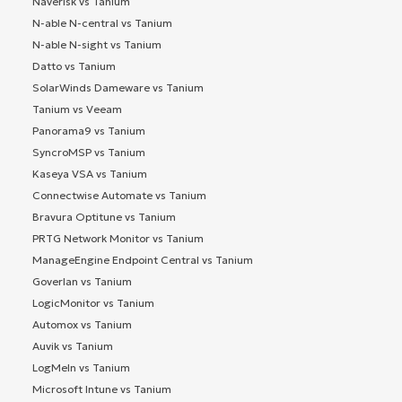
Naverisk vs Tanium
N-able N-central vs Tanium
N-able N-sight vs Tanium
Datto vs Tanium
SolarWinds Dameware vs Tanium
Tanium vs Veeam
Panorama9 vs Tanium
SyncroMSP vs Tanium
Kaseya VSA vs Tanium
Connectwise Automate vs Tanium
Bravura Optitune vs Tanium
PRTG Network Monitor vs Tanium
ManageEngine Endpoint Central vs Tanium
Goverlan vs Tanium
LogicMonitor vs Tanium
Automox vs Tanium
Auvik vs Tanium
LogMeIn vs Tanium
Microsoft Intune vs Tanium