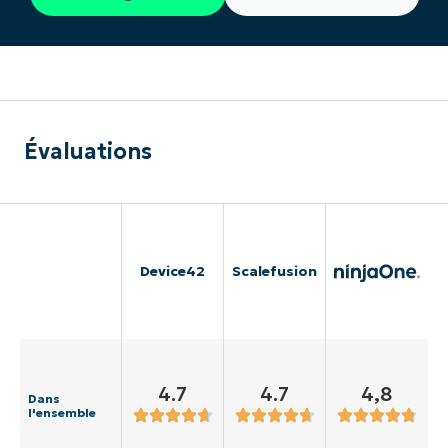
Évaluations
Device42
Scalefusion
4.7
4.7
4,8
Dans
l'ensemble