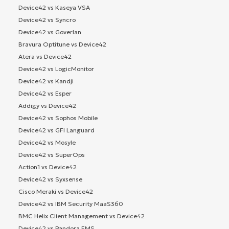
Device42 vs Kaseya VSA
Device42 vs Syncro
Device42 vs Goverlan
Bravura Optitune vs Device42
Atera vs Device42
Device42 vs LogicMonitor
Device42 vs Kandji
Device42 vs Esper
Addigy vs Device42
Device42 vs Sophos Mobile
Device42 vs GFI Languard
Device42 vs Mosyle
Device42 vs SuperOps
Action1 vs Device42
Device42 vs Syxsense
Cisco Meraki vs Device42
Device42 vs IBM Security MaaS360
BMC Helix Client Management vs Device42
Device42 vs Pandora FMS