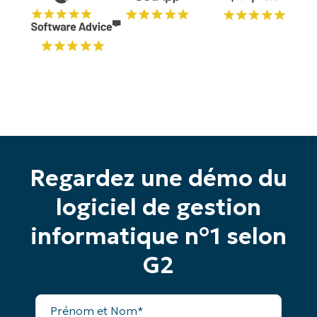
Commencez votre essai de 14 jours
Pas de carte de crédit requise, accès complet à
toutes les fonctionnalités.
Prénom
et
Nom*
Business
email*
Regardez une démo du
Phone
number*
logiciel de gestion
Pays
informatique n°1 selon
G2
Company
name*
Prénom
et