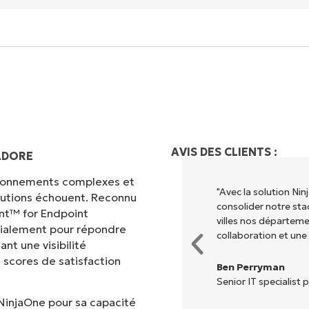
AVIS DES CLIENTS :
ADORE
vironnements complexes et
 différents pour exécuter ce que
"Avec la solution N
olutions échouent. Reconnu
entralisé." NinjaOne rend la vie
consolider notre sta
nt™ for Endpoint
villes nos départem
cialement pour répondre
collaboration et une
nt une visibilité
 scores de satisfaction
Ben Perryman
Senior IT specialist p
NinjaOne pour sa capacité