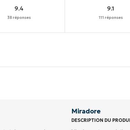
9.4
9.1
38 réponses
111 réponses
Commencez votre essai de 14 jours
rte de crédit requise, accès complet à toutes les foncti
Prénom
et
Nom*
Business
email*
Miradore
DESCRIPTION DU PRODU
Phone
number*