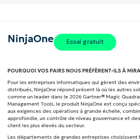
NinjaOne
Essai gratuit
POURQUOI VOS PAIRS NOUS PRÉFÈRENT-ILS À MIR
Pour les entreprises informatiques qui gèrent des en
"Auparavant, j'avais besoin de 10 à 15 outils
distribués, NinjaOne répond présent là où les autres s
NinjaOne fait dans son panneau de contrôle c
comme un leader dans le 2026 Gartner® Magic Quadra
tellement plus facile."
Management Tools, le produit NinjaOne est conçu spé
aux exigences des opérations à grande échelle, combina
Ernie Turner
approfondie, un contrôle de niveau gouvernance et des
Directeur informatique chez
Vetcor
client les plus élevés du secteur.
Les départements de grandes entreprises choisissent 