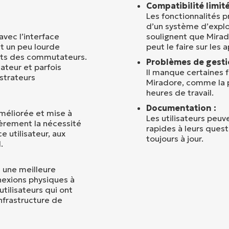
Compatibilité limit
Les fonctionnalités 
d’un système d’exploi
avec l’interface
soulignent que Mirad
et un peu lourde
peut le faire sur les
orts des commutateurs.
Problèmes de gestio
sateur et parfois
Il manque certaines f
istrateurs
Miradore, comme la 
heures de travail.
Documentation :
méliorée et mise à
Les utilisateurs peuv
lièrement la nécessité
rapides à leurs ques
e utilisateur, aux
toujours à jour.
.
t une meilleure
nexions physiques à
utilisateurs qui ont
nfrastructure de