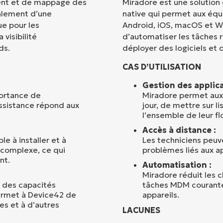
ent et de mappage des
Miradore est une solution
galement d’une
native qui permet aux équ
Pays
e pour les
Android, iOS, macOS et Wi
visibilité
d’automatiser les tâches r
ds.
déployer des logiciels et d
Company
name*
CAS D’UTILISATION
Gestion des applica
portance de
Miradore permet aux
assistance répond aux
jour, de mettre sur li
l’ensemble de leur fl
Accès à distance :
e à installer et à
Les techniciens peuve
u complexe, ce qui
problèmes liés aux ap
nt.
Automatisation :
Miradore réduit les 
e des capacités
tâches MDM courantes
permet à Device42 de
appareils.
es et à d’autres
LACUNES