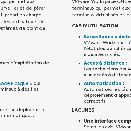
qui permet aux
VMware Workspace ONE est
urveiller et de gérer
terminaux qui permet aux u
Pays
 Il prend en charge
terminaux virtualisés et le
, les ordinateurs de
CAS D’UTILISATION
systèmes de point de
Company
name*
Surveillance à dist
VMware Workspace ONE
l’état des périphériq
indicateurs clés.
èmes d’exploitation de
Accès à distance
:
Les techniciens peuv
à un accès à distance
ode kiosque
» qui
Automatisation
:
rminaux à des fins
Automatisez les tâche
déploiement d’applic
correctifs.
permet un déploiement
LACUNES
s informatiques.
Une interface comp
Selon les avis, VMw