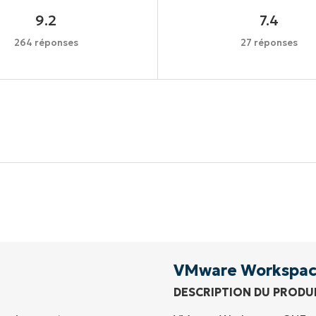
9.2
7.4
264 réponses
27 réponses
Commencez votre essai de 14 jours
rte de crédit requise, accès complet à toutes les foncti
Prénom
et
Nom*
Business
email*
VMware Workspac
DESCRIPTION DU PRODU
Phone
number*