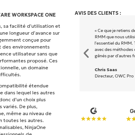
AVIS DES CLIENTS :
MWARE WORKSPACE ONE
sa facilité d’utilisation et
ion grâce à une interface fluide
« Ce que je retiens 
 une longueur d’avance sur
. Pas de configuration complexe
RMM que nous utilisi
lligemment conçue pour
s options et tous les outils sont
l'essentiel du RMM. 
met des environnements
l est très facile de s'y
avec des méthodes d
ence utilisateur sans que
gênés par d'autres f
erformantes proposé. Ces
tionnelle, un domaine
Chris Saas
ficultés.
Directeur, OWC Pro 
compatibilité étendue
ne dans lequel les autres
 donc d’un choix plus
variés. De plus,
One, même au niveau de
 toutes les autres.
nalisables, NinjaOne
fessionnels de