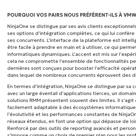
POURQUOI VOS PAIRS NOUS PRÉFÈRENT-ILS À V
NinjaOne se distingue par ses avis clients exceptionnels, 
« NinjaOne est extrêmement simple d'utilisat
ses options d’intégration complètes, ce qui lui confère
et des fonctionnalités back-end puissantes
ses concurrents. L’interface de la plateforme est inte
ou d'interface difficile à maîtriser. Toutes le
être facile à prendre en main et à utiliser, ce qui per
clairement étiquetés, faciles à comprendre et i
informatiques dynamiques. L’accent est mis sur l’expéri
retrouver. »
cela ne compromette l’ensemble de fonctionnalités p
dernières sont conçues pour booster l’efficacité opéra
Ryan Reiffenberger
dans lequel de nombreux concurrents éprouvent des dif
Reiffenberger.NET Technology Solutions
En termes d’intégration, NinjaOne se distingue par sa 
avec un large éventail d’applications tierces, un domai
solutions RMM présentent souvent des limites. Il s’agit
facilement adaptable à des écosystèmes informatiques 
l’évolutivité et les performances constantes de Ninja
réseaux étendus, en font une option qui dépasse de loin
Renforcé par des outils de reporting avancés et person
s’impose comme un choix de premier plan pour les pro