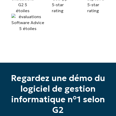
Regardez une démo du
Commencez votre essai de 14 jours
logiciel de gestion
Pas de carte de crédit requise, accès complet à
toutes les fonctionnalités.
informatique n°1 selon
Prénom
et
G2
Nom*