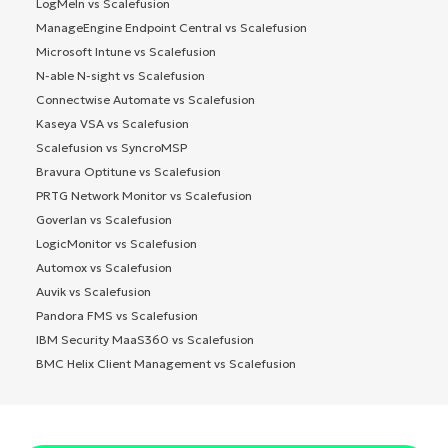
LogMeIn vs Scalefusion
ManageEngine Endpoint Central vs Scalefusion
Microsoft Intune vs Scalefusion
N-able N-sight vs Scalefusion
Connectwise Automate vs Scalefusion
Kaseya VSA vs Scalefusion
Scalefusion vs SyncroMSP
Bravura Optitune vs Scalefusion
PRTG Network Monitor vs Scalefusion
Goverlan vs Scalefusion
LogicMonitor vs Scalefusion
Automox vs Scalefusion
Auvik vs Scalefusion
Pandora FMS vs Scalefusion
IBM Security MaaS360 vs Scalefusion
BMC Helix Client Management vs Scalefusion