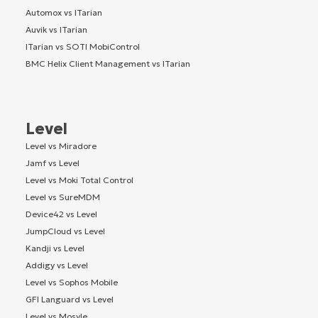
Automox vs ITarian
Auvik vs ITarian
ITarian vs SOTI MobiControl
BMC Helix Client Management vs ITarian
Level
Level vs Miradore
Jamf vs Level
Level vs Moki Total Control
Level vs SureMDM
Device42 vs Level
JumpCloud vs Level
Kandji vs Level
Addigy vs Level
Level vs Sophos Mobile
GFI Languard vs Level
Level vs Mosyle