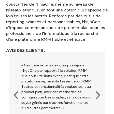
constantes de NinjaOne, même au niveau de
réseaux étendus, en font une option qui dépasse de
loin toutes les autres. Renforcé par des outils de
reporting avancés et personnalisables, NinjaOne
s’impose comme un choix de premier plan pour les
professionnels de l’informatique à la recherche
d’une plateforme RMM fiable et efficace
AVIS DES CLIENTS :
 passage à
« NinjaOne est extrêmement simple
solution RMM
d'utilisation grâce à une interface flu
'est que cette
des fonctionnalités back-end puissa
sentiel du RMM.
Pas de configuration complexe ou
oulues sont au
d'interface difficile à maîtriser. Toute
hodes de
options et tous les outils sont clair
 sans que vous
étiquetés, faciles à comprendre et il 
nctionnalités
très facile de s'y retrouver. »