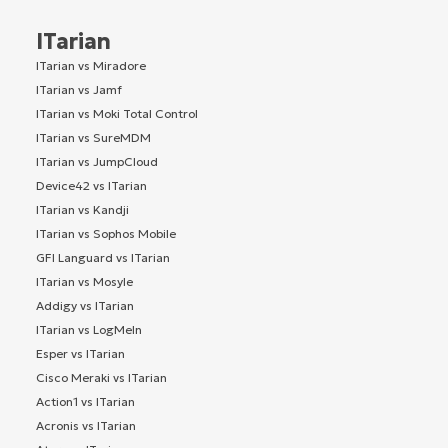
ITarian
ITarian vs Miradore
ITarian vs Jamf
ITarian vs Moki Total Control
ITarian vs SureMDM
ITarian vs JumpCloud
Device42 vs ITarian
ITarian vs Kandji
ITarian vs Sophos Mobile
GFI Languard vs ITarian
ITarian vs Mosyle
Addigy vs ITarian
ITarian vs LogMeIn
Esper vs ITarian
Cisco Meraki vs ITarian
Action1 vs ITarian
Acronis vs ITarian