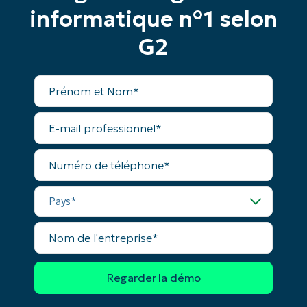
informatique n°1 selon
G2
Prénom
et
Nom*
E-
mail
professionnel*
Numéro
Commencez votre essai de 14 jours
de
téléphone*
Pas de carte de crédit requise, accès complet à
Pays*
toutes les fonctionnalités.
Prénom
et
Nom
Nom*
de
l'entreprise*
Business
email*
Phone