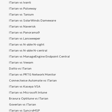
ITarian vs Ivanti
ITarian vs Pulseway
ITarian vs Tanium
ITarian vs SolarWinds Dameware
ITarian vs Naverisk
ITarian vs Panorama9
ITarian vs Lansweeper
ITarian vs N-able N-sight
ITarian vs N-able N-central
ITarian vs ManageEngine Endpoint Central
ITarian vs Veeam
Datto vs ITarian
ITarian vs PRTG Network Monitor
Connectwise Automate vs ITarian
ITarian vs Kaseya VSA
ITarian vs Microsoft Intune
Bravura Optitune vs ITarian
Goverlan vs ITarian
ITarian vs SyncroMSP