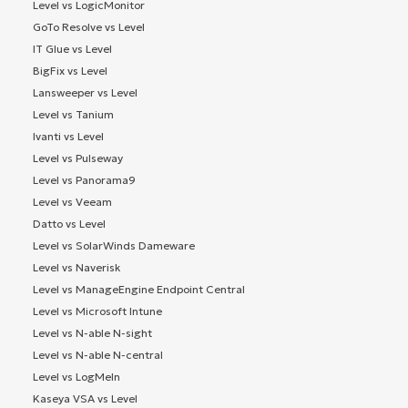
Level vs LogicMonitor
GoTo Resolve vs Level
IT Glue vs Level
BigFix vs Level
Lansweeper vs Level
Level vs Tanium
Ivanti vs Level
Level vs Pulseway
Level vs Panorama9
Level vs Veeam
Datto vs Level
Level vs SolarWinds Dameware
Level vs Naverisk
Level vs ManageEngine Endpoint Central
Level vs Microsoft Intune
Level vs N-able N-sight
Level vs N-able N-central
Level vs LogMeIn
Kaseya VSA vs Level