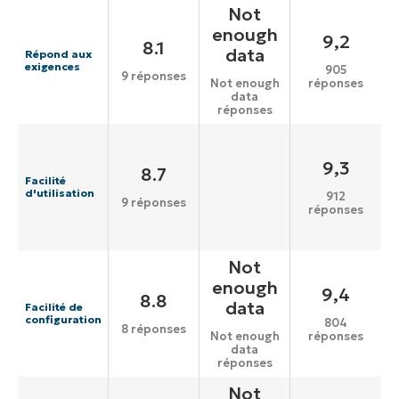
Not
enough
9,2
8.1
data
Répond aux
exigences
905
9 réponses
réponses
Not enough
data
réponses
9,3
8.7
Facilité
d'utilisation
912
9 réponses
réponses
Not
enough
9,4
8.8
data
Facilité de
configuration
804
8 réponses
réponses
Not enough
data
réponses
Not