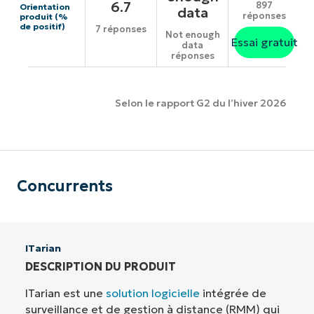
6.7
897
Orientation
data
réponses
produit (%
de positif)
7 réponses
Not enough
Essai gratuit
data
réponses
Selon le rapport G2 du l’hiver 2026
Concurrents
ITarian
DESCRIPTION DU PRODUIT
ITarian est une
solution logicielle
intégrée de
surveillance et de gestion à distance (RMM) qui