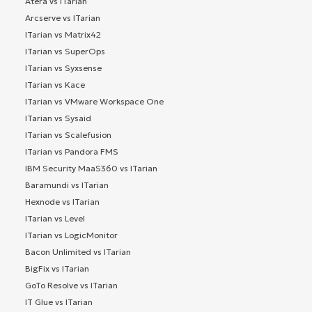
Atera vs ITarian
Arcserve vs ITarian
ITarian vs Matrix42
ITarian vs SuperOps
ITarian vs Syxsense
ITarian vs Kace
ITarian vs VMware Workspace One
ITarian vs Sysaid
ITarian vs Scalefusion
ITarian vs Pandora FMS
IBM Security MaaS360 vs ITarian
Baramundi vs ITarian
Hexnode vs ITarian
ITarian vs Level
ITarian vs LogicMonitor
Bacon Unlimited vs ITarian
BigFix vs ITarian
GoTo Resolve vs ITarian
IT Glue vs ITarian