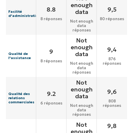
enough
8.8
9,5
data
Facilité
d'administration
8 réponses
80 réponses
Not enough
data
réponses
Not
enough
9,4
9
data
Qualité de
l'assistance
876
8 réponses
réponses
Not enough
data
réponses
Not
enough
9,6
9.2
Qualité des
data
relations
808
commerciales
6 réponses
réponses
Not enough
data
réponses
Not
9,8
enough