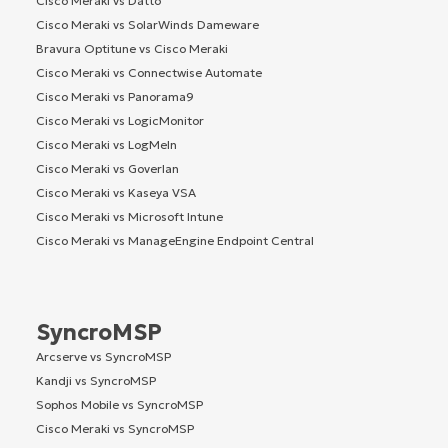
Cisco Meraki vs Datto
Cisco Meraki vs SolarWinds Dameware
Bravura Optitune vs Cisco Meraki
Cisco Meraki vs Connectwise Automate
Cisco Meraki vs Panorama9
Cisco Meraki vs LogicMonitor
Cisco Meraki vs LogMeIn
Cisco Meraki vs Goverlan
Cisco Meraki vs Kaseya VSA
Cisco Meraki vs Microsoft Intune
Cisco Meraki vs ManageEngine Endpoint Central
SyncroMSP
Arcserve vs SyncroMSP
Kandji vs SyncroMSP
Sophos Mobile vs SyncroMSP
Cisco Meraki vs SyncroMSP