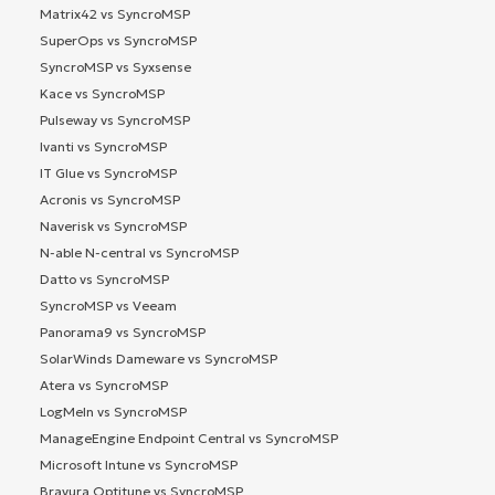
Matrix42 vs SyncroMSP
SuperOps vs SyncroMSP
SyncroMSP vs Syxsense
Kace vs SyncroMSP
Pulseway vs SyncroMSP
Ivanti vs SyncroMSP
IT Glue vs SyncroMSP
Acronis vs SyncroMSP
Naverisk vs SyncroMSP
N-able N-central vs SyncroMSP
Datto vs SyncroMSP
SyncroMSP vs Veeam
Panorama9 vs SyncroMSP
SolarWinds Dameware vs SyncroMSP
Atera vs SyncroMSP
LogMeIn vs SyncroMSP
ManageEngine Endpoint Central vs SyncroMSP
Microsoft Intune vs SyncroMSP
Bravura Optitune vs SyncroMSP