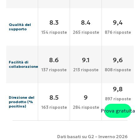
8.3
8.4
9,4
Qualità del
supporto
154 risposte
265 risposte
876 risposte
8.6
9.1
9,6
Facilità di
collaborazione
137 risposte
213 risposte
808 risposte
9,8
8.5
9
Direzione del
897 risposte
prodotto (%
positiva)
163 risposte
284 risposte
Prova gratuita
Dati basati su G2 – Inverno 2026