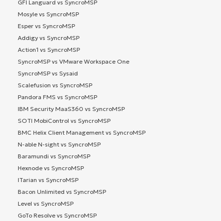
GFI Languard vs SyncroMSP
Mosyle vs SyncroMSP
Esper vs SyncroMSP
Addigy vs SyncroMSP
Action1 vs SyncroMSP
SyncroMSP vs VMware Workspace One
SyncroMSP vs Sysaid
Scalefusion vs SyncroMSP
Pandora FMS vs SyncroMSP
IBM Security MaaS360 vs SyncroMSP
SOTI MobiControl vs SyncroMSP
BMC Helix Client Management vs SyncroMSP
N-able N-sight vs SyncroMSP
Baramundi vs SyncroMSP
Hexnode vs SyncroMSP
ITarian vs SyncroMSP
Bacon Unlimited vs SyncroMSP
Level vs SyncroMSP
GoTo Resolve vs SyncroMSP