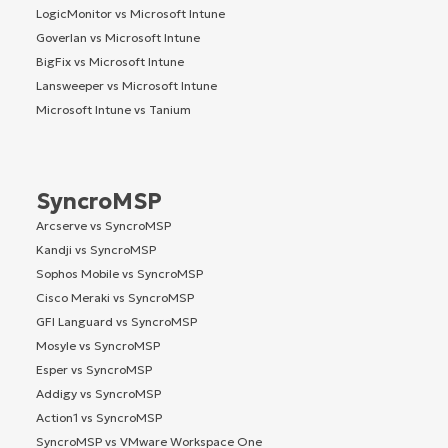
LogicMonitor vs Microsoft Intune
Goverlan vs Microsoft Intune
BigFix vs Microsoft Intune
Lansweeper vs Microsoft Intune
Microsoft Intune vs Tanium
SyncroMSP
Arcserve vs SyncroMSP
Kandji vs SyncroMSP
Sophos Mobile vs SyncroMSP
Cisco Meraki vs SyncroMSP
GFI Languard vs SyncroMSP
Mosyle vs SyncroMSP
Esper vs SyncroMSP
Addigy vs SyncroMSP
Action1 vs SyncroMSP
SyncroMSP vs VMware Workspace One