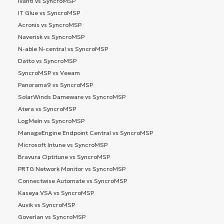
Ivanti vs SyncroMSP
IT Glue vs SyncroMSP
Acronis vs SyncroMSP
Naverisk vs SyncroMSP
N-able N-central vs SyncroMSP
Datto vs SyncroMSP
SyncroMSP vs Veeam
Panorama9 vs SyncroMSP
SolarWinds Dameware vs SyncroMSP
Atera vs SyncroMSP
LogMeIn vs SyncroMSP
ManageEngine Endpoint Central vs SyncroMSP
Microsoft Intune vs SyncroMSP
Bravura Optitune vs SyncroMSP
PRTG Network Monitor vs SyncroMSP
Connectwise Automate vs SyncroMSP
Kaseya VSA vs SyncroMSP
Auvik vs SyncroMSP
Goverlan vs SyncroMSP