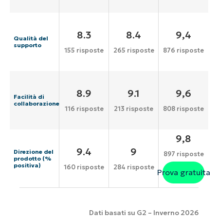
8.3
8.4
9,4
Qualità del
supporto
155 risposte
265 risposte
876 risposte
8.9
9.1
9,6
Facilità di
collaborazione
116 risposte
213 risposte
808 risposte
9,8
9.4
9
Direzione del
897 risposte
prodotto (%
positiva)
160 risposte
284 risposte
Prova gratuita
Dati basati su G2 – Inverno 2026