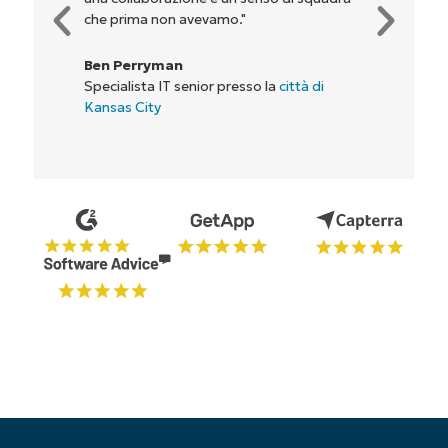
che prima non avevamo."
Ben Perryman
Specialista IT senior presso la
città di
Kansas City
Inizia la tua prova di 14 giorni
Nessuna carta di credito richiesta, accesso
completo a tutte le funzionalità