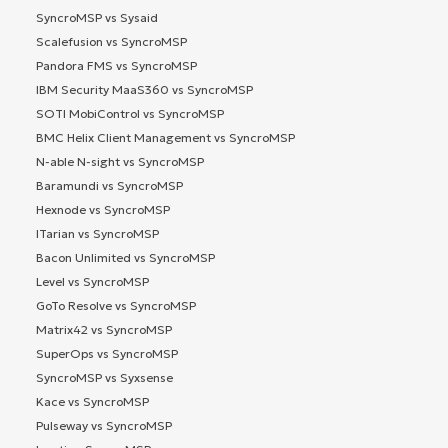
SyncroMSP vs Sysaid
Scalefusion vs SyncroMSP
Pandora FMS vs SyncroMSP
IBM Security MaaS360 vs SyncroMSP
SOTI MobiControl vs SyncroMSP
BMC Helix Client Management vs SyncroMSP
N-able N-sight vs SyncroMSP
Baramundi vs SyncroMSP
Hexnode vs SyncroMSP
ITarian vs SyncroMSP
Bacon Unlimited vs SyncroMSP
Level vs SyncroMSP
GoTo Resolve vs SyncroMSP
Matrix42 vs SyncroMSP
SuperOps vs SyncroMSP
SyncroMSP vs Syxsense
Kace vs SyncroMSP
Pulseway vs SyncroMSP