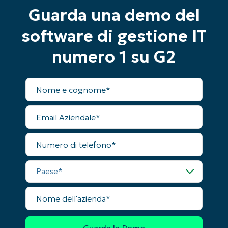
First
Guarda una demo del
and
last
name*
software di gestione IT
Business
email*
numero 1 su G2
Phone
number*
Nome
completo
Paese
Email
Aziendale
Company
Numero
name*
di
telefono
Paese
Nome
dell'azienda