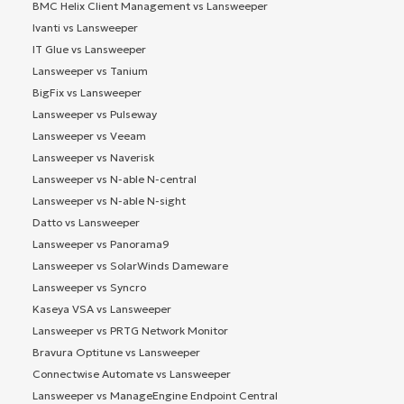
BMC Helix Client Management vs Lansweeper
Ivanti vs Lansweeper
IT Glue vs Lansweeper
Lansweeper vs Tanium
BigFix vs Lansweeper
Lansweeper vs Pulseway
Lansweeper vs Veeam
Lansweeper vs Naverisk
Lansweeper vs N-able N-central
Lansweeper vs N-able N-sight
Datto vs Lansweeper
Lansweeper vs Panorama9
Lansweeper vs SolarWinds Dameware
Lansweeper vs Syncro
Kaseya VSA vs Lansweeper
Lansweeper vs PRTG Network Monitor
Bravura Optitune vs Lansweeper
Connectwise Automate vs Lansweeper
Lansweeper vs ManageEngine Endpoint Central