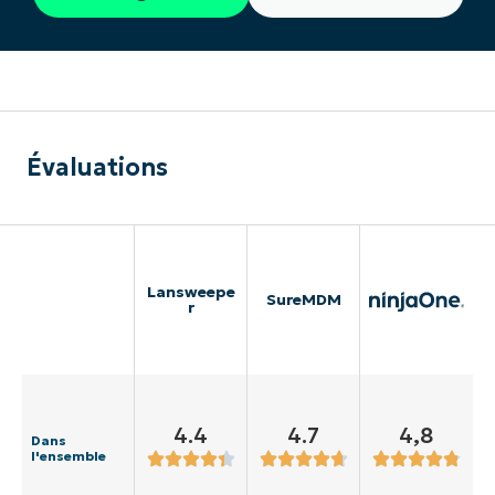
Évaluations
Lansweepe
SureMDM
r
4.4
4.7
4,8
Dans
l'ensemble