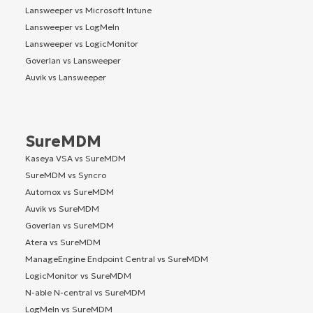
Lansweeper vs Microsoft Intune
Lansweeper vs LogMeIn
Lansweeper vs LogicMonitor
Goverlan vs Lansweeper
Auvik vs Lansweeper
SureMDM
Kaseya VSA vs SureMDM
SureMDM vs Syncro
Automox vs SureMDM
Auvik vs SureMDM
Goverlan vs SureMDM
Atera vs SureMDM
ManageEngine Endpoint Central vs SureMDM
LogicMonitor vs SureMDM
N-able N-central vs SureMDM
LogMeIn vs SureMDM