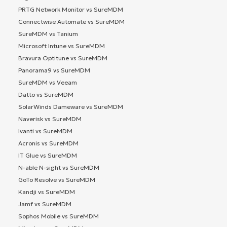
PRTG Network Monitor vs SureMDM
Connectwise Automate vs SureMDM
SureMDM vs Tanium
Microsoft Intune vs SureMDM
Bravura Optitune vs SureMDM
Panorama9 vs SureMDM
SureMDM vs Veeam
Datto vs SureMDM
SolarWinds Dameware vs SureMDM
Naverisk vs SureMDM
Ivanti vs SureMDM
Acronis vs SureMDM
IT Glue vs SureMDM
N-able N-sight vs SureMDM
GoTo Resolve vs SureMDM
Kandji vs SureMDM
Jamf vs SureMDM
Sophos Mobile vs SureMDM