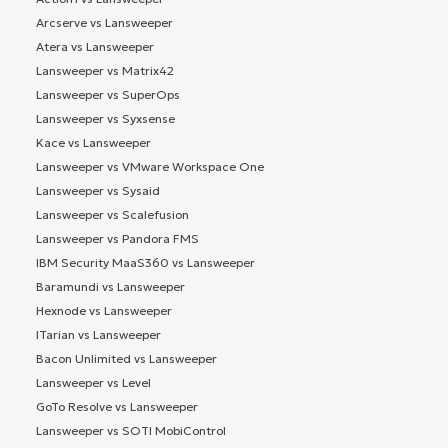
Arcserve vs Lansweeper
Atera vs Lansweeper
Lansweeper vs Matrix42
Lansweeper vs SuperOps
Lansweeper vs Syxsense
Kace vs Lansweeper
Lansweeper vs VMware Workspace One
Lansweeper vs Sysaid
Lansweeper vs Scalefusion
Lansweeper vs Pandora FMS
IBM Security MaaS360 vs Lansweeper
Baramundi vs Lansweeper
Hexnode vs Lansweeper
ITarian vs Lansweeper
Bacon Unlimited vs Lansweeper
Lansweeper vs Level
GoTo Resolve vs Lansweeper
Lansweeper vs SOTI MobiControl