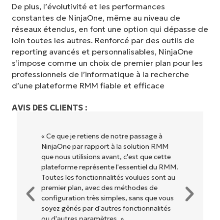
De plus, l’évolutivité et les performances
constantes de NinjaOne, même au niveau de
réseaux étendus, en font une option qui dépasse de
loin toutes les autres. Renforcé par des outils de
reporting avancés et personnalisables, NinjaOne
s’impose comme un choix de premier plan pour les
professionnels de l’informatique à la recherche
d’une plateforme RMM fiable et efficace
AVIS DES CLIENTS :
« NinjaOne est extrêmement simple
d'utilisation grâce à une interface fluide et
des fonctionnalités back-end puissantes.
Pas de configuration complexe ou
d'interface difficile à maîtriser. Toutes les
options et tous les outils sont clairement
étiquetés, faciles à comprendre et il est
très facile de s'y retrouver. »