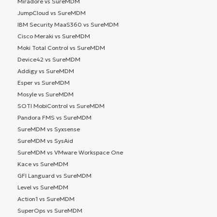
Miradore vs SureMDM
JumpCloud vs SureMDM
IBM Security MaaS360 vs SureMDM
Cisco Meraki vs SureMDM
Moki Total Control vs SureMDM
Device42 vs SureMDM
Addigy vs SureMDM
Esper vs SureMDM
Mosyle vs SureMDM
SOTI MobiControl vs SureMDM
Pandora FMS vs SureMDM
SureMDM vs Syxsense
SureMDM vs SysAid
SureMDM vs VMware Workspace One
Kace vs SureMDM
GFI Languard vs SureMDM
Level vs SureMDM
Action1 vs SureMDM
SuperOps vs SureMDM