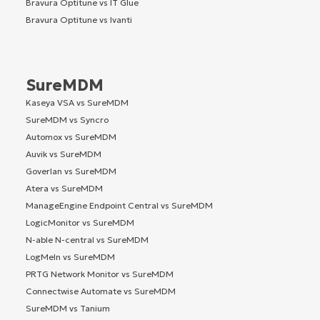
Bravura Optitune vs IT Glue
Bravura Optitune vs Ivanti
SureMDM
Kaseya VSA vs SureMDM
SureMDM vs Syncro
Automox vs SureMDM
Auvik vs SureMDM
Goverlan vs SureMDM
Atera vs SureMDM
ManageEngine Endpoint Central vs SureMDM
LogicMonitor vs SureMDM
N-able N-central vs SureMDM
LogMeIn vs SureMDM
PRTG Network Monitor vs SureMDM
Connectwise Automate vs SureMDM
SureMDM vs Tanium