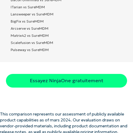
ITarian vs SureMDM
Lansweeper vs SureMDM
BigFix vs SureMDM
Arcserve vs SureMDM
Matrix42 vs SureMDM
Scalefusion vs SureMDM
Pulseway vs SureMDM
Essayez NinjaOne gratuitement
This comparison represents our assessment of publicly available
product capabilities as of mars 2024. Our evaluation draws on
vendor-provided materials, including product documentation and
release notes, as well as publicly available pricing information,