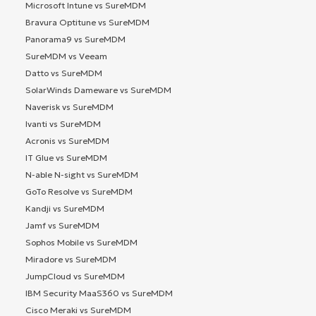
Microsoft Intune vs SureMDM
Bravura Optitune vs SureMDM
Panorama9 vs SureMDM
SureMDM vs Veeam
Datto vs SureMDM
SolarWinds Dameware vs SureMDM
Naverisk vs SureMDM
Ivanti vs SureMDM
Acronis vs SureMDM
IT Glue vs SureMDM
N-able N-sight vs SureMDM
GoTo Resolve vs SureMDM
Kandji vs SureMDM
Jamf vs SureMDM
Sophos Mobile vs SureMDM
Miradore vs SureMDM
JumpCloud vs SureMDM
IBM Security MaaS360 vs SureMDM
Cisco Meraki vs SureMDM