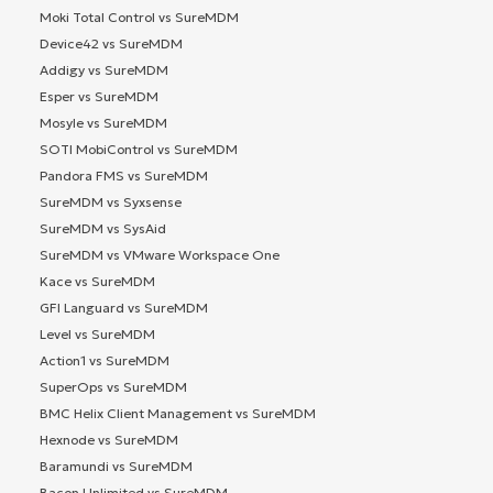
Moki Total Control vs SureMDM
Device42 vs SureMDM
Addigy vs SureMDM
Esper vs SureMDM
Mosyle vs SureMDM
SOTI MobiControl vs SureMDM
Pandora FMS vs SureMDM
SureMDM vs Syxsense
SureMDM vs SysAid
SureMDM vs VMware Workspace One
Kace vs SureMDM
GFI Languard vs SureMDM
Level vs SureMDM
Action1 vs SureMDM
SuperOps vs SureMDM
BMC Helix Client Management vs SureMDM
Hexnode vs SureMDM
Baramundi vs SureMDM
Bacon Unlimited vs SureMDM