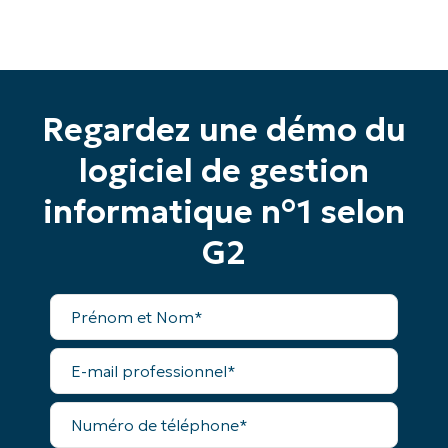
Pas de carte de crédit requise, accès complet à
toutes les fonctionnalités.
Prénom
et
Nom*
Business
Regardez une démo du
email*
logiciel de gestion
Phone
number*
informatique n°1 selon
Pays
G2
Prénom
Company
et
name*
Nom*
E-
mail
professionnel*
Numéro
de
téléphone*