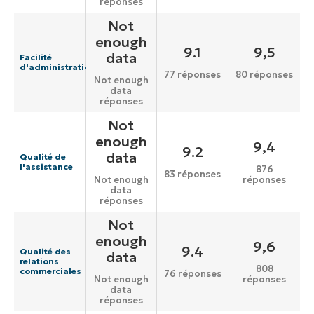
réponses
Not
enough
9.1
9,5
data
Facilité
d'administration
77 réponses
80 réponses
Not enough
data
réponses
Not
enough
9,4
9.2
data
Qualité de
l'assistance
876
83 réponses
réponses
Not enough
data
réponses
Not
enough
9,6
9.4
Qualité des
data
relations
808
commerciales
76 réponses
réponses
Not enough
data
réponses