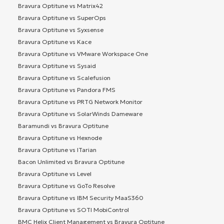
Bravura Optitune vs Matrix42
Bravura Optitune vs SuperOps
Bravura Optitune vs Syxsense
Bravura Optitune vs Kace
Bravura Optitune vs VMware Workspace One
Bravura Optitune vs Sysaid
Bravura Optitune vs Scalefusion
Bravura Optitune vs Pandora FMS
Bravura Optitune vs PRTG Network Monitor
Bravura Optitune vs SolarWinds Dameware
Baramundi vs Bravura Optitune
Bravura Optitune vs Hexnode
Bravura Optitune vs ITarian
Bacon Unlimited vs Bravura Optitune
Bravura Optitune vs Level
Bravura Optitune vs GoTo Resolve
Bravura Optitune vs IBM Security MaaS360
Bravura Optitune vs SOTI MobiControl
BMC Helix Client Management vs Bravura Optitune