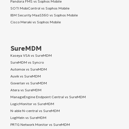
Pandora FMS vs Sophos Mobile
SOTI MobiControl vs Sophos Mobile
IBM Security MaaS360 vs Sophos Mobile
Cisco Meraki vs Sophos Mobile
SureMDM
Kaseya VSA vs SureMDM
SureMDM vs Syncro
Automox vs SureMDM
Auvik vs SureMDM
Goverlan vs SureMDM
Atera vs SureMDM
ManageEngine Endpoint Central vs SureMDM
LogicMonitor vs SureMDM
N-able N-central vs SureMDM
LogMeIn vs SureMDM
PRTG Network Monitor vs SureMDM