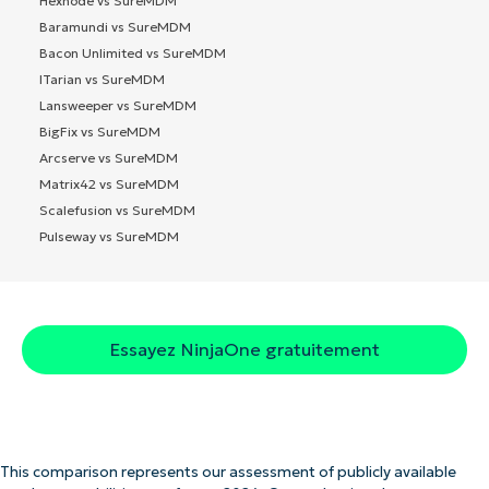
Hexnode vs SureMDM
Baramundi vs SureMDM
Bacon Unlimited vs SureMDM
ITarian vs SureMDM
Lansweeper vs SureMDM
BigFix vs SureMDM
Arcserve vs SureMDM
Matrix42 vs SureMDM
Scalefusion vs SureMDM
Pulseway vs SureMDM
Essayez NinjaOne gratuitement
This comparison represents our assessment of publicly available