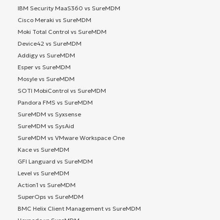
IBM Security MaaS360 vs SureMDM
Cisco Meraki vs SureMDM
Moki Total Control vs SureMDM
Device42 vs SureMDM
Addigy vs SureMDM
Esper vs SureMDM
Mosyle vs SureMDM
SOTI MobiControl vs SureMDM
Pandora FMS vs SureMDM
SureMDM vs Syxsense
SureMDM vs SysAid
SureMDM vs VMware Workspace One
Kace vs SureMDM
GFI Languard vs SureMDM
Level vs SureMDM
Action1 vs SureMDM
SuperOps vs SureMDM
BMC Helix Client Management vs SureMDM