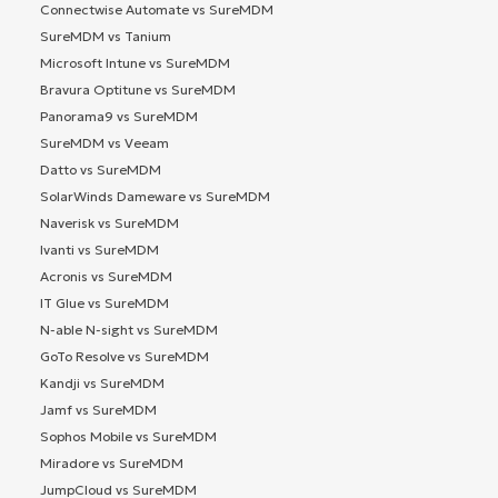
Connectwise Automate vs SureMDM
SureMDM vs Tanium
Microsoft Intune vs SureMDM
Bravura Optitune vs SureMDM
Panorama9 vs SureMDM
SureMDM vs Veeam
Datto vs SureMDM
SolarWinds Dameware vs SureMDM
Naverisk vs SureMDM
Ivanti vs SureMDM
Acronis vs SureMDM
IT Glue vs SureMDM
N-able N-sight vs SureMDM
GoTo Resolve vs SureMDM
Kandji vs SureMDM
Jamf vs SureMDM
Sophos Mobile vs SureMDM
Miradore vs SureMDM
JumpCloud vs SureMDM