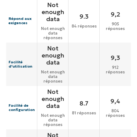
Not
enough
9,2
9.3
data
Répond aux
exigences
905
84 réponses
réponses
Not enough
data
réponses
Not
enough
9,3
data
Facilité
d'utilisation
912
réponses
Not enough
data
réponses
Not
enough
9,4
8.7
data
Facilité de
configuration
804
81 réponses
réponses
Not enough
data
réponses
Not