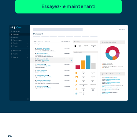
Phone
number*
Pays
Company
name*