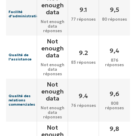
enough
9.1
9,5
data
Facilité
d'administration
77 réponses
80 réponses
Not enough
data
réponses
Not
enough
9,4
9.2
data
Qualité de
l'assistance
876
83 réponses
réponses
Not enough
data
réponses
Not
enough
9,6
9.4
Qualité des
data
relations
808
commerciales
76 réponses
réponses
Not enough
data
réponses
Not
9,8
enough