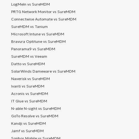
LogMeIn vs SureMDM
PRTG Network Monitor vs SureMDM
Connectwise Automate vs SureMDM
SureMDM vs Tanium
Microsoft Intune vs SureMDM
Bravura Optitune vs SureMDM
Panorama9 vs SureMDM
SureMDM vs Veeam
Datto vs SureMDM
SolarWinds Dameware vs SureMDM
Naverisk vs SureMDM
Ivanti vs SureMDM
Acronis vs SureMDM
IT Glue vs SureMDM
N-able N-sight vs SureMDM
GoTo Resolve vs SureMDM
Kandji vs SureMDM
Jamf vs SureMDM
Sophos Mobile vs SureMDM