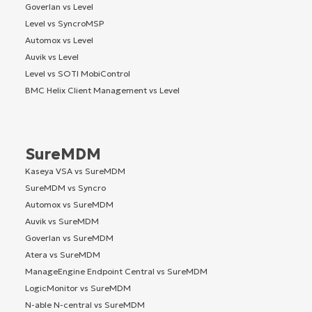
Goverlan vs Level
Level vs SyncroMSP
Automox vs Level
Auvik vs Level
Level vs SOTI MobiControl
BMC Helix Client Management vs Level
SureMDM
Kaseya VSA vs SureMDM
SureMDM vs Syncro
Automox vs SureMDM
Auvik vs SureMDM
Goverlan vs SureMDM
Atera vs SureMDM
ManageEngine Endpoint Central vs SureMDM
LogicMonitor vs SureMDM
N-able N-central vs SureMDM