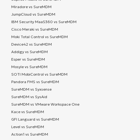
Miradore vs SureMDM
JumpCloud vs SureMDM
IBM Security MaaS360 vs SureMDM
Cisco Meraki vs SureMDM
Moki Total Control vs SureMDM
Device42 vs SureMDM
Addigy vs SureMDM
Esper vs SureMDM
Mosyle vs SureMDM
SOTI MobiControl vs SureMDM
Pandora FMS vs SureMDM
SureMDM vs Syxsense
SureMDM vs SysAid
SureMDM vs VMware Workspace One
Kace vs SureMDM
GFI Languard vs SureMDM
Level vs SureMDM
Action1 vs SureMDM