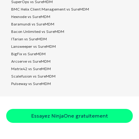
SuperOps vs SureMDM
BMC Helix Client Management vs SureMDM
Hexnode vs SureMDM
Baramundi vs SureMDM
Bacon Unlimited vs SureMDM
ITarian vs SureMDM
Lansweeper vs SureMDM
BigFix vs SureMDM
Arcserve vs SureMDM
Matrix42 vs SureMDM
Scalefusion vs SureMDM
Pulseway vs SureMDM
Essayez NinjaOne gratuitement