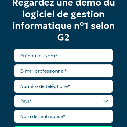
Regardez une démo du
logiciel de gestion
informatique n°1 selon
G2
Prénom
et
Nom*
E-
mail
Commencez votre essai de 14 jours
professionnel*
Numéro
Pas de carte de crédit requise, accès complet à
de
toutes les fonctionnalités.
téléphone*
Prénom
Pays*
et
Nom*
Business
Nom
email*
de
l'entreprise*