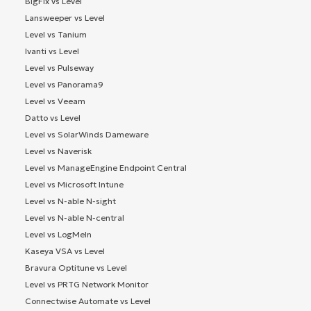
BigFix vs Level
Lansweeper vs Level
Level vs Tanium
Ivanti vs Level
Level vs Pulseway
Level vs Panorama9
Level vs Veeam
Datto vs Level
Level vs SolarWinds Dameware
Level vs Naverisk
Level vs ManageEngine Endpoint Central
Level vs Microsoft Intune
Level vs N-able N-sight
Level vs N-able N-central
Level vs LogMeIn
Kaseya VSA vs Level
Bravura Optitune vs Level
Level vs PRTG Network Monitor
Connectwise Automate vs Level