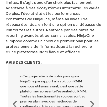
limites. Il s’agit donc d’un choix plus facilement
adaptable à des écosystèmes informatiques variés.
De plus, l’évolutivité et les performances
constantes de NinjaOne, même au niveau de
réseaux étendus, en font une option qui dépasse de
loin toutes les autres. Renforcé par des outils de
reporting avancés et personnalisables, NinjaOne
s’impose comme un choix de premier plan pour les
professionnels de l’informatique à la recherche
d’une plateforme RMM fiable et efficace
AVIS DES CLIENTS :
« NinjaOne est extrêmement simple
MM
d'utilisation grâce à une interface fluide et
te
des fonctionnalités back-end puissantes.
RMM.
Pas de configuration complexe ou
t au
d'interface difficile à maîtriser. Toutes les
options et tous les outils sont clairement
ous
étiquetés, faciles à comprendre et il est