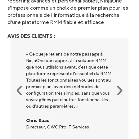
reporting avancés et personnalisables, NinjaOne
s’impose comme un choix de premier plan pour les
professionnels de l’informatique à la recherche
d’une plateforme RMM fiable et efficace
AVIS DES CLIENTS :
« NinjaOne est extrêmement simple
d'utilisation grâce à une interface fluide et
des fonctionnalités back-end puissantes.
Pas de configuration complexe ou
d'interface difficile à maîtriser. Toutes les
options et tous les outils sont clairement
étiquetés, faciles à comprendre et il est
très facile de s'y retrouver. »
Ryan Reiffenberger
Reiffenberger.NET Technology Solutions