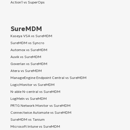
Action1 vs SuperOps
SureMDM
Kaseya VSA vs SureMDM
SureMDM vs Syncro
Automox vs SureMDM
Auvik vs SureMDM
Goverlan vs SureMDM
Atera vs SureMDM
ManageEngine Endpoint Central vs SureMDM
LogicMonitor vs SureMDM
N-able N-central vs SureMDM
LogMeIn vs SureMDM
PRTG Network Monitor vs SureMDM
Connectwise Automate vs SureMDM
SureMDM vs Tanium
Microsoft Intune vs SureMDM