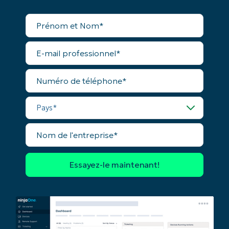
Pas de carte de crédit requise, accès complet à
toutes les fonctionnalités.
Prénom
Prénom
et
et
Nom*
Nom*
E-
mail
Business
professionnel*
email*
Numéro
de
Phone
téléphone*
number*
Pays*
Pays
Nom
de
l'entreprise*
Company
name*