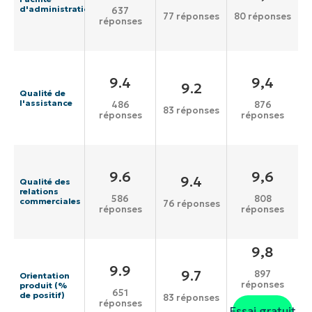
d'administration
637
77 réponses
80 réponses
réponses
9.4
9,4
9.2
Qualité de
l'assistance
486
876
83 réponses
réponses
réponses
9.6
9,6
9.4
Qualité des
relations
586
808
commerciales
76 réponses
réponses
réponses
9,8
9.9
9.7
897
Orientation
réponses
produit (%
651
de positif)
83 réponses
réponses
Essai gratuit