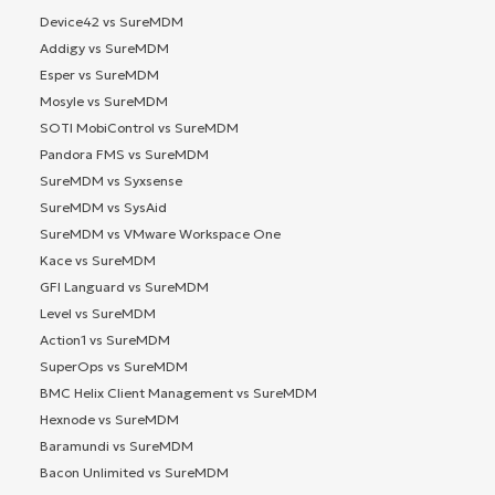
Device42 vs SureMDM
Addigy vs SureMDM
Esper vs SureMDM
Mosyle vs SureMDM
SOTI MobiControl vs SureMDM
Pandora FMS vs SureMDM
SureMDM vs Syxsense
SureMDM vs SysAid
SureMDM vs VMware Workspace One
Kace vs SureMDM
GFI Languard vs SureMDM
Level vs SureMDM
Action1 vs SureMDM
SuperOps vs SureMDM
BMC Helix Client Management vs SureMDM
Hexnode vs SureMDM
Baramundi vs SureMDM
Bacon Unlimited vs SureMDM