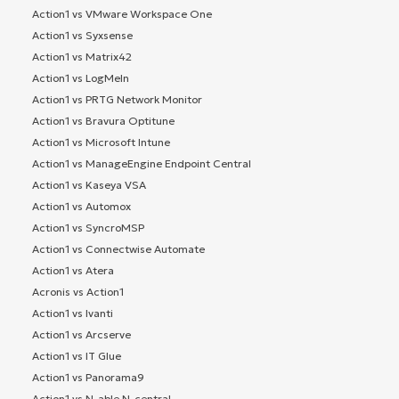
Action1 vs VMware Workspace One
Action1 vs Syxsense
Action1 vs Matrix42
Action1 vs LogMeIn
Action1 vs PRTG Network Monitor
Action1 vs Bravura Optitune
Action1 vs Microsoft Intune
Action1 vs ManageEngine Endpoint Central
Action1 vs Kaseya VSA
Action1 vs Automox
Action1 vs SyncroMSP
Action1 vs Connectwise Automate
Action1 vs Atera
Acronis vs Action1
Action1 vs Ivanti
Action1 vs Arcserve
Action1 vs IT Glue
Action1 vs Panorama9
Action1 vs N-able N-central