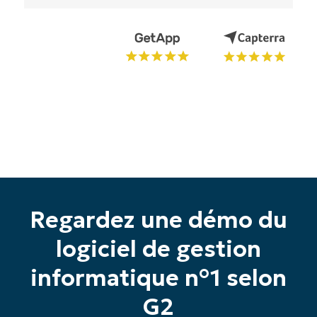
Regardez une démo du
logiciel de gestion
informatique n°1 selon
Commencez votre essai de 14 jours
G2