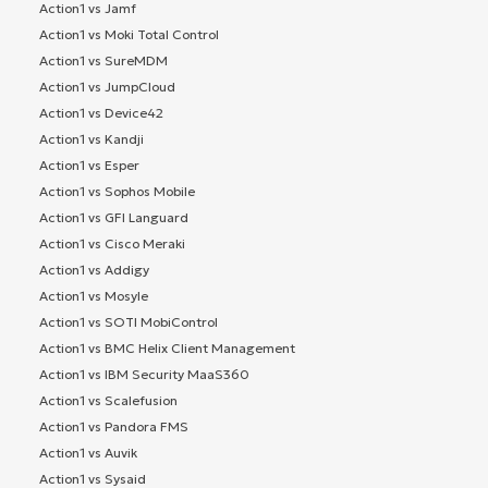
Action1 vs Jamf
Action1 vs Moki Total Control
Action1 vs SureMDM
Action1 vs JumpCloud
Action1 vs Device42
Action1 vs Kandji
Action1 vs Esper
Action1 vs Sophos Mobile
Action1 vs GFI Languard
Action1 vs Cisco Meraki
Action1 vs Addigy
Action1 vs Mosyle
Action1 vs SOTI MobiControl
Action1 vs BMC Helix Client Management
Action1 vs IBM Security MaaS360
Action1 vs Scalefusion
Action1 vs Pandora FMS
Action1 vs Auvik
Action1 vs Sysaid