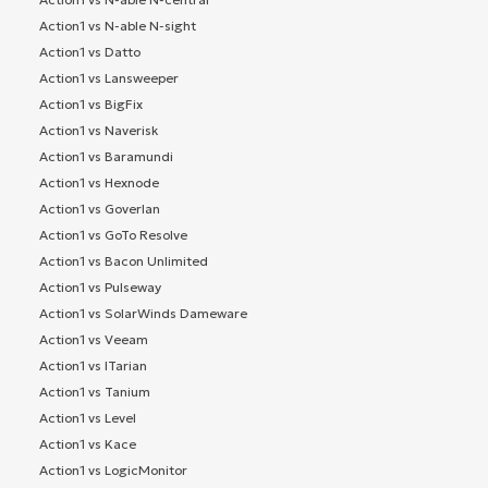
Action1 vs N-able N-sight
Action1 vs Datto
Action1 vs Lansweeper
Action1 vs BigFix
Action1 vs Naverisk
Action1 vs Baramundi
Action1 vs Hexnode
Action1 vs Goverlan
Action1 vs GoTo Resolve
Action1 vs Bacon Unlimited
Action1 vs Pulseway
Action1 vs SolarWinds Dameware
Action1 vs Veeam
Action1 vs ITarian
Action1 vs Tanium
Action1 vs Level
Action1 vs Kace
Action1 vs LogicMonitor