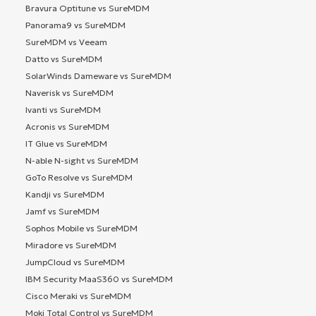
Bravura Optitune vs SureMDM
Panorama9 vs SureMDM
SureMDM vs Veeam
Datto vs SureMDM
SolarWinds Dameware vs SureMDM
Naverisk vs SureMDM
Ivanti vs SureMDM
Acronis vs SureMDM
IT Glue vs SureMDM
N-able N-sight vs SureMDM
GoTo Resolve vs SureMDM
Kandji vs SureMDM
Jamf vs SureMDM
Sophos Mobile vs SureMDM
Miradore vs SureMDM
JumpCloud vs SureMDM
IBM Security MaaS360 vs SureMDM
Cisco Meraki vs SureMDM
Moki Total Control vs SureMDM