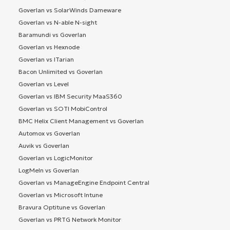
Goverlan vs SolarWinds Dameware
Goverlan vs N-able N-sight
Baramundi vs Goverlan
Goverlan vs Hexnode
Goverlan vs ITarian
Bacon Unlimited vs Goverlan
Goverlan vs Level
Goverlan vs IBM Security MaaS360
Goverlan vs SOTI MobiControl
BMC Helix Client Management vs Goverlan
Automox vs Goverlan
Auvik vs Goverlan
Goverlan vs LogicMonitor
LogMeIn vs Goverlan
Goverlan vs ManageEngine Endpoint Central
Goverlan vs Microsoft Intune
Bravura Optitune vs Goverlan
Goverlan vs PRTG Network Monitor