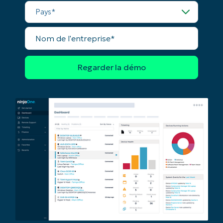
Business
Pays*
email*
Nom
Phone
de
number*
l'entreprise*
Pays
Company
name*