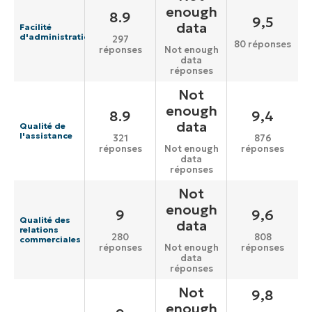
enough
8.9
9,5
data
Facilité
d'administration
297
80 réponses
réponses
Not enough
data
réponses
Not
enough
8.9
9,4
data
Qualité de
l'assistance
321
876
réponses
réponses
Not enough
data
réponses
Not
enough
9
9,6
Qualité des
data
relations
280
808
commerciales
réponses
réponses
Not enough
data
réponses
Not
9,8
enough