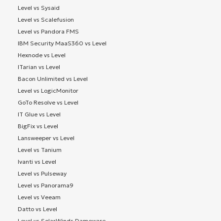
Level vs Sysaid
Level vs Scalefusion
Level vs Pandora FMS
IBM Security MaaS360 vs Level
Hexnode vs Level
ITarian vs Level
Bacon Unlimited vs Level
Level vs LogicMonitor
GoTo Resolve vs Level
IT Glue vs Level
BigFix vs Level
Lansweeper vs Level
Level vs Tanium
Ivanti vs Level
Level vs Pulseway
Level vs Panorama9
Level vs Veeam
Datto vs Level
Level vs SolarWinds Dameware