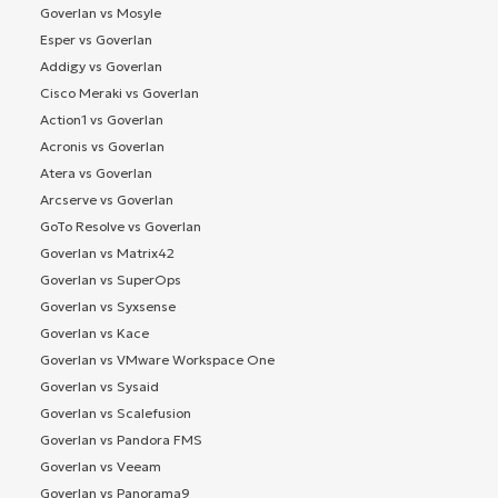
Goverlan vs Mosyle
Esper vs Goverlan
Addigy vs Goverlan
Cisco Meraki vs Goverlan
Action1 vs Goverlan
Acronis vs Goverlan
Atera vs Goverlan
Arcserve vs Goverlan
GoTo Resolve vs Goverlan
Goverlan vs Matrix42
Goverlan vs SuperOps
Goverlan vs Syxsense
Goverlan vs Kace
Goverlan vs VMware Workspace One
Goverlan vs Sysaid
Goverlan vs Scalefusion
Goverlan vs Pandora FMS
Goverlan vs Veeam
Goverlan vs Panorama9