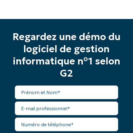
Regardez une démo du
logiciel de gestion
informatique n°1 selon
G2
Prénom
et
Commencez votre essai de 14 jours
Nom*
Pas de carte de crédit requise, accès complet à
E-
mail
toutes les fonctionnalités.
professionnel*
Prénom
Numéro
et
de
Nom*
téléphone*