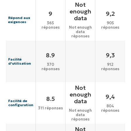
Not
enough
9
9,2
data
Répond aux
exigences
365
905
réponses
réponses
Not enough
data
réponses
8.9
9,3
Facilité
d'utilisation
370
912
réponses
réponses
Not
enough
9,4
8.5
data
Facilité de
configuration
804
311 réponses
réponses
Not enough
data
réponses
Not