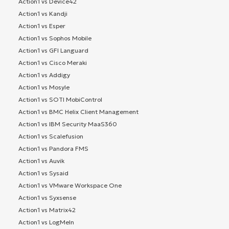
Action1 vs Device42
Action1 vs Kandji
Action1 vs Esper
Action1 vs Sophos Mobile
Action1 vs GFI Languard
Action1 vs Cisco Meraki
Action1 vs Addigy
Action1 vs Mosyle
Action1 vs SOTI MobiControl
Action1 vs BMC Helix Client Management
Action1 vs IBM Security MaaS360
Action1 vs Scalefusion
Action1 vs Pandora FMS
Action1 vs Auvik
Action1 vs Sysaid
Action1 vs VMware Workspace One
Action1 vs Syxsense
Action1 vs Matrix42
Action1 vs LogMeIn