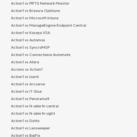
Action1 vs PRTG Network Monitor
Action1 vs Bravura Optitune
Action1 vs Microsoft Intune
Action1 vs ManageEngine Endpoint Central
Action1 vs Kaseya VSA
Action1 vs Automox
Action1 vs SyncroMSP
Action1 vs Connectwise Automate
Action1 vs Atera
Acronis vs Action1
Action1 vs Ivanti
Action1 vs Arcserve
Action1 vs IT Glue
Action1 vs Panorama9
Action1 vs N-able N-central
Action1 vs N-able N-sight
Action1 vs Datto
Action1 vs Lansweeper
Action1 vs BigFix