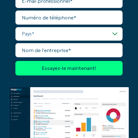
mail
professionnel*
Company
Numéro
name*
de
téléphone*
Pays*
Nom
de
l'entreprise*