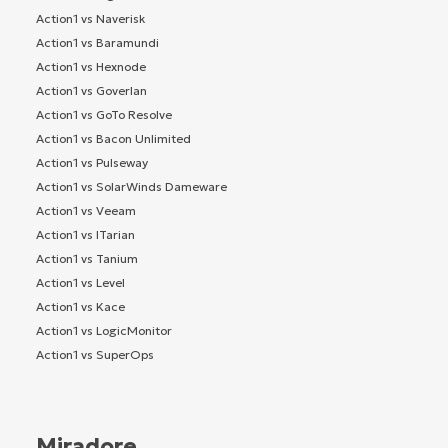
Action1 vs Naverisk
Action1 vs Baramundi
Action1 vs Hexnode
Action1 vs Goverlan
Action1 vs GoTo Resolve
Action1 vs Bacon Unlimited
Action1 vs Pulseway
Action1 vs SolarWinds Dameware
Action1 vs Veeam
Action1 vs ITarian
Action1 vs Tanium
Action1 vs Level
Action1 vs Kace
Action1 vs LogicMonitor
Action1 vs SuperOps
Miradore