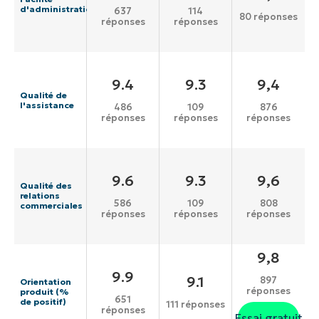
d'administration
637
114
80 réponses
réponses
réponses
9.4
9.3
9,4
Qualité de
l'assistance
486
109
876
réponses
réponses
réponses
9.6
9.3
9,6
Qualité des
relations
586
109
808
commerciales
réponses
réponses
réponses
9,8
9.9
9.1
897
Orientation
réponses
produit (%
651
de positif)
111 réponses
réponses
Essai gratuit