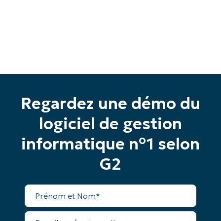
Commencez votre essai de 14 jours
Pas de carte de crédit requise, accès complet à
Regardez une démo du
toutes les fonctionnalités.
Prénom
logiciel de gestion
et
Nom*
informatique n°1 selon
Business
email*
G2
Phone
number*
Prénom
et
Nom*
Pays
E-