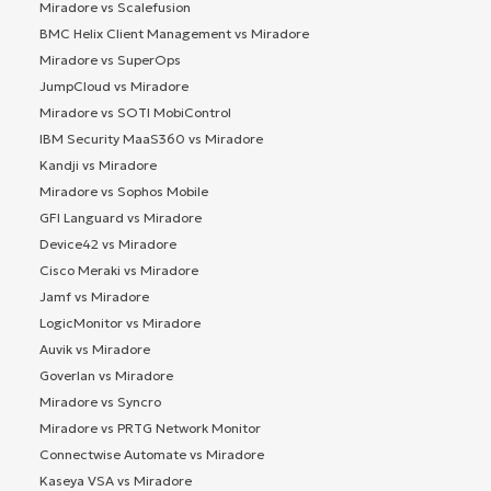
Miradore vs Scalefusion
BMC Helix Client Management vs Miradore
Miradore vs SuperOps
JumpCloud vs Miradore
Miradore vs SOTI MobiControl
IBM Security MaaS360 vs Miradore
Kandji vs Miradore
Miradore vs Sophos Mobile
GFI Languard vs Miradore
Device42 vs Miradore
Cisco Meraki vs Miradore
Jamf vs Miradore
LogicMonitor vs Miradore
Auvik vs Miradore
Goverlan vs Miradore
Miradore vs Syncro
Miradore vs PRTG Network Monitor
Connectwise Automate vs Miradore
Kaseya VSA vs Miradore