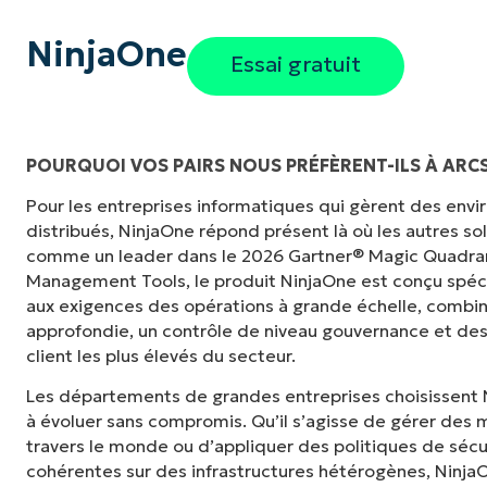
NinjaOne
Essai gratuit
POURQUOI VOS PAIRS NOUS PRÉFÈRENT-ILS À ARC
Pour les entreprises informatiques qui gèrent des en
"Auparavant, j'avais besoin de 10 à 15 outils
distribués, NinjaOne répond présent là où les autres s
NinjaOne fait dans son panneau de contrôle c
comme un leader dans le 2026 Gartner® Magic Quadra
tellement plus facile."
Management Tools, le produit NinjaOne est conçu spé
aux exigences des opérations à grande échelle, combina
Ernie Turner
approfondie, un contrôle de niveau gouvernance et des
Directeur informatique chez
Vetcor
client les plus élevés du secteur.
Les départements de grandes entreprises choisissent 
à évoluer sans compromis. Qu’il s’agisse de gérer des m
travers le monde ou d’appliquer des politiques de sécu
cohérentes sur des infrastructures hétérogènes, NinjaOne