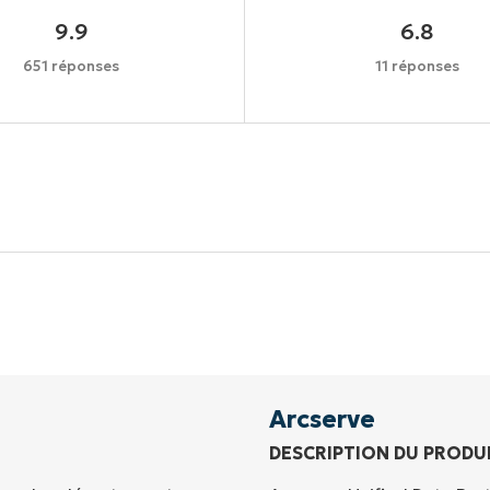
9.9
6.8
651 réponses
11 réponses
Commencez votre essai de 14 jours
rte de crédit requise, accès complet à toutes les foncti
Prénom
et
Nom*
Business
email*
Arcserve
DESCRIPTION DU PRODU
Phone
number*