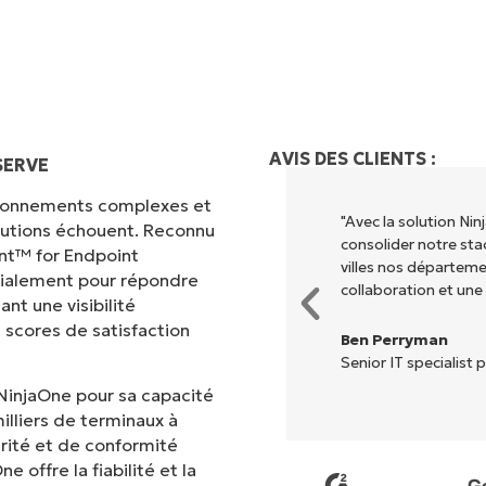
AVIS DES CLIENTS :
SERVE
vironnements complexes et
 différents pour exécuter ce que
"Avec la solution N
olutions échouent. Reconnu
entralisé." NinjaOne rend la vie
consolider notre sta
nt™ for Endpoint
villes nos départem
cialement pour répondre
collaboration et une
nt une visibilité
 scores de satisfaction
Ben Perryman
Senior IT specialist p
NinjaOne pour sa capacité
illiers de terminaux à
rité et de conformité
 offre la fiabilité et la