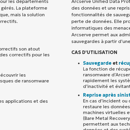
 pour les départements
Arcserve Unified Data Prot
s gérés. La plateforme
des données et une reprise
Pays
que, mais la solution
fonctionnalités de sauvega
rectifs.
perte de données. Elle p
informatiques des menaces
Company
name*
Arcserve permet aux admin
sauvegardes à partir d’une
orrectifs son atout
CAS D’UTILISATION
es correctifs pour les
Sauvegarde
et
récu
La fonction de récup
ransomware d’Arcser
écouvrir les
rapidement les systè
s risques de ransomware
d’inactivité et évita
Reprise après sinis
En cas d’incident ou 
s applications et des
restaure les données 
machines virtuelles e
(Bare Metal Recovery
permettent aux techn
données et des syst