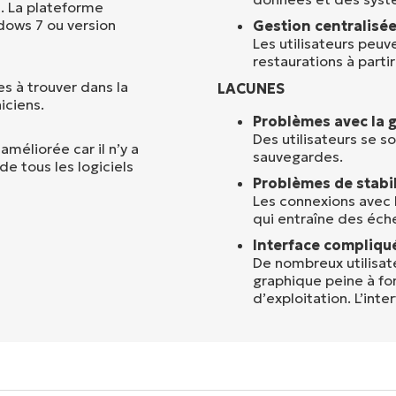
. La plateforme
dows 7 ou version
Gestion centralisée
Les utilisateurs peuv
restaurations à parti
s à trouver dans la
LACUNES
iciens.
Problèmes avec la g
Des utilisateurs se s
améliorée car il n’y a
sauvegardes.
e tous les logiciels
Problèmes de stabil
Les connexions avec 
qui entraîne des éch
Interface compliqué
De nombreux utilisate
graphique peine à fo
d’exploitation. L’int