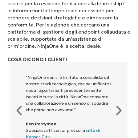
pronte per la revisione forniscono alla leadership IT
le informazioni in tempo reale necessarie per
prendere decisioni strategiche e dimostrare la
conformità. Per le aziende che cercano una
piattaforma di gestione degli endpoint collaudata e
scalabile, supportata da un’assistenza di
prim’ordine, NinjaOne è la scelta ideale.
COSA DICONO I CLIENTI
"NinjaOne permette alla nostra azienda, ai
i
proprietari e agli operatori con cui
lavoriamo, di essere più redditizi. È un
vantaggio per tutti."
Rory McCune
Direttore IT presso
Flash