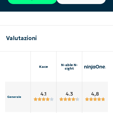
Valutazioni
N-able N-
Kace
sight
4.1
4.3
4,8
Generale