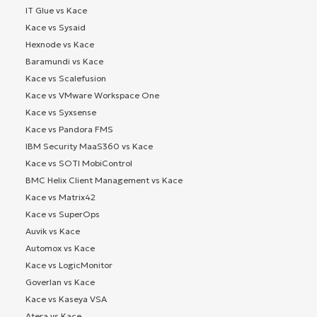
IT Glue vs Kace
Kace vs Sysaid
Hexnode vs Kace
Baramundi vs Kace
Kace vs Scalefusion
Kace vs VMware Workspace One
Kace vs Syxsense
Kace vs Pandora FMS
IBM Security MaaS360 vs Kace
Kace vs SOTI MobiControl
BMC Helix Client Management vs Kace
Kace vs Matrix42
Kace vs SuperOps
Auvik vs Kace
Automox vs Kace
Kace vs LogicMonitor
Goverlan vs Kace
Kace vs Kaseya VSA
Atera vs Kace