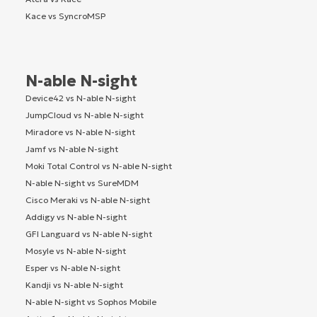
Kace vs SyncroMSP
N-able N-sight
Device42 vs N-able N-sight
JumpCloud vs N-able N-sight
Miradore vs N-able N-sight
Jamf vs N-able N-sight
Moki Total Control vs N-able N-sight
N-able N-sight vs SureMDM
Cisco Meraki vs N-able N-sight
Addigy vs N-able N-sight
GFI Languard vs N-able N-sight
Mosyle vs N-able N-sight
Esper vs N-able N-sight
Kandji vs N-able N-sight
N-able N-sight vs Sophos Mobile