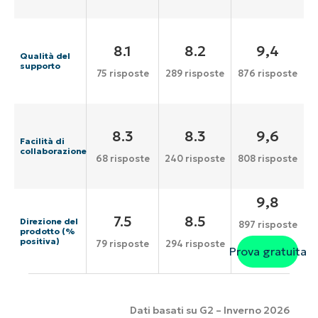
8.1
8.2
9,4
Qualità del
supporto
75 risposte
289 risposte
876 risposte
8.3
8.3
9,6
Facilità di
collaborazione
68 risposte
240 risposte
808 risposte
9,8
7.5
8.5
Direzione del
897 risposte
prodotto (%
positiva)
79 risposte
294 risposte
Prova gratuita
Dati basati su G2 – Inverno 2026