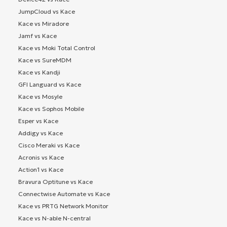
JumpCloud vs Kace
Kace vs Miradore
Jamf vs Kace
Kace vs Moki Total Control
Kace vs SureMDM
Kace vs Kandji
GFI Languard vs Kace
Kace vs Mosyle
Kace vs Sophos Mobile
Esper vs Kace
Addigy vs Kace
Cisco Meraki vs Kace
Acronis vs Kace
Action1 vs Kace
Bravura Optitune vs Kace
Connectwise Automate vs Kace
Kace vs PRTG Network Monitor
Kace vs N-able N-central