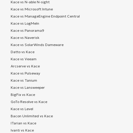
Kace vs N-able N-sight
Kace vs Microsoft Intune
Kace vs ManageEngine Endpoint Central
Kace vs LogMeIn
Kace vs Panorama9
Kace vs Naverisk
Kace vs SolarWinds Dameware
Datto vs Kace
Kace vs Veeam
Arcserve vs Kace
Kace vs Pulseway
Kace vs Tanium
Kace vs Lansweeper
BigFix vs Kace
GoTo Resolve vs Kace
Kace vs Level
Bacon Unlimited vs Kace
ITarian vs Kace
Ivanti vs Kace