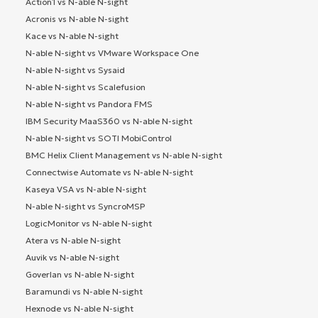
Action1 vs N-able N-sight
Acronis vs N-able N-sight
Kace vs N-able N-sight
N-able N-sight vs VMware Workspace One
N-able N-sight vs Sysaid
N-able N-sight vs Scalefusion
N-able N-sight vs Pandora FMS
IBM Security MaaS360 vs N-able N-sight
N-able N-sight vs SOTI MobiControl
BMC Helix Client Management vs N-able N-sight
Connectwise Automate vs N-able N-sight
Kaseya VSA vs N-able N-sight
N-able N-sight vs SyncroMSP
LogicMonitor vs N-able N-sight
Atera vs N-able N-sight
Auvik vs N-able N-sight
Goverlan vs N-able N-sight
Baramundi vs N-able N-sight
Hexnode vs N-able N-sight