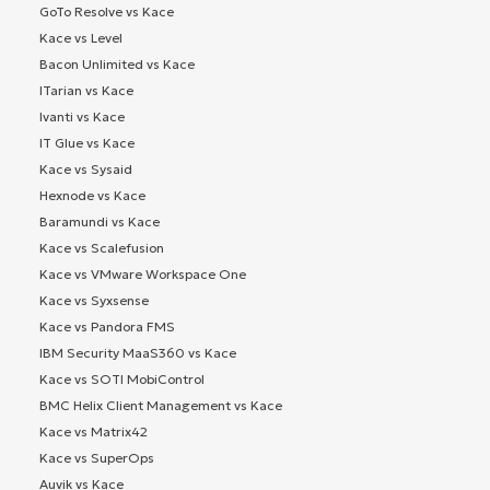
GoTo Resolve vs Kace
Kace vs Level
Bacon Unlimited vs Kace
ITarian vs Kace
Ivanti vs Kace
IT Glue vs Kace
Kace vs Sysaid
Hexnode vs Kace
Baramundi vs Kace
Kace vs Scalefusion
Kace vs VMware Workspace One
Kace vs Syxsense
Kace vs Pandora FMS
IBM Security MaaS360 vs Kace
Kace vs SOTI MobiControl
BMC Helix Client Management vs Kace
Kace vs Matrix42
Kace vs SuperOps
Auvik vs Kace