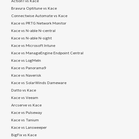
Action1 vs Kace
Bravura Optitune vs Kace
Connectwise Automate vs Kace
Kace vs PRTG Network Monitor
Kace vs N-able N-central
Kace vs N-able N-sight
Kace vs Microsoft Intune
Kace vs ManageEngine Endpoint Central
Kace vs LogMeIn
Kace vs Panorama9
Kace vs Naverisk
Kace vs SolarWinds Dameware
Datto vs Kace
Kace vs Veeam
Arcserve vs Kace
Kace vs Pulseway
Kace vs Tanium
Kace vs Lansweeper
BigFix vs Kace