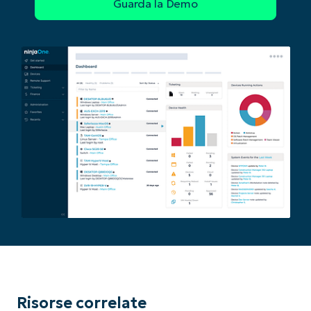
number*
Paese
Company
name*
Risorse correlate