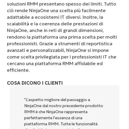
soluzioni RMM presentano spesso dei limiti. Tutto
ciò rende NinjaOne una scelta più facilmente
adattabile a ecosistemi IT diversi. Inoltre, la
scalabilità e la coerenza delle prestazioni di
NinjaOne, anche in reti di grandi dimensioni,
rendono la piattaforma una prima scelta per molti
professionisti. Grazie a strumenti di reportistica
avanzati e personalizzabili, NinjaOne si impone
come scelta privilegiata per i professionisti IT che
cercano una piattaforma RMM affidabile ed
efficiente.
COSA DICONO I CLIENTI
saggio a
"NinjaOne è incredibilmente facile da
dente prodotto
perché unisce un’interfaccia fluida a
esenta
potenti funzionalità di back-end. La
una
configurazione e la gestione
unzionalità
dell'interfaccia non sono affatto