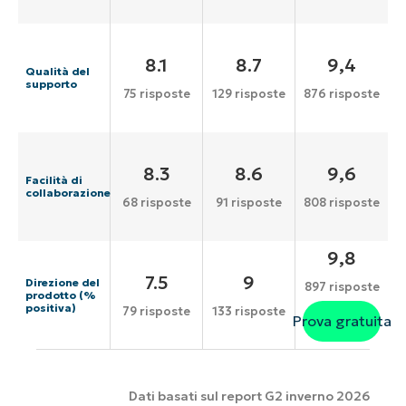
8.1
8.7
9,4
Qualità del
supporto
75 risposte
129 risposte
876 risposte
8.3
8.6
9,6
Facilità di
collaborazione
68 risposte
91 risposte
808 risposte
9,8
7.5
9
Direzione del
897 risposte
prodotto (%
positiva)
79 risposte
133 risposte
Prova gratuita
Dati basati sul report G2 inverno 2026