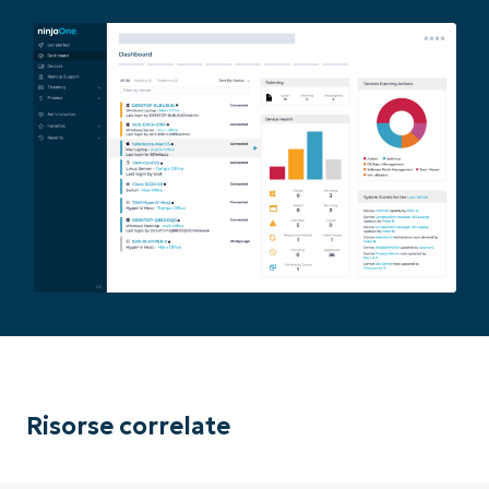
number*
Paese
Company
name*
Risorse correlate