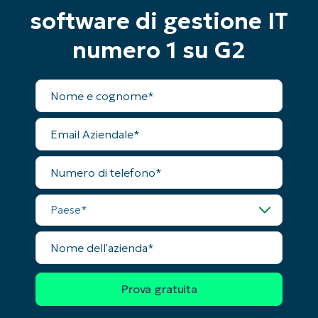
software di gestione IT
numero 1 su G2
Nome
completo
Email
Aziendale
Numero
Inizia la tua prova di 14 giorni
di
telefono
Nessuna carta di credito richiesta, accesso
Paese
completo a tutte le funzionalità
First
and
Nome
last
dell'azienda
name*
Business
email*
Phone