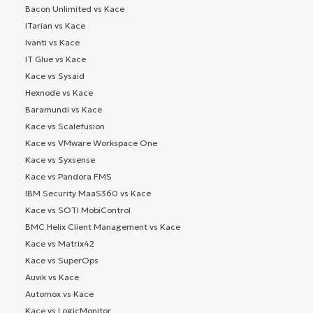
Bacon Unlimited vs Kace
ITarian vs Kace
Ivanti vs Kace
IT Glue vs Kace
Kace vs Sysaid
Hexnode vs Kace
Baramundi vs Kace
Kace vs Scalefusion
Kace vs VMware Workspace One
Kace vs Syxsense
Kace vs Pandora FMS
IBM Security MaaS360 vs Kace
Kace vs SOTI MobiControl
BMC Helix Client Management vs Kace
Kace vs Matrix42
Kace vs SuperOps
Auvik vs Kace
Automox vs Kace
Kace vs LogicMonitor