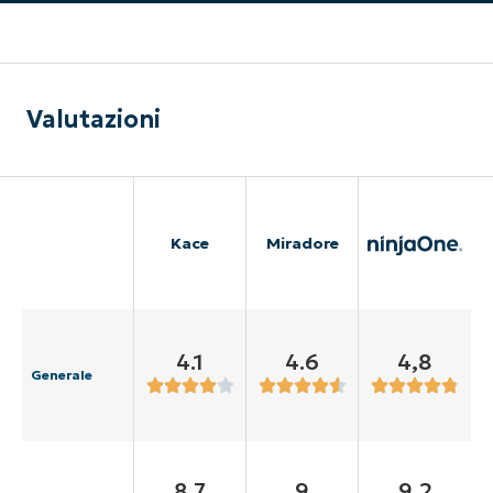
Valutazioni
Kace
Miradore
4.1
4.6
4,8
Generale
8.7
9
9,2