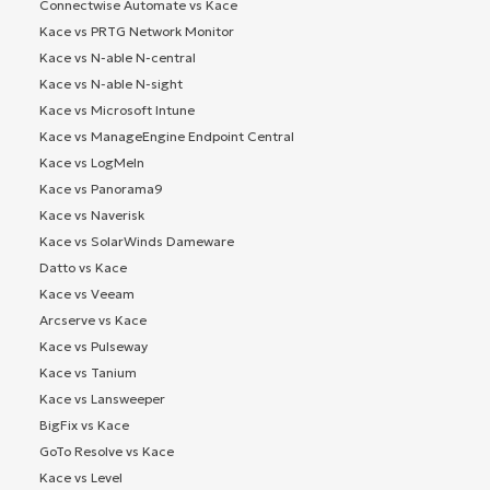
Connectwise Automate vs Kace
Kace vs PRTG Network Monitor
Kace vs N-able N-central
Kace vs N-able N-sight
Kace vs Microsoft Intune
Kace vs ManageEngine Endpoint Central
Kace vs LogMeIn
Kace vs Panorama9
Kace vs Naverisk
Kace vs SolarWinds Dameware
Datto vs Kace
Kace vs Veeam
Arcserve vs Kace
Kace vs Pulseway
Kace vs Tanium
Kace vs Lansweeper
BigFix vs Kace
GoTo Resolve vs Kace
Kace vs Level