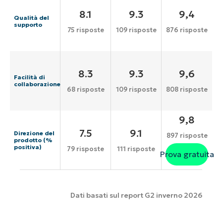
8.1
9.3
9,4
Qualità del
supporto
75 risposte
109 risposte
876 risposte
8.3
9.3
9,6
Facilità di
collaborazione
68 risposte
109 risposte
808 risposte
9,8
7.5
9.1
Direzione del
897 risposte
prodotto (%
positiva)
79 risposte
111 risposte
Prova gratuita
Dati basati sul report G2 inverno 2026