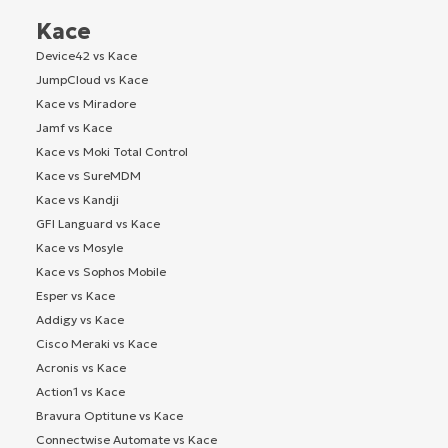
Kace
Device42 vs Kace
JumpCloud vs Kace
Kace vs Miradore
Jamf vs Kace
Kace vs Moki Total Control
Kace vs SureMDM
Kace vs Kandji
GFI Languard vs Kace
Kace vs Mosyle
Kace vs Sophos Mobile
Esper vs Kace
Addigy vs Kace
Cisco Meraki vs Kace
Acronis vs Kace
Action1 vs Kace
Bravura Optitune vs Kace
Connectwise Automate vs Kace