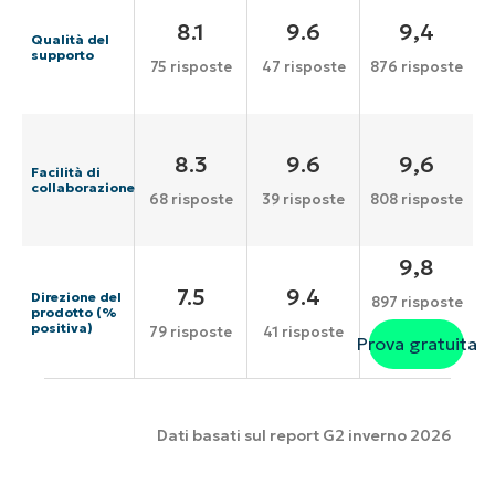
8.1
9.6
9,4
Qualità del
supporto
75 risposte
47 risposte
876 risposte
8.3
9.6
9,6
Facilità di
collaborazione
68 risposte
39 risposte
808 risposte
9,8
7.5
9.4
Direzione del
897 risposte
prodotto (%
positiva)
79 risposte
41 risposte
Prova gratuita
Dati basati sul report G2 inverno 2026