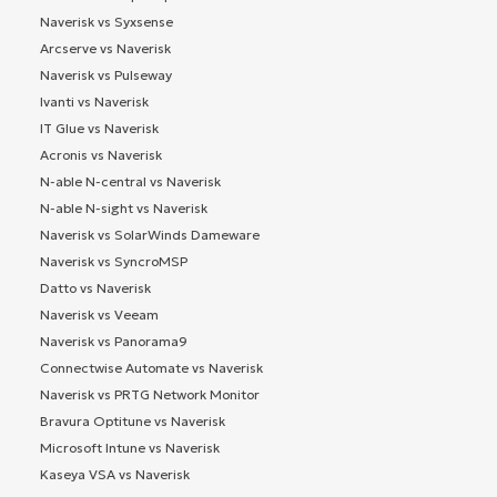
Naverisk vs Syxsense
Arcserve vs Naverisk
Naverisk vs Pulseway
Ivanti vs Naverisk
IT Glue vs Naverisk
Acronis vs Naverisk
N-able N-central vs Naverisk
N-able N-sight vs Naverisk
Naverisk vs SolarWinds Dameware
Naverisk vs SyncroMSP
Datto vs Naverisk
Naverisk vs Veeam
Naverisk vs Panorama9
Connectwise Automate vs Naverisk
Naverisk vs PRTG Network Monitor
Bravura Optitune vs Naverisk
Microsoft Intune vs Naverisk
Kaseya VSA vs Naverisk