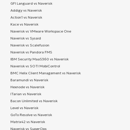
GFI Languard vs Naverisk
Addigy vs Naverisk
Action1 vs Naverisk
Kace vs Naverisk
Naverisk vs VMware Workspace One
Naverisk vs Sysaid
Naverisk vs Scalefusion
Naverisk vs Pandora FMS
IBM Security MaaS360 vs Naverisk
Naverisk vs SOTI MobiControl
BMC Helix Client Management vs Naverisk
Baramundi vs Naverisk
Hexnode vs Naverisk
ITarian vs Naverisk
Bacon Unlimited vs Naverisk
Level vs Naverisk
GoTo Resolve vs Naverisk
Matrix42 vs Naverisk
Naverisk vs SuperOps