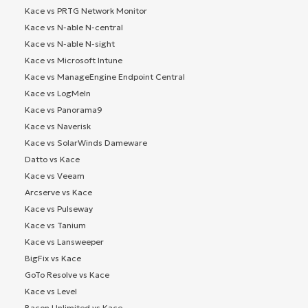
Kace vs PRTG Network Monitor
Kace vs N-able N-central
Kace vs N-able N-sight
Kace vs Microsoft Intune
Kace vs ManageEngine Endpoint Central
Kace vs LogMeIn
Kace vs Panorama9
Kace vs Naverisk
Kace vs SolarWinds Dameware
Datto vs Kace
Kace vs Veeam
Arcserve vs Kace
Kace vs Pulseway
Kace vs Tanium
Kace vs Lansweeper
BigFix vs Kace
GoTo Resolve vs Kace
Kace vs Level
Bacon Unlimited vs Kace