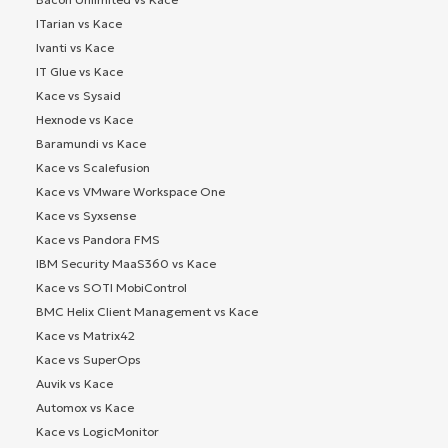
ITarian vs Kace
Ivanti vs Kace
IT Glue vs Kace
Kace vs Sysaid
Hexnode vs Kace
Baramundi vs Kace
Kace vs Scalefusion
Kace vs VMware Workspace One
Kace vs Syxsense
Kace vs Pandora FMS
IBM Security MaaS360 vs Kace
Kace vs SOTI MobiControl
BMC Helix Client Management vs Kace
Kace vs Matrix42
Kace vs SuperOps
Auvik vs Kace
Automox vs Kace
Kace vs LogicMonitor