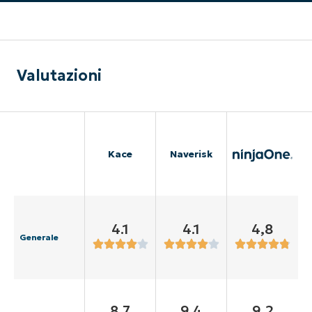
Valutazioni
Kace
Naverisk
4.1
4.1
4,8
Generale
8.7
9.4
9,2