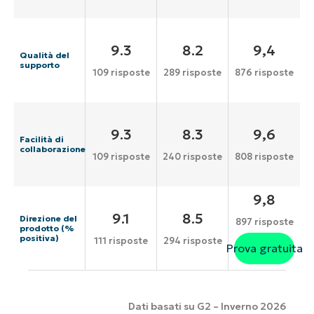
9.3
8.2
9,4
Qualità del
supporto
109 risposte
289 risposte
876 risposte
9.3
8.3
9,6
Facilità di
collaborazione
109 risposte
240 risposte
808 risposte
9,8
9.1
8.5
Direzione del
897 risposte
prodotto (%
positiva)
111 risposte
294 risposte
Prova gratuita
Dati basati su G2 – Inverno 2026