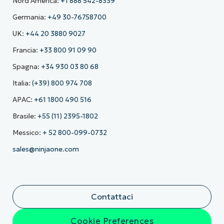
Nord America:
+1 888 542-8339
Germania:
+49 30-76758700
UK:
+44 20 3880 9027
Francia:
+33 800 91 09 90
Spagna:
+34 930 03 80 68
Italia:
(+39) 800 974 708
APAC:
+61 1800 490 516
Brasile:
+55 (11) 2395-1802
Messico:
+ 52 800-099-0732
sales@ninjaone.com
Contattaci
Cookie Preferences