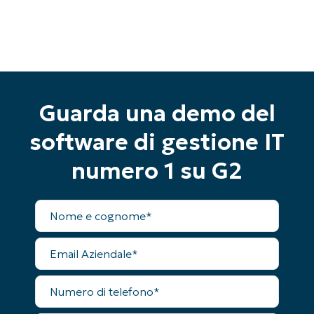
Inizia la tua prova di 14 giorni
Nessuna carta di credito richiesta, accesso
Guarda una demo del
completo a tutte le funzionalità
First
software di gestione IT
and
last
name*
numero 1 su G2
Business
email*
Nome
completo
Phone
number*
Email
Aziendale
Paese
Numero
di
Company
telefono
name*