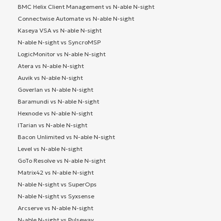
BMC Helix Client Management vs N-able N-sight
Connectwise Automate vs N-able N-sight
Kaseya VSA vs N-able N-sight
N-able N-sight vs SyncroMSP
LogicMonitor vs N-able N-sight
Atera vs N-able N-sight
Auvik vs N-able N-sight
Goverlan vs N-able N-sight
Baramundi vs N-able N-sight
Hexnode vs N-able N-sight
ITarian vs N-able N-sight
Bacon Unlimited vs N-able N-sight
Level vs N-able N-sight
GoTo Resolve vs N-able N-sight
Matrix42 vs N-able N-sight
N-able N-sight vs SuperOps
N-able N-sight vs Syxsense
Arcserve vs N-able N-sight
N-able N-sight vs Pulseway