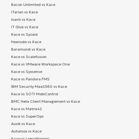
Bacon Unlimited vs Kace
ITarian vs Kace
Ivanti vs Kace
IT Glue vs Kace
Kace vs Sysaid
Hexnode vs Kace
Baramundi vs Kace
Kace vs Scalefusion
Kace vs VMware Workspace One
Kace vs Syxsense
Kace vs Pandora FMS
IBM Security MaaS360 vs Kace
Kace vs SOTI MobiControl
BMC Helix Client Management vs Kace
Kace vs Matrix42
Kace vs SuperOps
Auvik vs Kace
Automox vs Kace
Kace vs LogicMonitor