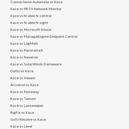
Connectwise Automate vs Kace
Kace vs PRTG Network Monitor
Kace vs N-able N-central
Kace vs N-able N-sight
Kace vs Microsoft Intune
Kace vs ManageEngine Endpoint Central
Kace vs LogMeIn
Kace vs Panorama9
Kace vs Naverisk
Kace vs SolarWinds Dameware
Datto vs Kace
Kace vs Veeam
Arcserve vs Kace
Kace vs Pulseway
Kace vs Tanium
Kace vs Lansweeper
BigFix vs Kace
GoTo Resolve vs Kace
Kace vs Level