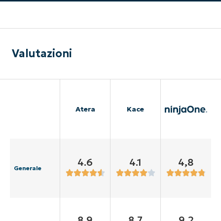
Valutazioni
Atera
Kace
4.6
4.1
4,8
Generale
8.9
8.7
9,2