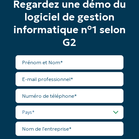
Regardez une démo du
Phone
number*
logiciel de gestion
Pays
informatique n°1 selon
G2
Company
name*
Prénom
et
Nom*
E-
mail
professionnel*
Numéro
de
téléphone*
Pays*
Nom
de
l'entreprise*