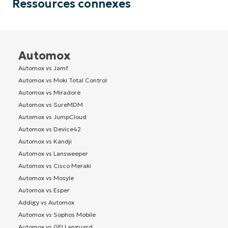
Ressources connexes
Automox
Automox vs Jamf
Automox vs Moki Total Control
Automox vs Miradore
Automox vs SureMDM
Automox vs JumpCloud
Automox vs Device42
Automox vs Kandji
Automox vs Lansweeper
Automox vs Cisco Meraki
Automox vs Mosyle
Automox vs Esper
Addigy vs Automox
Automox vs Sophos Mobile
Automox vs GFI Languard