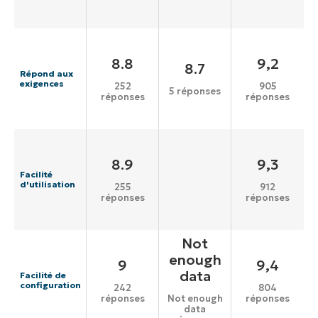
8.8
9,2
8.7
Répond aux
exigences
252
905
5 réponses
réponses
réponses
8.9
9,3
Facilité
d'utilisation
255
912
réponses
réponses
Not
enough
9
9,4
data
Facilité de
configuration
242
804
réponses
réponses
Not enough
data