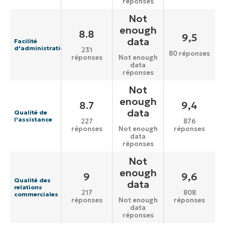
réponses
Not
enough
8.8
9,5
data
Facilité
d'administration
231
80 réponses
réponses
Not enough
data
réponses
Not
enough
8.7
9,4
data
Qualité de
l'assistance
227
876
réponses
réponses
Not enough
data
réponses
Not
enough
9
9,6
Qualité des
data
relations
217
808
commerciales
réponses
réponses
Not enough
data
réponses