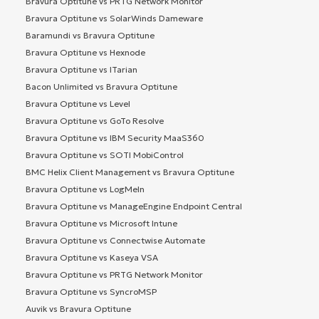
Bravura Optitune vs PRTG Network Monitor
Bravura Optitune vs SolarWinds Dameware
Baramundi vs Bravura Optitune
Bravura Optitune vs Hexnode
Bravura Optitune vs ITarian
Bacon Unlimited vs Bravura Optitune
Bravura Optitune vs Level
Bravura Optitune vs GoTo Resolve
Bravura Optitune vs IBM Security MaaS360
Bravura Optitune vs SOTI MobiControl
BMC Helix Client Management vs Bravura Optitune
Bravura Optitune vs LogMeIn
Bravura Optitune vs ManageEngine Endpoint Central
Bravura Optitune vs Microsoft Intune
Bravura Optitune vs Connectwise Automate
Bravura Optitune vs Kaseya VSA
Bravura Optitune vs PRTG Network Monitor
Bravura Optitune vs SyncroMSP
Auvik vs Bravura Optitune