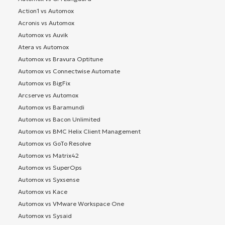
Action1 vs Automox
Acronis vs Automox
Automox vs Auvik
Atera vs Automox
Automox vs Bravura Optitune
Automox vs Connectwise Automate
Automox vs BigFix
Arcserve vs Automox
Automox vs Baramundi
Automox vs Bacon Unlimited
Automox vs BMC Helix Client Management
Automox vs GoTo Resolve
Automox vs Matrix42
Automox vs SuperOps
Automox vs Syxsense
Automox vs Kace
Automox vs VMware Workspace One
Automox vs Sysaid