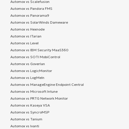
Automox vs Scalefusion
Automox vs Pandora FMS
Automox vs Panorama9
Automox vs SolarWinds Dameware
Automox vs Hexnode
Automox vs ITarian
Automox vs Level
Automox vs IBM Security MaaS360
Automox vs SOTI MobiControl
Automox vs Goverlan
Automox vs LogicMonitor
Automox vs LogMeIn
Automox vs ManageEngine Endpoint Central
Automox vs Microsoft Intune
Automox vs PRTG Network Monitor
Automox vs Kaseya VSA
Automox vs SyncroMSP
Automox vs Tanium
Automox vs Ivanti