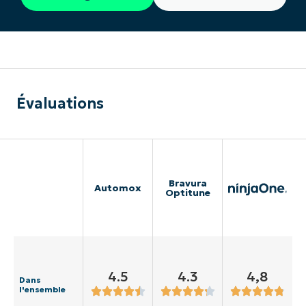
Évaluations
Bravura
Automox
Optitune
4.5
4.3
4,8
Dans
l'ensemble