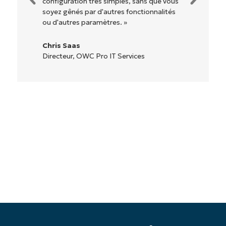
étiquetés, faciles à comprendre et il est
très facile de s'y retrouver. »
Ryan Reiffenberger
Reiffenberger.NET Technology Solutions
Commencez votre essai de 14 jours
Pas de carte de crédit requise, accès complet à
toutes les fonctionnalités.
Prénom
et
Nom*
Business
email*