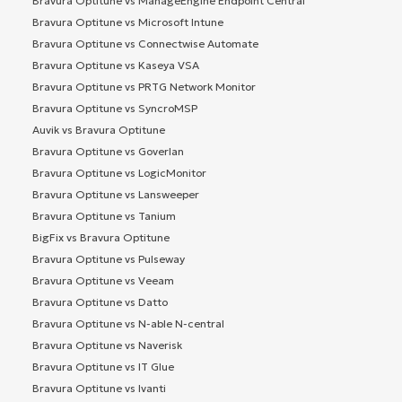
Bravura Optitune vs ManageEngine Endpoint Central
Bravura Optitune vs Microsoft Intune
Bravura Optitune vs Connectwise Automate
Bravura Optitune vs Kaseya VSA
Bravura Optitune vs PRTG Network Monitor
Bravura Optitune vs SyncroMSP
Auvik vs Bravura Optitune
Bravura Optitune vs Goverlan
Bravura Optitune vs LogicMonitor
Bravura Optitune vs Lansweeper
Bravura Optitune vs Tanium
BigFix vs Bravura Optitune
Bravura Optitune vs Pulseway
Bravura Optitune vs Veeam
Bravura Optitune vs Datto
Bravura Optitune vs N-able N-central
Bravura Optitune vs Naverisk
Bravura Optitune vs IT Glue
Bravura Optitune vs Ivanti