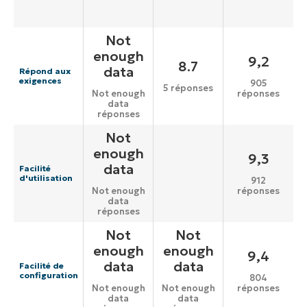
Not
enough
9,2
8.7
data
Répond aux
exigences
905
5 réponses
réponses
Not enough
data
réponses
Not
enough
9,3
data
Facilité
d'utilisation
912
réponses
Not enough
data
réponses
Not
Not
enough
enough
9,4
data
data
Facilité de
configuration
804
réponses
Not enough
Not enough
data
data