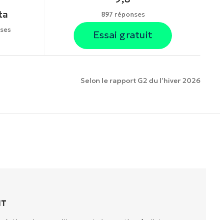
ta
897 réponses
ses
Essai gratuit
Selon le rapport G2 du l’hiver 2026
onnalités.
IT