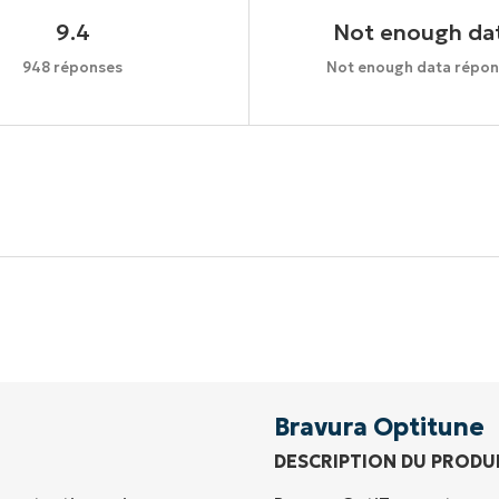
9.4
Not enough da
948 réponses
Not enough data répon
Commencez votre essai de 14 jours
rte de crédit requise, accès complet à toutes les foncti
Prénom
et
Nom*
Business
email*
Bravura Optitune
DESCRIPTION DU PRODU
Phone
number*