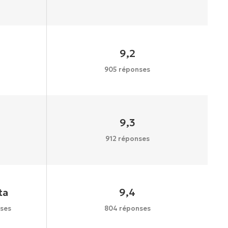
9,2
905 réponses
9,3
912 réponses
ta
9,4
ses
804 réponses