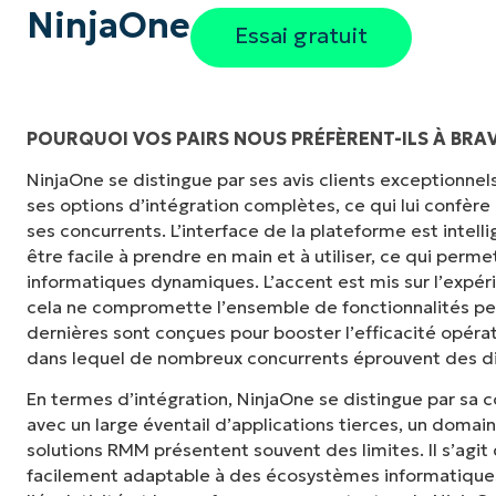
NinjaOne
Essai gratuit
POURQUOI VOS PAIRS NOUS PRÉFÈRENT-ILS À BRA
NinjaOne se distingue par ses avis clients exceptionnels, 
« NinjaOne est extrêmement simple d'utilisat
ses options d’intégration complètes, ce qui lui confère
et des fonctionnalités back-end puissantes
ses concurrents. L’interface de la plateforme est inte
ou d'interface difficile à maîtriser. Toutes le
être facile à prendre en main et à utiliser, ce qui per
clairement étiquetés, faciles à comprendre et i
informatiques dynamiques. L’accent est mis sur l’expéri
retrouver. »
cela ne compromette l’ensemble de fonctionnalités p
dernières sont conçues pour booster l’efficacité opéra
Ryan Reiffenberger
dans lequel de nombreux concurrents éprouvent des dif
Reiffenberger.NET Technology Solutions
En termes d’intégration, NinjaOne se distingue par sa 
avec un large éventail d’applications tierces, un domai
solutions RMM présentent souvent des limites. Il s’agit
facilement adaptable à des écosystèmes informatiques 