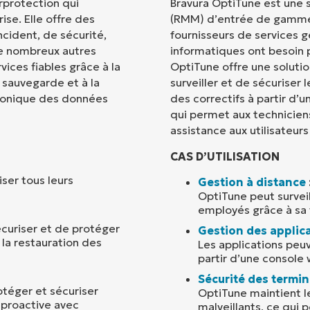
rprotection qui
Bravura OptiTune est une s
ise. Elle offre des
(RMM) d’entrée de gamme, 
Pays
ncident, de sécurité,
fournisseurs de services 
de nombreux autres
informatiques ont besoin p
vices fiables grâce à la
OptiTune offre une soluti
Company
name*
a sauvegarde et à la
surveiller et de sécuriser 
tronique des données
des correctifs à partir d’u
qui permet aux techniciens
assistance aux utilisateurs
CAS D’UTILISATION
iser tous leurs
Gestion à distance
OptiTune peut surveill
employés grâce à sa 
curiser et de protéger
Gestion des applic
 la restauration des
Les applications peuv
partir d’une console
Sécurité des termi
otéger et sécuriser
OptiTune maintient le
 proactive avec
malveillants, ce qui