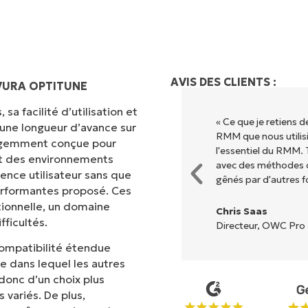
AVIS DES CLIENTS :
VURA OPTITUNE
sa facilité d’utilisation et
ion grâce à une interface fluide
« Ce que je retiens 
 une longueur d’avance sur
. Pas de configuration complexe
RMM que nous utilisi
lligemment conçue pour
s options et tous les outils sont
l'essentiel du RMM. 
met des environnements
l est très facile de s'y
avec des méthodes d
ence utilisateur sans que
gênés par d'autres f
erformantes proposé. Ces
tionnelle, un domaine
Chris Saas
ficultés.
Directeur, OWC Pro 
compatibilité étendue
ne dans lequel les autres
 donc d’un choix plus
variés. De plus,