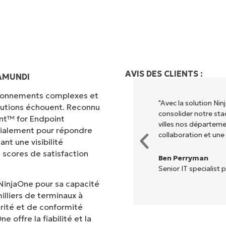
AVIS DES CLIENTS :
AMUNDI
vironnements complexes et
 différents pour exécuter ce que
"Avec la solution N
olutions échouent. Reconnu
entralisé." NinjaOne rend la vie
consolider notre sta
nt™ for Endpoint
villes nos départem
cialement pour répondre
collaboration et une
nt une visibilité
 scores de satisfaction
Ben Perryman
Senior IT specialist p
NinjaOne pour sa capacité
illiers de terminaux à
rité et de conformité
 offre la fiabilité et la