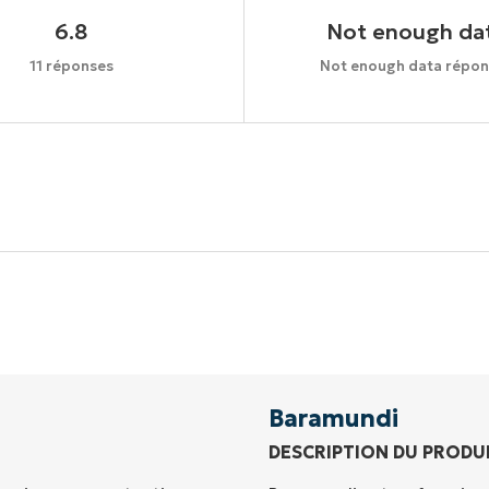
6.8
Not enough da
11 réponses
Not enough data répon
Commencez votre essai de 14 jours
rte de crédit requise, accès complet à toutes les foncti
Prénom
et
Nom*
Business
email*
Baramundi
DESCRIPTION DU PRODU
Phone
number*