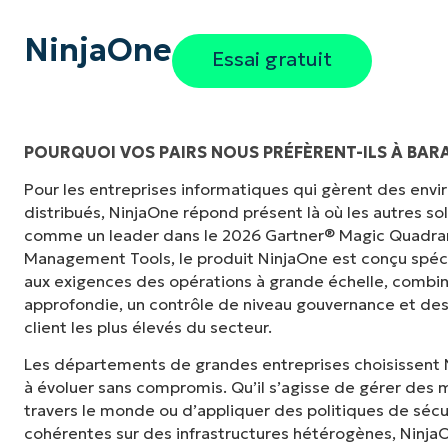
NinjaOne
Essai gratuit
POURQUOI VOS PAIRS NOUS PRÉFÈRENT-ILS À BAR
Pour les entreprises informatiques qui gèrent des en
"Auparavant, j'avais besoin de 10 à 15 outils
distribués, NinjaOne répond présent là où les autres s
NinjaOne fait dans son panneau de contrôle c
comme un leader dans le 2026 Gartner® Magic Quadra
tellement plus facile."
Management Tools, le produit NinjaOne est conçu spé
aux exigences des opérations à grande échelle, combina
Ernie Turner
approfondie, un contrôle de niveau gouvernance et des
Directeur informatique chez
Vetcor
client les plus élevés du secteur.
Les départements de grandes entreprises choisissent 
à évoluer sans compromis. Qu’il s’agisse de gérer des m
travers le monde ou d’appliquer des politiques de sécu
cohérentes sur des infrastructures hétérogènes, NinjaOne