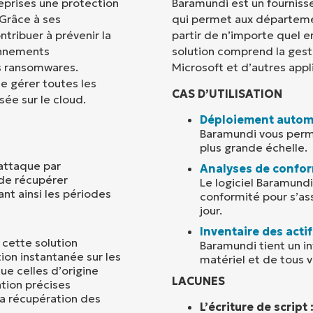
eprises une protection
Baramundi est un fourniss
 Grâce à ses
qui permet aux départeme
Pays
tribuer à prévenir la
partir de n’importe quel e
onnements
solution comprend la gest
s ransomwares.
Microsoft et d’autres appl
Company
name*
e gérer toutes les
CAS D’UTILISATION
sée sur le cloud.
Déploiement automa
Baramundi vous perme
plus grande échelle.
attaque par
Analyses de confor
de récupérer
Le logiciel Baramund
nt ainsi les périodes
conformité pour s’ass
jour.
Inventaire des actif
 cette solution
Baramundi tient un in
ion instantanée sur les
matériel et de tous v
ue celles d’origine
LACUNES
ation précises
la récupération des
L’écriture de script 