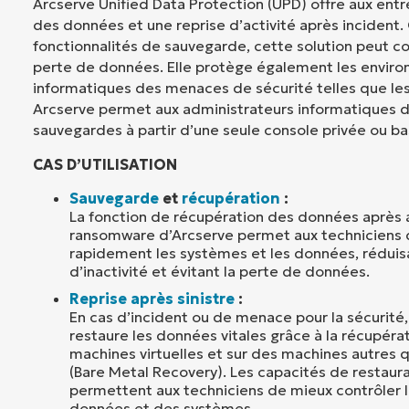
Arcserve Unified Data Protection (UPD) offre aux entr
des données et une reprise d’activité après incident.
fonctionnalités de sauvegarde, cette solution peut con
perte de données. Elle protège également les envir
informatiques des menaces de sécurité telles que le
Arcserve permet aux administrateurs informatiques d
sauvegardes à partir d’une seule console privée ou ba
CAS D’UTILISATION
Sauvegarde
et
récupération
:
La fonction de récupération des données après 
ransomware d’Arcserve permet aux techniciens 
rapidement les systèmes et les données, réduisa
d’inactivité et évitant la perte de données.
Reprise après sinistre
:
En cas d’incident ou de menace pour la sécurité,
restaure les données vitales grâce à la récupérat
machines virtuelles et sur des machines autres q
(Bare Metal Recovery). Les capacités de restaur
permettent aux techniciens de mieux contrôler 
données et des systèmes.