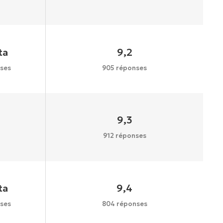
ta
9,2
ses
905 réponses
9,3
912 réponses
ta
9,4
ses
804 réponses