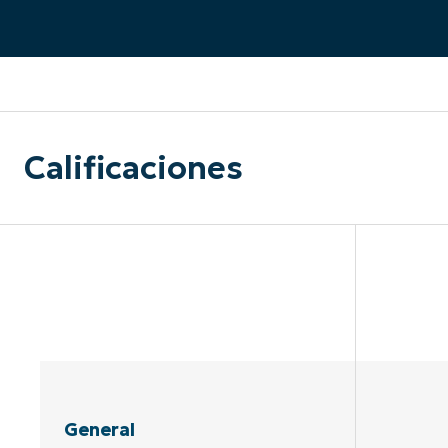
CONTACTO DE VENTAS
MIR
CONTACTO DE VENTAS
CONTACTO DE VENTAS
MIRA UNA 
MIR
CONTACTO DE VENTAS
MIR
PLATAFORMA
Calificaciones
General