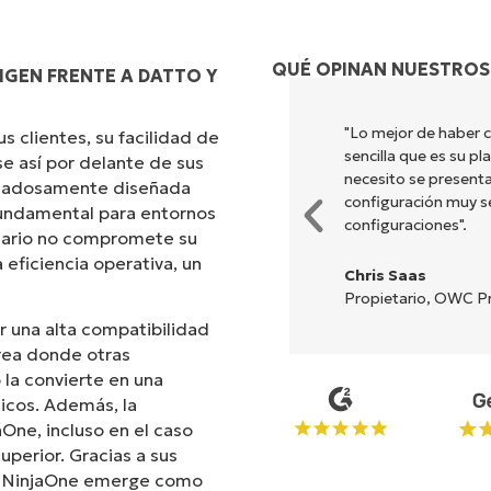
QUÉ OPINAN NUESTROS
IGEN FRENTE A DATTO Y
ombina una interfaz fluida con
"Lo mejor de haber 
 clientes, su facilidad de
ión es sencilla de realizar y la
sencilla que es su p
e así por delante de sus
nes y herramientas están
necesito se presenta
uidadosamente diseñada
 y la interfaz resulta muy
configuración muy sen
 fundamental para entornos
configuraciones".
suario no compromete su
 eficiencia operativa, un
Chris Saas
Propietario, OWC Pr
r una alta compatibilidad
rea donde otras
la convierte en una
icos. Además, la
aOne, incluso en el caso
uperior. Gracias a sus
s, NinjaOne emerge como