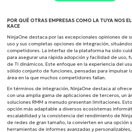
POR QUÉ OTRAS EMPRESAS COMO LA TUYA NOS EL
KACE
"NinjaOne es increíblemente fácil de usar y c
NinjaOne destaca por las excepcionales opiniones de sus
potentes funciones de back-end. La configurac
uso y sus completas opciones de integración, situándos
interfaz fácil de gestionar. Todas las opcio
competidores. La interfaz de la plataforma ha sido c
claramente indicadas, son fáciles de entender
para asegurar una rápida adopción y facilidad de uso,
intuitiva".
de TI dinámicos. Este enfoque en la experiencia del u
sólido conjunto de funciones, pensadas para impulsar la
Ryan Reiffenberger
área en la que muchos competidores fallan.
Reiffenberger.NET Technology Solutions
En términos de integración, NinjaOne destaca al ofrece
con una amplia gama de aplicaciones de terceros, un á
soluciones RMM a menudo presentan limitaciones. Esto 
opción más adaptable a diversos ecosistemas informát
escalabilidad y la consistencia del rendimiento de Ninj
de redes de gran tamaño, la convierten en una opción s
herramientas de informes avanzadas y personalizable