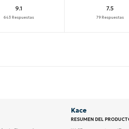
9.1
7.5
643 Respuestas
79 Respuestas
Comienza tu prueba de 14 días
idad de tarjeta de crédito, acceso completo a todas las 
First
and
last
name*
Business
email*
Kace
RESUMEN DEL PRODUCT
Phone
number*