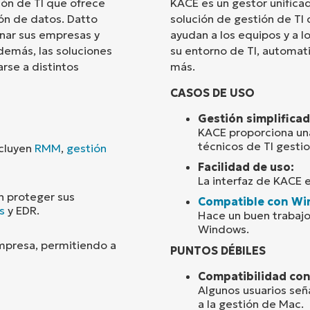
ón de TI que ofrece
KACE es un gestor unifica
ón de datos. Datto
solución de gestión de TI
País
onar sus empresas y
ayudan a los equipos y a lo
demás, las soluciones
su entorno de TI, automati
rse a distintos
más.
Company
name*
CASOS DE USO
Gestión simplificad
KACE proporciona una
técnicos de TI gesti
ncluyen
RMM
,
gestión
Facilidad de uso:
La interfaz de KACE es
n proteger sus
Compatible con W
s
y EDR.
Hace un buen trabaj
Windows.
empresa, permitiendo a
PUNTOS DÉBILES
Compatibilidad co
Algunos usuarios señ
a la gestión de Mac.