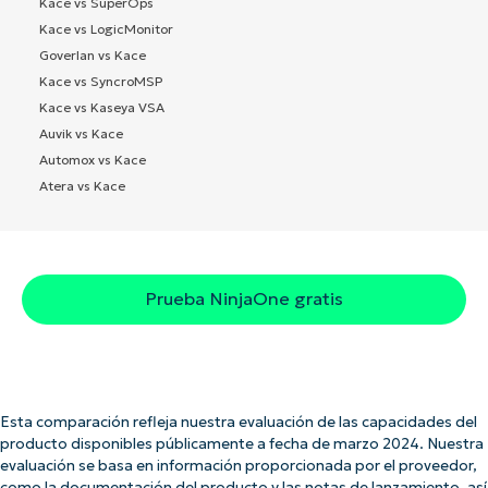
Kace vs SuperOps
Kace vs LogicMonitor
Goverlan vs Kace
Kace vs SyncroMSP
Kace vs Kaseya VSA
Auvik vs Kace
Automox vs Kace
Atera vs Kace
Prueba NinjaOne gratis
Esta comparación refleja nuestra evaluación de las capacidades del
producto disponibles públicamente a fecha de marzo 2024. Nuestra
evaluación se basa en información proporcionada por el proveedor,
como la documentación del producto y las notas de lanzamiento, así