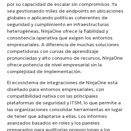
por su capacidad de escalar sin compromisos. Ya
sea gestionando miles de endpoints en ubicaciones
globales o aplicando políticas coherentes de
seguridad y cumplimiento en infraestructuras
heterogéneas, NinjaOne ofrece la fiabilidad y
consistencia operativa que exigen los entornos
empresariales. A diferencia de muchas soluciones
competidoras con curvas de aprendizaje
pronunciadas y alto consumo de recursos, NinjaOne
ofrece potencia de nivel empresarial sin la
complejidad de implementación.
El ecosistema de integraciones de NinjaOne está
diseñado para entornos empresariales, con
compatibilidad nativa con las principales
plataformas de seguridad y ITSM, lo que permite a
las organizaciones consolidar herramientas en lugar
de tener que adaptarse a ellas. Los informes
avanzados basados en roles y los paneles
preparados para auditorías proporcionan a los