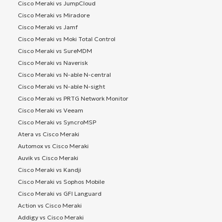
Cisco Meraki vs JumpCloud
Cisco Meraki vs Miradore
Cisco Meraki vs Jamf
Cisco Meraki vs Moki Total Control
Cisco Meraki vs SureMDM
Cisco Meraki vs Naverisk
Cisco Meraki vs N-able N-central
Cisco Meraki vs N-able N-sight
Cisco Meraki vs PRTG Network Monitor
Cisco Meraki vs Veeam
Cisco Meraki vs SyncroMSP
Atera vs Cisco Meraki
Automox vs Cisco Meraki
Auvik vs Cisco Meraki
Cisco Meraki vs Kandji
Cisco Meraki vs Sophos Mobile
Cisco Meraki vs GFI Languard
Action vs Cisco Meraki
Addigy vs Cisco Meraki