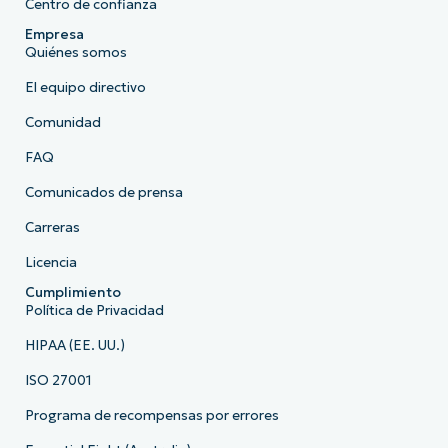
Centro de confianza
Empresa
Quiénes somos
El equipo directivo
Comunidad
FAQ
Comunicados de prensa
Carreras
Licencia
Cumplimiento
Política de Privacidad
HIPAA (EE. UU.)
ISO 27001
Programa de recompensas por errores