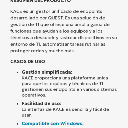
RESUMEN DEL PRODUCTO
KACE es un gestor unificado de endpoints
desarrollado por QUEST. Es una solución de
gestión de TI que ofrece una amplia gama de
funciones que ayudan a los equipos y a los
técnicos a descubrir y rastrear dispositivos en su
entorno de TI, automatizar tareas rutinarias,
proteger redes y mucho más.
CASOS DE USO
Gestión simplificada:
KACE proporciona una plataforma única
para que los equipos y técnicos de TI
gestionen sus endpoints en varios sistemas
operativos.
Facilidad de uso:
La interfaz de KACE es sencilla y fácil de
usar.
Compatible con Windows
: