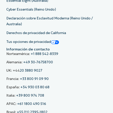
Essential Eight (Australia)
Cyber Essentials (Reino Unido)
Declaración sobre Esclavitud Moderna (Reino Unido /
Australia)
Derechos de privacidad de California
Tus opciones de privacidad
Información de contacto
Norteamérica:
+1 888 542-8339
Alemania:
+49 30-76758700
UK: +44
20 3880 9027
Francia:
+33 800 91 09 90
España:
+34 930 03 80 68
Italia:
+39 800 974 708
APAC:
+61 1800 490 516
Brasil:
+55 (11) 2395-1802