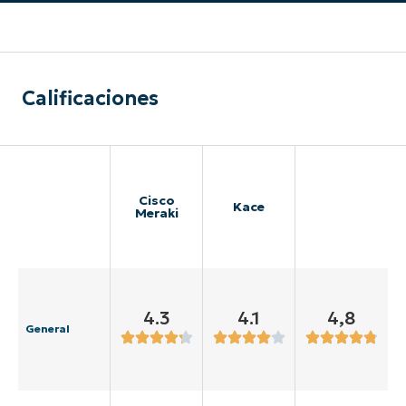
Calificaciones
Cisco
Kace
Meraki
4.3
4.1
4,8
General