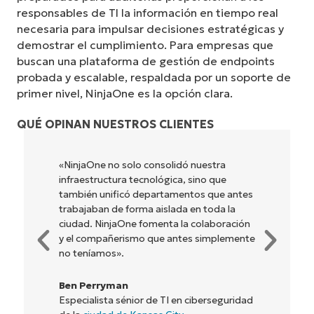
responsables de TI la información en tiempo real
necesaria para impulsar decisiones estratégicas y
demostrar el cumplimiento. Para empresas que
buscan una plataforma de gestión de endpoints
probada y escalable, respaldada por un soporte de
primer nivel, NinjaOne es la opción clara.
QUÉ OPINAN NUESTROS CLIENTES
solo consolidó nuestra
«NinjaOne permite a n
ra tecnológica, sino que
como a los propietari
icó departamentos que antes
los que colaboramos, 
 forma aislada en toda la
Todos salimos ganand
One fomenta la colaboración
rismo que antes simplemente
Rory McCune
.
Director de TI en
Flash
an
sénior de TI en ciberseguridad