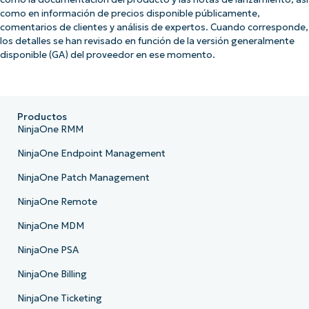
como en información de precios disponible públicamente,
comentarios de clientes y análisis de expertos. Cuando corresponde,
los detalles se han revisado en función de la versión generalmente
disponible (GA) del proveedor en ese momento.
Productos
NinjaOne RMM
NinjaOne Endpoint Management
NinjaOne Patch Management
NinjaOne Remote
NinjaOne MDM
NinjaOne PSA
NinjaOne Billing
NinjaOne Ticketing