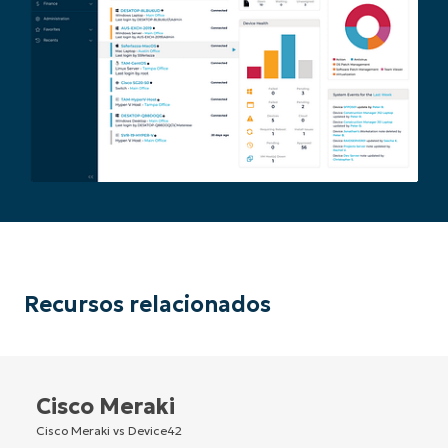
Recursos relacionados
Cisco Meraki
Cisco Meraki vs Device42