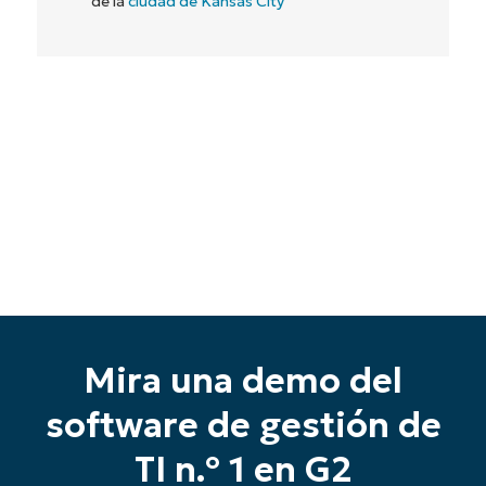
e Kansas City
Mira una demo del
software de gestión de
TI n.º 1 en G2