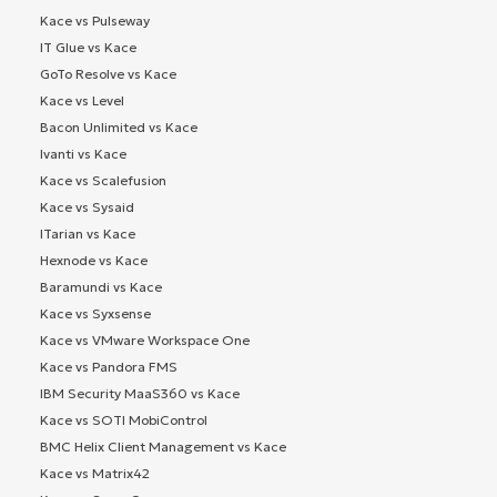
Kace vs Pulseway
IT Glue vs Kace
GoTo Resolve vs Kace
Kace vs Level
Bacon Unlimited vs Kace
Ivanti vs Kace
Kace vs Scalefusion
Kace vs Sysaid
ITarian vs Kace
Hexnode vs Kace
Baramundi vs Kace
Kace vs Syxsense
Kace vs VMware Workspace One
Kace vs Pandora FMS
IBM Security MaaS360 vs Kace
Kace vs SOTI MobiControl
BMC Helix Client Management vs Kace
Kace vs Matrix42