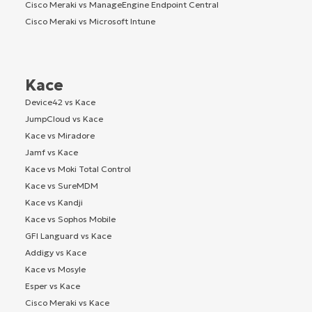
Cisco Meraki vs ManageEngine Endpoint Central
Cisco Meraki vs Microsoft Intune
Kace
Device42 vs Kace
JumpCloud vs Kace
Kace vs Miradore
Jamf vs Kace
Kace vs Moki Total Control
Kace vs SureMDM
Kace vs Kandji
Kace vs Sophos Mobile
GFI Languard vs Kace
Addigy vs Kace
Kace vs Mosyle
Esper vs Kace
Cisco Meraki vs Kace