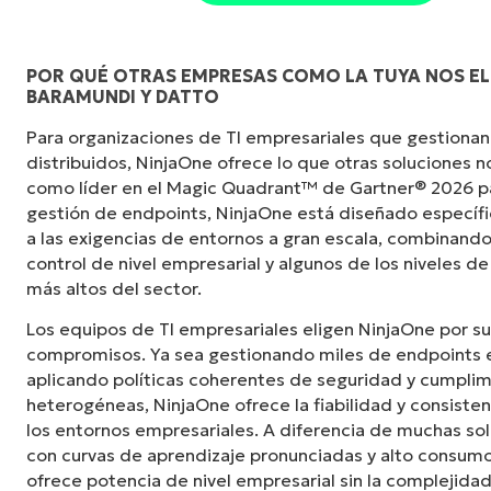
POR QUÉ OTRAS EMPRESAS COMO LA TUYA NOS EL
BARAMUNDI Y DATTO
«Antes, necesitaba entre 10 y 15 herramienta
Para organizaciones de TI empresariales que gestionan
NinjaOne logra en una sola interfaz centraliz
distribuidos, NinjaOne ofrece lo que otras soluciones 
mucho más fácil».
como líder en el Magic Quadrant™ de Gartner® 2026 p
gestión de endpoints, NinjaOne está diseñado especí
Ernie Turner
a las exigencias de entornos a gran escala, combinando
Director de TI en
Vetcor
control de nivel empresarial y algunos de los niveles de
más altos del sector.
Los equipos de TI empresariales eligen NinjaOne por su
compromisos. Ya sea gestionando miles de endpoints e
aplicando políticas coherentes de seguridad y cumplim
heterogéneas, NinjaOne ofrece la fiabilidad y consiste
los entornos empresariales. A diferencia de muchas s
con curvas de aprendizaje pronunciadas y alto consumo
ofrece potencia de nivel empresarial sin la complejid