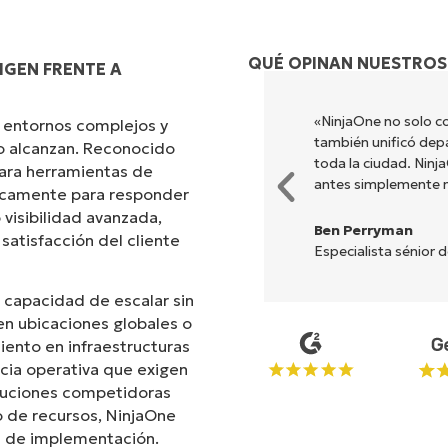
QUÉ OPINAN NUESTROS
IGEN FRENTE A
s diferentes para hacer lo que
«NinjaOne no solo co
 entornos complejos y
ada. NinjaOne hace la vida
también unificó dep
no alcanzan. Reconocido
toda la ciudad. Nin
ara herramientas de
antes simplemente 
ficamente para responder
 visibilidad avanzada,
Ben Perryman
 satisfacción del cliente
Especialista sénior 
 capacidad de escalar sin
n ubicaciones globales o
iento en infraestructuras
ncia operativa que exigen
oluciones competidoras
 de recursos, NinjaOne
ad de implementación.