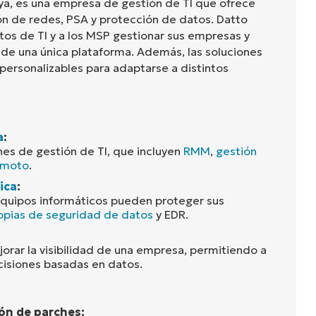
a, es una empresa de gestión de TI que ofrece
n de redes, PSA y protección de datos. Datto
os de TI y a los MSP gestionar sus empresas y
sde una única plataforma. Además, las soluciones
personalizables para adaptarse a distintos
a
:
nes de gestión de TI, que incluyen
RMM
,
gestión
emoto
.
ica
:
 equipos informáticos pueden proteger sus
opias de seguridad de datos
y EDR.
rar la visibilidad de una empresa, permitiendo a
cisiones basadas en datos.
ón de parches: