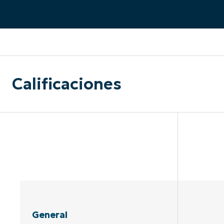
CONTACTO DE VENTAS
MIR
CONTACTO DE VENTAS
CONTACTO DE VENTAS
MIRA UNA 
MIR
CONTACTO DE VENTAS
MIR
PLATAFORMA
Calificaciones
General