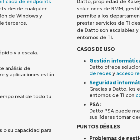
nificada de endpoints
Datto, propiedad de Kasey
nts desde cualquier
soluciones de RMM, gestió
País
stión de Windows y
permite a los departament
de terceros.
prestar servicios de TI de
de Datto son escalables y 
Company
name*
entornos de TI.
CASOS DE USO
pido y a escala.
Gestión informátic
Datto ofrece solucio
e análisis de
de redes
y
acceso r
e y aplicaciones están
Seguridad informát
Gracias a Datto, los
entornos de TI con
c
iempo real de todo tu
PSA:
Datto PSA puede mejo
sus líderes tomar de
PUNTOS DÉBILES
ts o su capacidad para
Problemas de gesti