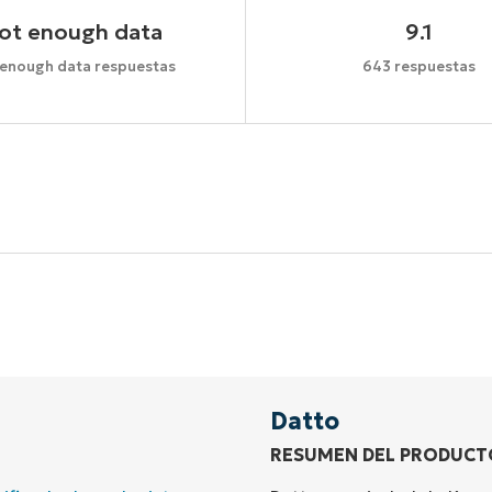
ot enough data
9.1
 enough data respuestas
643 respuestas
Comienza tu prueba de 14 días
idad de tarjeta de crédito, acceso completo a todas las 
First
and
last
name*
Business
email*
Datto
RESUMEN DEL PRODUCT
Phone
number*