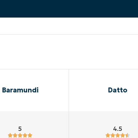
A UNA DEMO
DEMO
A UNA DEMO
RUTA DEL PRODUCTO
A UNA DEMO
Baramundi
Datto
5
4.5