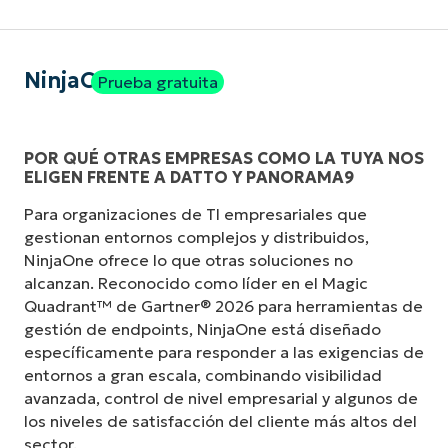
NinjaOne
Prueba gratuita
POR QUÉ OTRAS EMPRESAS COMO LA TUYA NOS
ELIGEN FRENTE A DATTO Y PANORAMA9
Para organizaciones de TI empresariales que
gestionan entornos complejos y distribuidos,
NinjaOne ofrece lo que otras soluciones no
alcanzan. Reconocido como líder en el Magic
Quadrant™ de Gartner® 2026 para herramientas de
gestión de endpoints, NinjaOne está diseñado
específicamente para responder a las exigencias de
entornos a gran escala, combinando visibilidad
avanzada, control de nivel empresarial y algunos de
los niveles de satisfacción del cliente más altos del
sector.