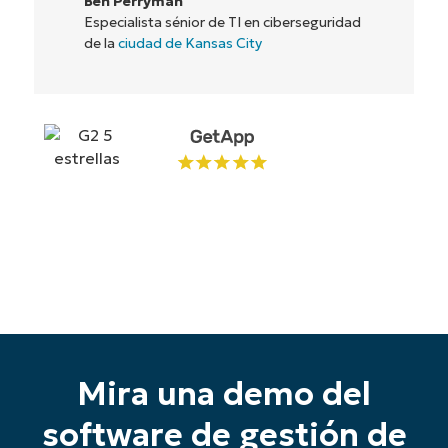
Ben Perryman
Especialista sénior de TI en ciberseguridad
de la
ciudad de Kansas City
Comienza tu prueba de 14 días
Sin necesidad de tarjeta de crédito, acceso
completo a todas las funciones.
First
and
last
name*
Business
email*
Mira una demo del
Phone
software de gestión de
number*