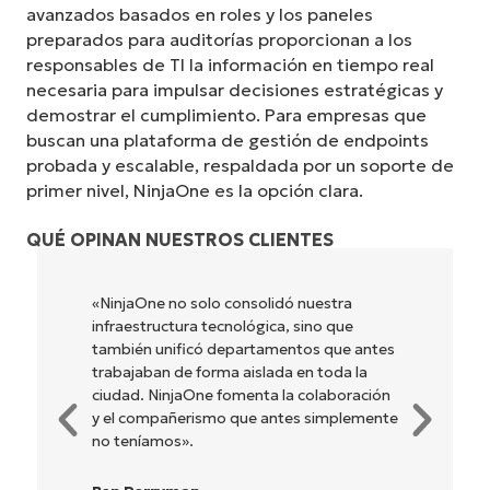
avanzados basados en roles y los paneles
preparados para auditorías proporcionan a los
responsables de TI la información en tiempo real
necesaria para impulsar decisiones estratégicas y
demostrar el cumplimiento. Para empresas que
buscan una plataforma de gestión de endpoints
probada y escalable, respaldada por un soporte de
primer nivel, NinjaOne es la opción clara.
QUÉ OPINAN NUESTROS CLIENTES
«NinjaOne no solo consolidó nuestra
infraestructura tecnológica, sino que
también unificó departamentos que antes
trabajaban de forma aislada en toda la
ciudad. NinjaOne fomenta la colaboración
y el compañerismo que antes simplemente
no teníamos».