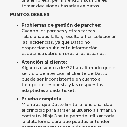
tomar decisiones basadas en datos.
PUNTOS DÉBILES
Problemas de gestión de parches:
Cuando los parches y otras tareas
relacionadas fallan, resulta difícil solucionar
las incidencias, ya que Datto no
proporciona suficiente información
específica sobre errores a los usuarios.
Atención al cliente:
Algunos usuarios de G2 han afirmado que el
servicio de atención al cliente de Datto
puede ser inconsistente en cuanto al
tiempo de respuesta y las respuestas
adaptadas a cada ticket.
Prueba completa:
Mientras que Datto limita la funcionalidad
al principio para atraer al usuario a firmar un
contrato, NinjaOne te permite utilizar toda
la plataforma para que puedas entender
completamente la solución desde el