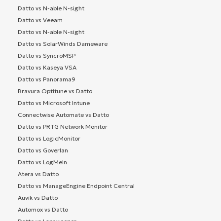
Datto vs N-able N-sight
Datto vs Veeam
Datto vs N-able N-sight
Datto vs SolarWinds Dameware
Datto vs SyncroMSP
Datto vs Kaseya VSA
Datto vs Panorama9
Bravura Optitune vs Datto
Datto vs Microsoft Intune
Connectwise Automate vs Datto
Datto vs PRTG Network Monitor
Datto vs LogicMonitor
Datto vs Goverlan
Datto vs LogMeIn
Atera vs Datto
Datto vs ManageEngine Endpoint Central
Auvik vs Datto
Automox vs Datto