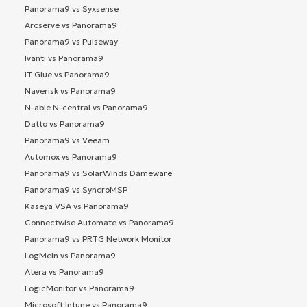
Panorama9 vs Syxsense
Arcserve vs Panorama9
Panorama9 vs Pulseway
Ivanti vs Panorama9
IT Glue vs Panorama9
Naverisk vs Panorama9
N-able N-central vs Panorama9
Datto vs Panorama9
Panorama9 vs Veeam
Automox vs Panorama9
Panorama9 vs SolarWinds Dameware
Panorama9 vs SyncroMSP
Kaseya VSA vs Panorama9
Connectwise Automate vs Panorama9
Panorama9 vs PRTG Network Monitor
LogMeIn vs Panorama9
Atera vs Panorama9
LogicMonitor vs Panorama9
Microsoft Intune vs Panorama9