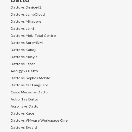
Datto
Datto vs Device42
Datto vs JumpCloud
Datto vs Miradore
Datto vs Jamf
Datto vs Moki Total Control
Datto vs SureMDM
Datto vs Kandji
Datto vs Mosyle
Datto vs Esper
Addigy vs Datto
Datto vs Sophos Mobile
Datto vs GFI Languard
Cisco Meraki vs Datto
Action1 vs Datto
Acronis vs Datto
Datto vs Kace
Datto vs VMware Workspace One
Datto vs Sysaid