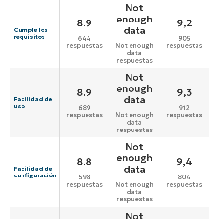
Not
enough
8.9
9,2
data
Cumple los
requisitos
644
905
respuestas
respuestas
Not enough
data
respuestas
Not
enough
8.9
9,3
data
Facilidad de
uso
689
912
respuestas
respuestas
Not enough
data
respuestas
Not
enough
8.8
9,4
data
Facilidad de
configuración
598
804
respuestas
respuestas
Not enough
data
respuestas
Not