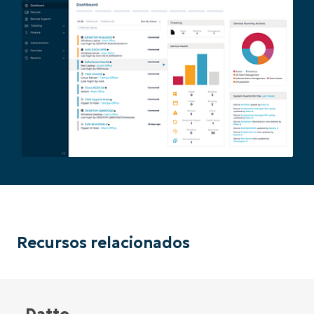
Recursos relacionados