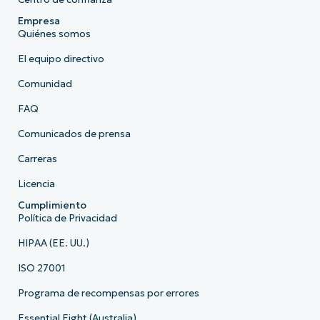
Empresa
Quiénes somos
El equipo directivo
Comunidad
FAQ
Comunicados de prensa
Carreras
Licencia
Cumplimiento
Política de Privacidad
HIPAA (EE. UU.)
ISO 27001
Programa de recompensas por errores
Essential Eight (Australia)