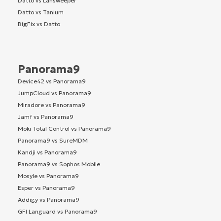
Datto vs Lansweeper
Datto vs Tanium
BigFix vs Datto
Panorama9
Device42 vs Panorama9
JumpCloud vs Panorama9
Miradore vs Panorama9
Jamf vs Panorama9
Moki Total Control vs Panorama9
Panorama9 vs SureMDM
Kandji vs Panorama9
Panorama9 vs Sophos Mobile
Mosyle vs Panorama9
Esper vs Panorama9
Addigy vs Panorama9
GFI Languard vs Panorama9