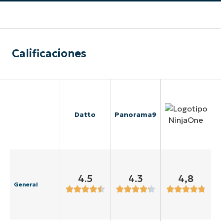
Calificaciones
Datto
Panorama9
4.5
4.3
4,8
General