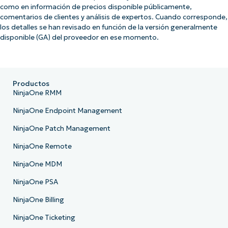
como en información de precios disponible públicamente,
comentarios de clientes y análisis de expertos. Cuando corresponde,
los detalles se han revisado en función de la versión generalmente
disponible (GA) del proveedor en ese momento.
Productos
NinjaOne RMM
NinjaOne Endpoint Management
NinjaOne Patch Management
NinjaOne Remote
NinjaOne MDM
NinjaOne PSA
NinjaOne Billing
NinjaOne Ticketing