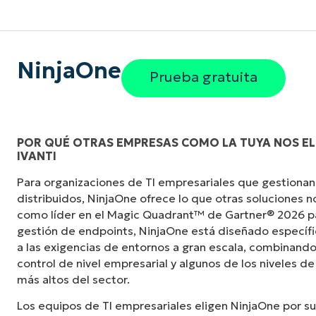
NinjaOne
Prueba gratuita
POR QUÉ OTRAS EMPRESAS COMO LA TUYA NOS EL
IVANTI
«Antes, necesitaba entre 10 y 15 herramienta
Para organizaciones de TI empresariales que gestionan
NinjaOne logra en una sola interfaz centraliz
distribuidos, NinjaOne ofrece lo que otras soluciones 
mucho más fácil».
como líder en el Magic Quadrant™ de Gartner® 2026 p
gestión de endpoints, NinjaOne está diseñado especí
Ernie Turner
a las exigencias de entornos a gran escala, combinando
Director de TI en
Vetcor
control de nivel empresarial y algunos de los niveles de
más altos del sector.
Los equipos de TI empresariales eligen NinjaOne por su