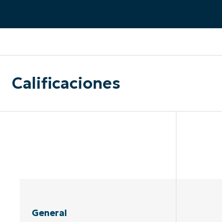
CONTACTO DE VENTAS
MIR
CONTACTO DE VENTAS
CONTACTO DE VENTAS
MIRA UNA 
MIR
CONTACTO DE VENTAS
MIR
PLATAFORMA
Calificaciones
General