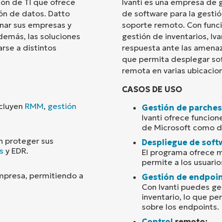
ón de TI que ofrece
Ivanti es una empresa de 
ón de datos. Datto
de software para la gesti
País
onar sus empresas y
soporte remoto. Con funci
demás, las soluciones
gestión de inventarios, Iv
rse a distintos
respuesta ante las amenaz
Company
name*
que permita desplegar sof
remota en varias ubicacio
CASOS DE USO
ncluyen
RMM
,
gestión
Gestión de parches
Ivanti ofrece funcio
de Microsoft como d
n proteger sus
Despliegue de soft
s
y EDR.
El programa ofrece mú
permite a los usuari
empresa, permitiendo a
Gestión de endpoi
Con Ivanti puedes ge
inventario, lo que pe
sobre los endpoints.
Control
remoto: