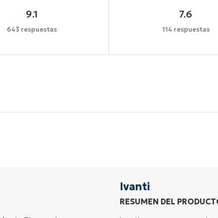
9.1
7.6
643 respuestas
114 respuestas
Comienza tu prueba de 14 días
idad de tarjeta de crédito, acceso completo a todas las 
First
and
last
name*
Business
email*
Ivanti
RESUMEN DEL PRODUCT
Phone
number*