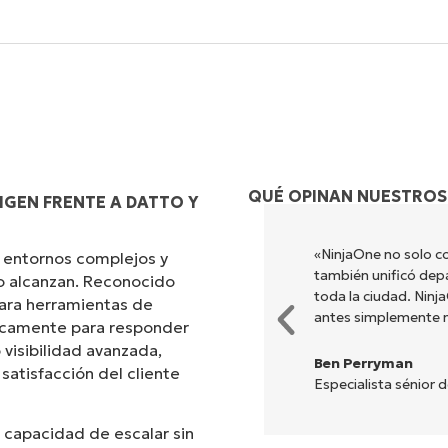
QUÉ OPINAN NUESTROS
IGEN FRENTE A DATTO Y
s diferentes para hacer lo que
«NinjaOne no solo co
 entornos complejos y
ada. NinjaOne hace la vida
también unificó dep
no alcanzan. Reconocido
toda la ciudad. Nin
ara herramientas de
antes simplemente 
ficamente para responder
 visibilidad avanzada,
Ben Perryman
 satisfacción del cliente
Especialista sénior 
 capacidad de escalar sin