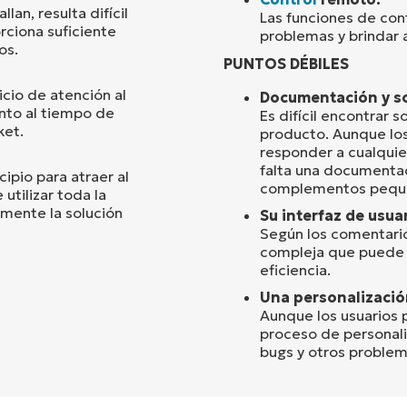
lan, resulta difícil
Las funciones de con
rciona suficiente
problemas y brindar a
os.
PUNTOS DÉBILES
cio de atención al
Documentación y s
nto al tiempo de
Es difícil encontrar
ket.
producto. Aunque los
responder a cualquie
falta una documenta
cipio para atraer al
complementos pequeñ
utilizar toda la
mente la solución
Su interfaz de usuar
Según los comentarios
compleja que puede di
eficiencia.
Una personalizació
Aunque los usuarios p
proceso de personal
bugs y otros problem