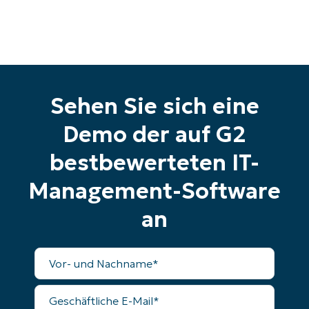
Starten Sie Ihre 14-tägige
Testversion
Sehen Sie sich eine
Keine Kreditkarte erforderlich, voller Zugriff auf
alle Funktionen
Demo der auf G2
First
and
bestbewerteten IT-
last
name*
Business
Management-Software
email*
an
Phone
number*
Vollständiger
Name
Land
Geschäftliche
E-