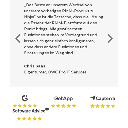
 von
NinjaOne ist unglaublich leicht zu bediene
kt zu
und kombiniert ein schnelles Interface mit
die Lösung
leistungsstarken Funktionen im Backend.
uf den
Es muss nicht erst kompliziert eingerichte
werden und verzichtet auf eine komplexe
nd und
Steuerung. Alle Optionen und Tools sind
ieren,
klar beschrieben, einfach zu verstehen un
d
die Benutzeroberfläche ist leicht zu
bedienen.
Ryan Reiffenberger
s
Reiffenberger.NET Technology Solutions