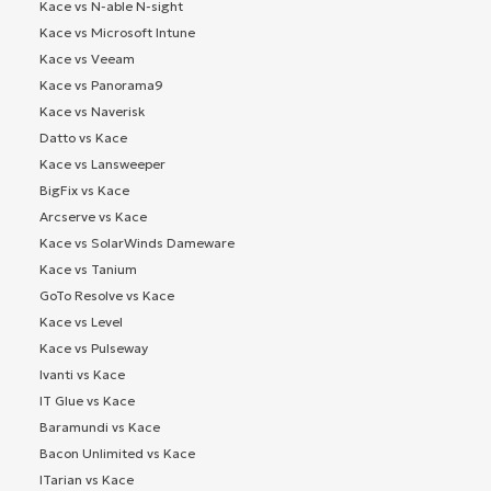
Kace vs N-able N-sight
Kace vs Microsoft Intune
Kace vs Veeam
Kace vs Panorama9
Kace vs Naverisk
Datto vs Kace
Kace vs Lansweeper
BigFix vs Kace
Arcserve vs Kace
Kace vs SolarWinds Dameware
Kace vs Tanium
GoTo Resolve vs Kace
Kace vs Level
Kace vs Pulseway
Ivanti vs Kace
IT Glue vs Kace
Baramundi vs Kace
Bacon Unlimited vs Kace
ITarian vs Kace