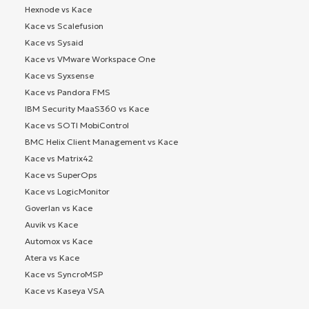
Hexnode vs Kace
Kace vs Scalefusion
Kace vs Sysaid
Kace vs VMware Workspace One
Kace vs Syxsense
Kace vs Pandora FMS
IBM Security MaaS360 vs Kace
Kace vs SOTI MobiControl
BMC Helix Client Management vs Kace
Kace vs Matrix42
Kace vs SuperOps
Kace vs LogicMonitor
Goverlan vs Kace
Auvik vs Kace
Automox vs Kace
Atera vs Kace
Kace vs SyncroMSP
Kace vs Kaseya VSA