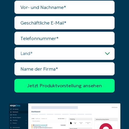
Vollständiger
Name
Phone
number*
Geschäftliche
E-
Mail
Land
Telefonnummer
Company
Land
name*
Name
der
Firma