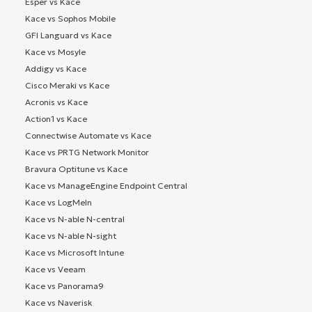
Esper vs Kace
Kace vs Sophos Mobile
GFI Languard vs Kace
Kace vs Mosyle
Addigy vs Kace
Cisco Meraki vs Kace
Acronis vs Kace
Action1 vs Kace
Connectwise Automate vs Kace
Kace vs PRTG Network Monitor
Bravura Optitune vs Kace
Kace vs ManageEngine Endpoint Central
Kace vs LogMeIn
Kace vs N-able N-central
Kace vs N-able N-sight
Kace vs Microsoft Intune
Kace vs Veeam
Kace vs Panorama9
Kace vs Naverisk