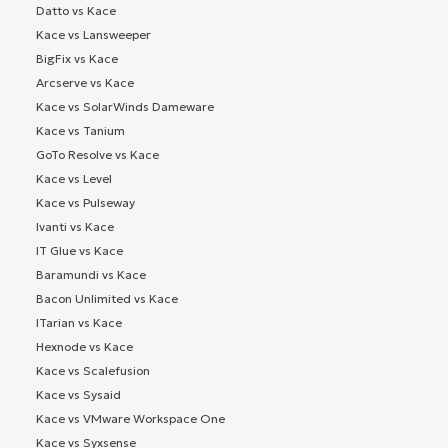
Datto vs Kace
Kace vs Lansweeper
BigFix vs Kace
Arcserve vs Kace
Kace vs SolarWinds Dameware
Kace vs Tanium
GoTo Resolve vs Kace
Kace vs Level
Kace vs Pulseway
Ivanti vs Kace
IT Glue vs Kace
Baramundi vs Kace
Bacon Unlimited vs Kace
ITarian vs Kace
Hexnode vs Kace
Kace vs Scalefusion
Kace vs Sysaid
Kace vs VMware Workspace One
Kace vs Syxsense