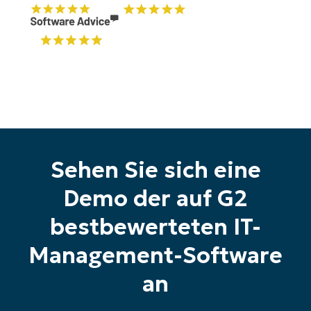
Sehen Sie sich eine
Starten Sie Ihre 14-tägige
Demo der auf G2
Testversion
bestbewerteten IT-
Keine Kreditkarte erforderlich, voller Zugriff auf
alle Funktionen
Management-Software
First
and
last
an
name*
Business
email*