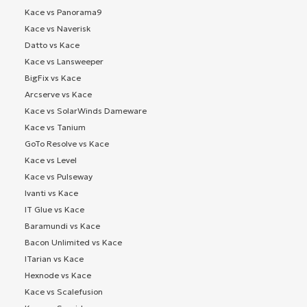
Kace vs Panorama9
Kace vs Naverisk
Datto vs Kace
Kace vs Lansweeper
BigFix vs Kace
Arcserve vs Kace
Kace vs SolarWinds Dameware
Kace vs Tanium
GoTo Resolve vs Kace
Kace vs Level
Kace vs Pulseway
Ivanti vs Kace
IT Glue vs Kace
Baramundi vs Kace
Bacon Unlimited vs Kace
ITarian vs Kace
Hexnode vs Kace
Kace vs Scalefusion