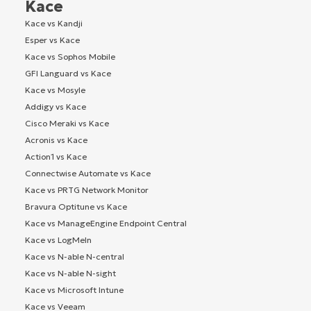
Kace
Kace vs Kandji
Esper vs Kace
Kace vs Sophos Mobile
GFI Languard vs Kace
Kace vs Mosyle
Addigy vs Kace
Cisco Meraki vs Kace
Acronis vs Kace
Action1 vs Kace
Connectwise Automate vs Kace
Kace vs PRTG Network Monitor
Bravura Optitune vs Kace
Kace vs ManageEngine Endpoint Central
Kace vs LogMeIn
Kace vs N-able N-central
Kace vs N-able N-sight
Kace vs Microsoft Intune
Kace vs Veeam