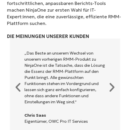
fortschrittlichen, anpassbaren Berichts-Tools
machen NinjaOne zur ersten Wahl für IT-
Expert:innen, die eine zuverlässige, effiziente RMM-
Plattform suchen.
DIE MEINUNGEN UNSERER KUNDEN
serem Wechsel von
NinjaOne ist unglaublich le
gen RMM-Produkt zu
und kombiniert ein schnelle
Tatsache, dass die Lösung
leistungsstarken Funktion
MM-Plattform auf den
Es muss nicht erst komplizi
e gewünschten
werden und verzichtet auf
n im Vordergrund und
Steuerung. Alle Optionen 
infach konfigurieren,
klar beschrieben, einfach 
 Funktionen und
die Benutzeroberfläche ist 
Weg sind.“
bedienen.
Ryan Reiffenberger
Pro IT Services
Reiffenberger.NET Techno