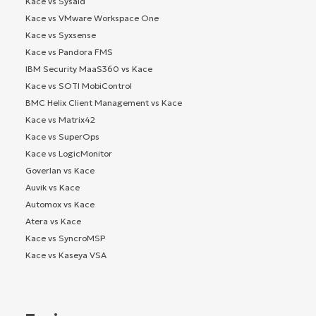
Kace vs Sysaid
Kace vs VMware Workspace One
Kace vs Syxsense
Kace vs Pandora FMS
IBM Security MaaS360 vs Kace
Kace vs SOTI MobiControl
BMC Helix Client Management vs Kace
Kace vs Matrix42
Kace vs SuperOps
Kace vs LogicMonitor
Goverlan vs Kace
Auvik vs Kace
Automox vs Kace
Atera vs Kace
Kace vs SyncroMSP
Kace vs Kaseya VSA