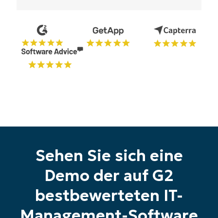
Starten Sie Ihre 14-tägige
Sehen Sie sich eine
Testversion
Keine Kreditkarte erforderlich, voller Zugriff auf
Demo der auf G2
alle Funktionen
First
bestbewerteten IT-
and
last
Management-Software
name*