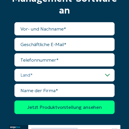
Business
email*
an
Phone
number*
Vollständiger
Name
Land
Geschäftliche
E-
Mail
Company
Telefonnummer
name*
Land
Name
der
Firma