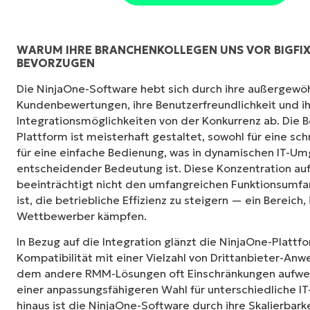
WARUM IHRE BRANCHENKOLLEGEN UNS VOR BIGFIX
BEVORZUGEN
NinjaOne ist unglaublich leicht zu bedienen 
Die NinjaOne-Software hebt sich durch ihre außergewö
Interface mit leistungsstarken Funktionen i
Kundenbewertungen, ihre Benutzerfreundlichkeit und 
kompliziert eingerichtet werden und verzich
Integrationsmöglichkeiten von der Konkurrenz ab. Die 
Steuerung. Alle Optionen und Tools sind klar
Plattform ist meisterhaft gestaltet, sowohl für eine sch
verstehen und die Benutzeroberfläche ist lei
für eine einfache Bedienung, was in dynamischen IT-U
entscheidender Bedeutung ist. Diese Konzentration auf
Ryan Reiffenberger
beeinträchtigt nicht den umfangreichen Funktionsumfa
Reiffenberger.NET Technology Solutions
ist, die betriebliche Effizienz zu steigern — ein Bereich,
Wettbewerber kämpfen.
In Bezug auf die Integration glänzt die NinjaOne-Platt
Kompatibilität mit einer Vielzahl von Drittanbieter-Anw
dem andere RMM-Lösungen oft Einschränkungen aufweis
einer anpassungsfähigeren Wahl für unterschiedliche 
hinaus ist die NinjaOne-Software durch ihre Skalierbark