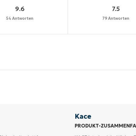
9.6
7.5
54 Antworten
79 Antworten
Starten Sie Ihre 14-tägige Testversion
e Kreditkarte erforderlich, voller Zugriff auf alle Funkt
First
and
last
name*
Business
email*
Kace
PRODUKT-ZUSAMMENF
Phone
number*