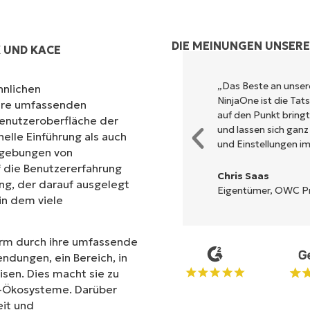
DIE MEINUNGEN UNSER
 UND KACE
und kombiniert ein schnelles
„Das Beste an unse
hnlichen
m Backend. Es muss nicht erst
NinjaOne ist die Ta
ihre umfassenden
tet auf eine komplexe
auf den Punkt bring
Benutzeroberfläche der
 beschrieben, einfach zu
und lassen sich ganz
nelle Einführung als auch
cht zu bedienen.
und Einstellungen im
mgebungen von
 die Benutzererfahrung
Chris Saas
ng, der darauf ausgelegt
Eigentümer, OWC Pro
 in dem viele
form durch ihre umfassende
endungen, ein Bereich, in
en. Dies macht sie zu
IT-Ökosysteme. Darüber
eit und