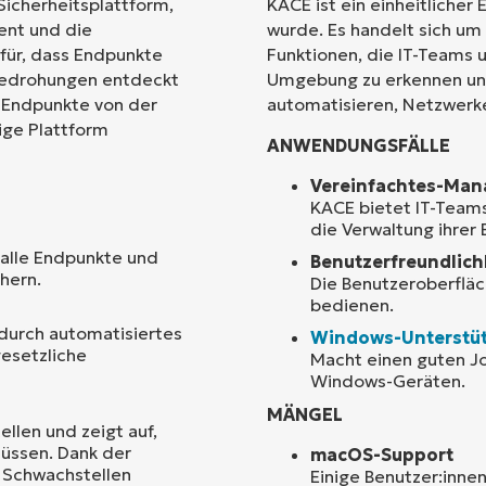
Sicherheitsplattform,
KACE ist ein einheitliche
ent und die
wurde. Es handelt sich um 
Land
für, dass Endpunkte
Funktionen, die IT-Teams u
sbedrohungen entdeckt
Umgebung zu erkennen und
 Endpunkte von der
automatisieren, Netzwerke
Company
name*
zige Plattform
ANWENDUNGSFÄLLE
Vereinfachtes-Man
KACE bietet IT-Teams
die Verwaltung ihre
 alle Endpunkte und
Benutzerfreundlichk
chern.
Die Benutzeroberfläc
bedienen.
 durch automatisiertes
Windows-Unterstü
gesetzliche
Macht einen guten Jo
Windows-Geräten.
MÄNGEL
ellen und zeigt auf,
üssen. Dank der
macOS-Support
e Schwachstellen
Einige Benutzer:inne