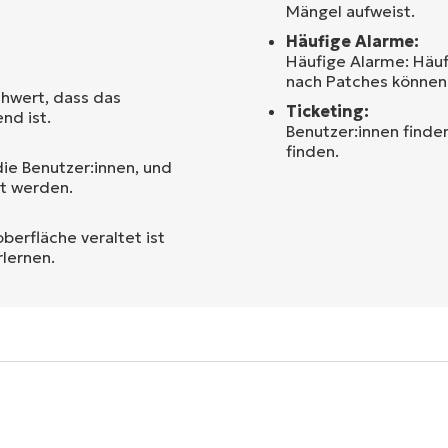
Mängel aufweist.
Häufige Alarme:
Häufige Alarme: Häu
nach Patches können 
hwert, dass das
Ticketing:
nd ist.
Benutzer:innen finden
finden.
die Benutzer:innen, und
rt werden.
erfläche veraltet ist
rlernen.