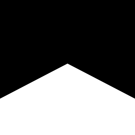
 Sie Ihre 14-tägige
rsion
erforderlich, voller Zugriff auf alle Funktionen