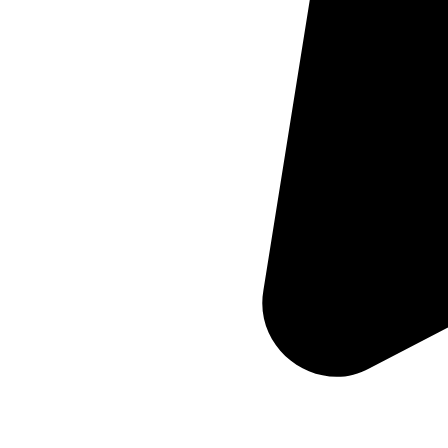
Starten
Testve
Keine Kreditkarte 
First
and
last
name*
Business
email*