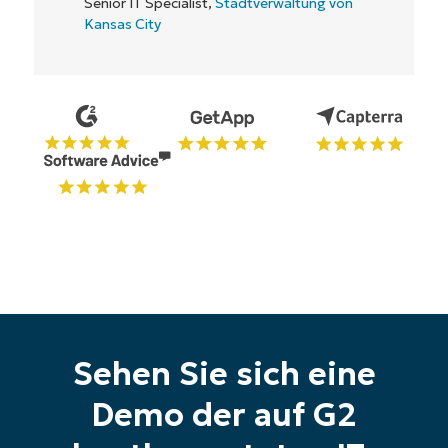
Starten Sie Ihre 14-tägige
Testversion
Sehen Sie sich eine
Keine Kreditkarte erforderlich, voller Zugriff auf
alle Funktionen
Demo der auf G2
First
and