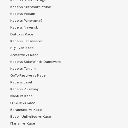
Kace vs Microsoft Intune
Kace vs Veeam
Kace vs Panorama9
Kace vs Naverisk
Datto vs Kace
Kace vs Lansweeper
BigFix vs Kace
Arcserve vs Kace
Kace vs SolarWinds Dameware
Kace vs Tanium
GoTo Resolve vs Kace
Kace vs Level
Kace vs Pulseway
Ivanti vs Kace
IT Glue vs Kace
Baramundi vs Kace
Bacon Unlimited vs Kace
ITarian vs Kace