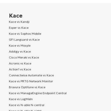
Kace
Kace vs Kandji
Esper vs Kace
Kace vs Sophos Mobile
GFI Languard vs Kace
Kace vs Mosyle
Addigy vs Kace
Cisco Meraki vs Kace
Acronis vs Kace
Action1 vs Kace
Connectwise Automate vs Kace
Kace vs PRTG Network Monitor
Bravura Optitune vs Kace
Kace vs ManageEngine Endpoint Central
Kace vs LogMeIn
Kace vs N-able N-central
Kace vs N-able N-sight