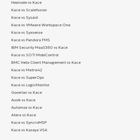
Hexnode vs Kace
Kace vs Scalefusion
Kace vs Sysaid
Kace vs VMware Workspace One
Kace vs Syxsense
Kace vs Pandora FMS
IBM Security MaaS360 vs Kace
Kace vs SOTI MobiControl
BMC Helix Client Management vs Kace
Kace vs Matrix42
Kace vs SuperOps
Kace vs LogicMonitor
Goverlan vs Kace
Auvik vs Kace
Automox vs Kace
Atera vs Kace
Kace vs SyncroMSP
Kace vs Kaseya VSA