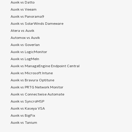
Auvik vs Datto
Auvik vs Veeam
Auvik vs Panorama9
Auvik vs SolarWinds Dameware
Atera vs Auvik
Automox vs Auvik
Auvik vs Goverlan
Auvik vs LogicMonitor
Auvik vs LogMeIn
Auvik vs ManageEngine Endpoint Central
Auvik vs Microsoft Intune
Auvik vs Bravura Optitune
Auvik vs PRTG Network Monitor
Auvik vs Connectwise Automate
Auvik vs SyncroMSP
Auvik vs Kaseya VSA
Auvik vs BigFix
Auvik vs Tanium