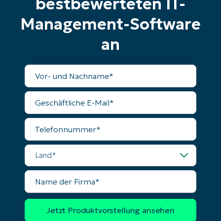
bestbewerteten IT-
name*
Management-Software
an
Vollständiger
Name
Geschäftliche
E-
Mail
Telefonnummer
Land
Name
der
Firma