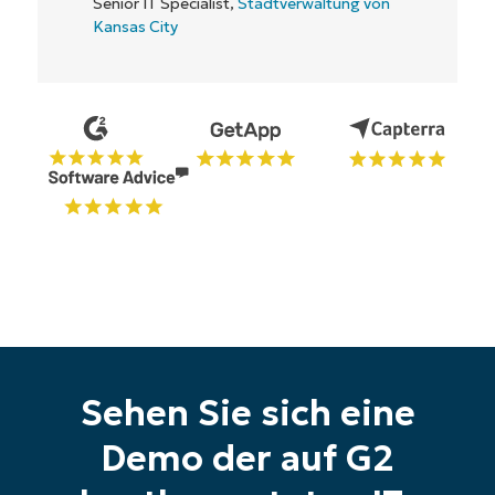
Starten Sie Ihre 14-tägige
Testversion
Keine Kreditkarte erforderlich, voller Zugriff auf
alle Funktionen
First
and
last
name*
Business
email*
Phone
number*
Sehen Sie sich eine
Land
Demo der auf G2
Company