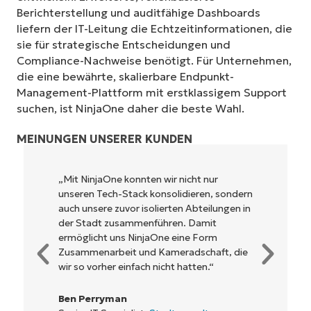
Berichterstellung und auditfähige Dashboards
liefern der IT-Leitung die Echtzeitinformationen, die
sie für strategische Entscheidungen und
Compliance-Nachweise benötigt. Für Unternehmen,
die eine bewährte, skalierbare Endpunkt-
Management-Plattform mit erstklassigem Support
suchen, ist NinjaOne daher die beste Wahl.
MEINUNGEN UNSERER KUNDEN
„NinjaOne ermöglicht unserem
rn
Unternehmen sowie den Eigentümern und
in
Betreibern, mit denen wir
zusammenarbeiten, eine höhere
Rentabilität. Das ist für alle ein Win-win-
e
Geschäft.“
Rory McCune
IT Director,
Flash