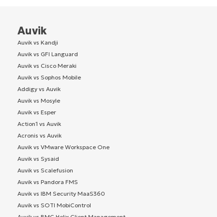
Auvik
Auvik vs Kandji
Auvik vs GFI Languard
Auvik vs Cisco Meraki
Auvik vs Sophos Mobile
Addigy vs Auvik
Auvik vs Mosyle
Auvik vs Esper
Action1 vs Auvik
Acronis vs Auvik
Auvik vs VMware Workspace One
Auvik vs Sysaid
Auvik vs Scalefusion
Auvik vs Pandora FMS
Auvik vs IBM Security MaaS360
Auvik vs SOTI MobiControl
Auvik vs BMC Helix Client Management