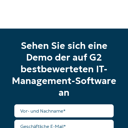
Sehen Sie sich eine
Demo der auf G2
bestbewerteten IT-
Starten Sie Ihre 14-tägige
Testversion
Management-Software
Keine Kreditkarte erforderlich, voller Zugriff auf
alle Funktionen
an
First
and
last
Vollständiger
name*
Name
Business
email*
Geschäftliche
E-