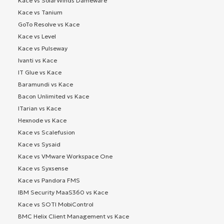
Kace vs SolarWinds Dameware
Kace vs Tanium
GoTo Resolve vs Kace
Kace vs Level
Kace vs Pulseway
Ivanti vs Kace
IT Glue vs Kace
Baramundi vs Kace
Bacon Unlimited vs Kace
ITarian vs Kace
Hexnode vs Kace
Kace vs Scalefusion
Kace vs Sysaid
Kace vs VMware Workspace One
Kace vs Syxsense
Kace vs Pandora FMS
IBM Security MaaS360 vs Kace
Kace vs SOTI MobiControl
BMC Helix Client Management vs Kace