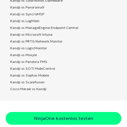
Kandji vs SolarWinds Dameware
Kandji vs Panorama9
Kandji vs SyncroMSP
Kandji vs LogMeIn
Kandji vs ManageEngine Endpoint Central
Kandji vs Microsoft Intune
Kandji vs PRTG Network Monitor
Kandji vs LogicMonitor
Kandji vs Mosyle
Kandji vs Pandora FMS
Kandji vs SOTI MobiControl
Kandji vs Sophos Mobile
Kandji vs Scalefusion
Cisco Meraki vs Kandji
NinjaOne kostenlos testen