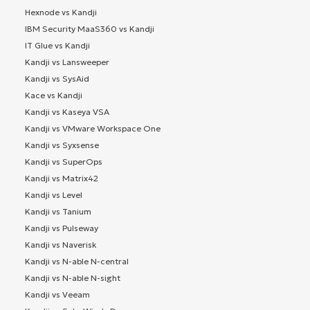
Hexnode vs Kandji
IBM Security MaaS360 vs Kandji
IT Glue vs Kandji
Kandji vs Lansweeper
Kandji vs SysAid
Kace vs Kandji
Kandji vs Kaseya VSA
Kandji vs VMware Workspace One
Kandji vs Syxsense
Kandji vs SuperOps
Kandji vs Matrix42
Kandji vs Level
Kandji vs Tanium
Kandji vs Pulseway
Kandji vs Naverisk
Kandji vs N-able N-central
Kandji vs N-able N-sight
Kandji vs Veeam