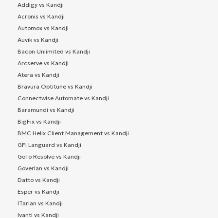
Addigy vs Kandji
Acronis vs Kandji
Automox vs Kandji
Auvik vs Kandji
Bacon Unlimited vs Kandji
Arcserve vs Kandji
Atera vs Kandji
Bravura Optitune vs Kandji
Connectwise Automate vs Kandji
Baramundi vs Kandji
BigFix vs Kandji
BMC Helix Client Management vs Kandji
GFI Languard vs Kandji
GoTo Resolve vs Kandji
Goverlan vs Kandji
Datto vs Kandji
Esper vs Kandji
ITarian vs Kandji
Ivanti vs Kandji