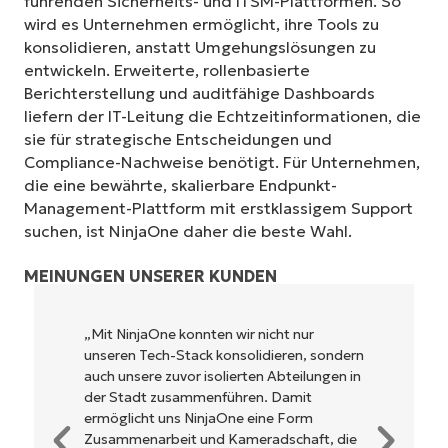
führenden Sicherheits- und ITSM-Plattformen. So
wird es Unternehmen ermöglicht, ihre Tools zu
konsolidieren, anstatt Umgehungslösungen zu
entwickeln. Erweiterte, rollenbasierte
Berichterstellung und auditfähige Dashboards
liefern der IT-Leitung die Echtzeitinformationen, die
sie für strategische Entscheidungen und
Compliance-Nachweise benötigt. Für Unternehmen,
die eine bewährte, skalierbare Endpunkt-
Management-Plattform mit erstklassigem Support
suchen, ist NinjaOne daher die beste Wahl.
MEINUNGEN UNSERER KUNDEN
r nicht nur
„NinjaOne ermöglicht unserem
olidieren, sondern
Unternehmen sowie den Eigentü
ten Abteilungen in
Betreibern, mit denen wir
en. Damit
zusammenarbeiten, eine höhere
 eine Form
Rentabilität. Das ist für alle ein W
eradschaft, die
Geschäft.“