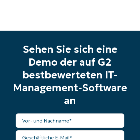
last
name*
Business
email*
Phone
number*
Sehen Sie sich eine
Land
Demo der auf G2
Company
bestbewerteten IT-
name*
Management-Software
an
Vollständiger
Name
Geschäftliche
E-