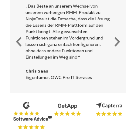
NinjaOne ist unglaublich leicht zu bedienen
und kombiniert ein schnelles Interface mit
leistungsstarken Funktionen im Backend.
Es muss nicht erst kompliziert eingerichtet
werden und verzichtet auf eine komplexe
Steuerung. Alle Optionen und Tools sind
klar beschrieben, einfach zu verstehen und
die Benutzeroberfläche ist leicht zu
bedienen.
Ryan Reiffenberger
Reiffenberger.NET Technology Solutions
Starten Sie Ihre 14-tägige
Testversion
Keine Kreditkarte erforderlich, voller Zugriff auf
alle Funktionen
First
and