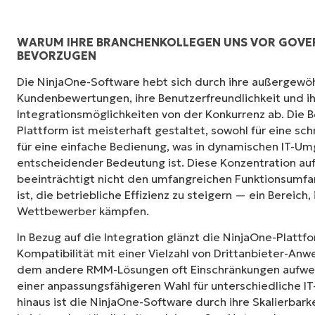
WARUM IHRE BRANCHENKOLLEGEN UNS VOR GOVER
BEVORZUGEN
NinjaOne ist unglaublich leicht zu bedienen 
Die NinjaOne-Software hebt sich durch ihre außergewö
Interface mit leistungsstarken Funktionen i
Kundenbewertungen, ihre Benutzerfreundlichkeit und 
kompliziert eingerichtet werden und verzich
Integrationsmöglichkeiten von der Konkurrenz ab. Die 
Steuerung. Alle Optionen und Tools sind klar
Plattform ist meisterhaft gestaltet, sowohl für eine sch
verstehen und die Benutzeroberfläche ist lei
für eine einfache Bedienung, was in dynamischen IT-U
entscheidender Bedeutung ist. Diese Konzentration auf
Ryan Reiffenberger
beeinträchtigt nicht den umfangreichen Funktionsumfa
Reiffenberger.NET Technology Solutions
ist, die betriebliche Effizienz zu steigern — ein Bereich,
Wettbewerber kämpfen.
In Bezug auf die Integration glänzt die NinjaOne-Platt
Kompatibilität mit einer Vielzahl von Drittanbieter-Anw
dem andere RMM-Lösungen oft Einschränkungen aufweis
einer anpassungsfähigeren Wahl für unterschiedliche 
hinaus ist die NinjaOne-Software durch ihre Skalierbark