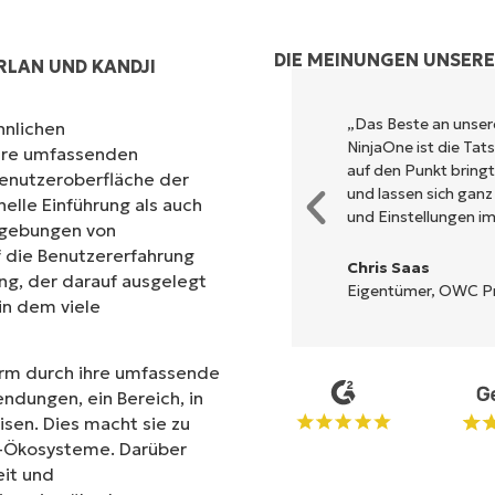
DIE MEINUNGEN UNSER
LAN UND KANDJI
und kombiniert ein schnelles
„Das Beste an unse
hnlichen
m Backend. Es muss nicht erst
NinjaOne ist die Ta
ihre umfassenden
tet auf eine komplexe
auf den Punkt bring
Benutzeroberfläche der
 beschrieben, einfach zu
und lassen sich ganz
nelle Einführung als auch
cht zu bedienen.
und Einstellungen im
mgebungen von
 die Benutzererfahrung
Chris Saas
ng, der darauf ausgelegt
Eigentümer, OWC Pro
 in dem viele
form durch ihre umfassende
endungen, ein Bereich, in
en. Dies macht sie zu
IT-Ökosysteme. Darüber
eit und