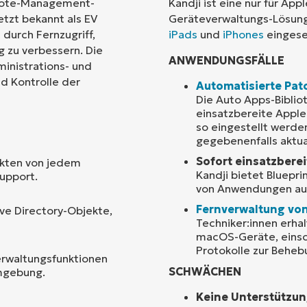
emote-Management-
Kandji ist eine nur für A
etzt bekannt als EV
Geräteverwaltungs-Lösung.
Land
durch Fernzugriff,
iPads
und
iPhones
eingese
 zu verbessern. Die
ANWENDUNGSFÄLLE
inistrations- und
Company
name*
d Kontrolle der
Automatisierte Pat
Die Auto Apps-Biblio
einsatzbereite Appl
so eingestellt werde
gegebenenfalls aktual
Sofort einsatzbere
nkten von jedem
Kandji bietet Bluepri
upport.
von Anwendungen au
Fernverwaltung vo
ve Directory-Objekte,
Techniker:innen erhal
macOS-Geräte, einsc
Protokolle zur Behe
rwaltungsfunktionen
SCHWÄCHEN
Umgebung.
Keine Unterstützun