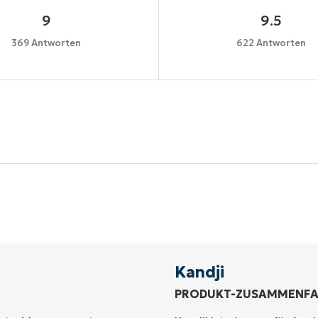
9
9.5
369 Antworten
622 Antworten
Starten Sie Ihre 14-tägige Testversion
e Kreditkarte erforderlich, voller Zugriff auf alle Funkt
First
and
last
name*
Business
email*
Kandji
PRODUKT-ZUSAMMENF
Phone
number*