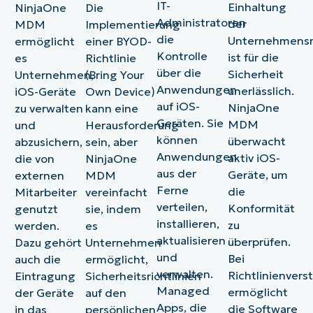
IT-
Einhaltung
NinjaOne
Die
manuelle
vereinfachte
senken
Registrierung
eine
die
Lösc
nahtlose
Administratoren
der
MDM
Implementierung
Fehler.
Verwaltung
und
beschleunigen
genaue
Einhaltung
von
Integration
die
Unternehmensri
ermöglicht
einer BYOD-
des
die
und
und
von
Date
in
Kontrolle
App-
Verwaltung
Richtlinien
aktuelle
Richtlinien
das
die
ist für die
es
Richtlinie
Lebenszyklus
aller
im
Bestandsaufnahme
zu
Zurü
Unternehmensumgebung.
über die
Sicherheit
Unternehmen,
(Bring Your
sicherzustellen.
Geräte
großen
für
gewährleiste
von
Anwendungen
unerlässlich.
iOS-Geräte
Own Device)
zu
Maßstab
ein
und
Pass
auf iOS-
NinjaOne
zu verwalten
kann eine
vereinfachen.
durchsetzen.
besseres
Unternehme
und
Geräten. Sie
MDM
und
Herausforderung
Risikomanagement
zu
das
können
sicherstellen.
schützen.
Anze
überwacht
abzusichern,
sein, aber
von
Anwendungen
aktiv iOS-
die von
NinjaOne
Bilds
aus der
Geräte, um
externen
MDM
für
Ferne
die
Mitarbeiter
vereinfacht
die
verteilen,
Konformität
genutzt
sie, indem
Fehl
installieren,
aus
zu
werden.
es
der
aktualisieren
überprüfen.
Dazu gehört
Unternehmen
Ferne
und
Bei
auch die
ermöglicht,
verwalten.
Richtlinienvers
Eintragung
Sicherheitsrichtlinien
Managed
ermöglicht
der Geräte
auf den
Apps, die
die Software
in das
persönlichen