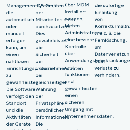
über MDM
die sofortige
Managementsystem,
iOS-Geräten
installiert
Einleitung
die
der
werden,
von
automatisch
Mitarbeiter:innen
bieten
Korrekturmaßn
oder
durchzusetzen.
Administratoren
wie z. B. die
manuell
Dies
eine bessere
Fernlöschung,
erfolgen
gewährleistet
Kontrolle
um
kann, um
die
über
Datenverletzu
einen
Sicherheit
Anwendungsbeschränkung
oder -
nahtlosen
der
und -
verluste zu
Einrichtungsprozess
Unternehmensdaten
funktionen
verhindern.
zu
bei
und
gewährleisten.
gleichzeitiger
gewährleisten
Die Software
Wahrung
einen
verfolgt den
der
sicheren
Standort
Privatsphäre
Umgang mit
und die
persönlicher
Unternehmensdaten.
Aktivitäten
Informationen.
der Geräte
Die