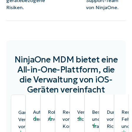
gerätebezogene
Support-Team
Risiken.
von NinjaOne.
NinjaOne MDM bietet eine
All-in-One-Plattform, die
die Verwaltung von iOS-
Geräten vereinfacht
Automatisierte
Robustes
Reduzierung
Verbesserte
Bestandsverfolg
Durchsetz
Rem
Ganzheitliche
Geräteanmeldung
Anwendungsmanagement
von
Sicherheit
und
von
Feh
Verwaltung
Kosten
Transparenz
Richtlinien
und
von