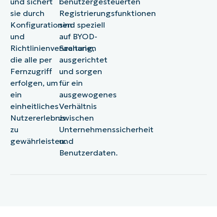
und sichert
benutzergesteuerten
sie durch
Registrierungsfunktionen
Konfigurationen
sind speziell
und
auf BYOD-
Richtlinienverwaltung,
Szenarien
die alle per
ausgerichtet
Fernzugriff
und sorgen
erfolgen, um
für ein
ein
ausgewogenes
einheitliches
Verhältnis
Nutzererlebnis
zwischen
zu
Unternehmenssicherheit
gewährleisten.
und
Benutzerdaten.