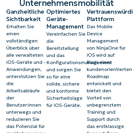
Unternehmensmobilität
Ganzheitliche
Optimiertes
Vertrauenswürd
Sichtbarkeit
Geräte-
Plattform
Management
Erhalten Sie
Das Mobile
einen
Device
Vereinfachen Sie
vollständigen
Management
die
Überblick über
von NinjaOne für
Bereitstellung
alle verwalteten
iOS wird auf
und das
iOS-Geräte und -
Basis einer
Konfigurationsmanagement
Anwendungen,
kundenorientierten
und sorgen Sie
unterstützen Sie
Roadmap
so für eine
die
entwickelt und
solide, sichere
Arbeitsabläufe
bietet den
und konforme
der
Vorteil von
Sicherheitslage
Benutzer:innen
unbegrenztem
für iOS-Geräte.
unterwegs und
Training und
reduzieren Sie
Support durch
das Potenzial für
das erstklassige