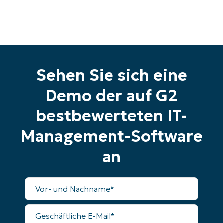
name*
Business
email*
Phone
number*
Sehen Sie sich eine
Land
Demo der auf G2
Company
name*
bestbewerteten IT-
Management-Software
an
Vollständiger
Name
Geschäftliche
E-