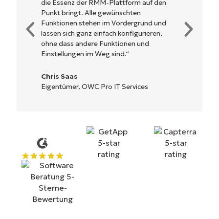
Es muss nicht erst kompliziert eingerichtet
werden und verzichtet auf eine komplexe
Steuerung. Alle Optionen und Tools sind
klar beschrieben, einfach zu verstehen und
die Benutzeroberfläche ist leicht zu
bedienen.
Ryan Reiffenberger
Reiffenberger.NET Technology Solutions
Starten Sie Ihre 14-tägige
Testversion
Keine Kreditkarte erforderlich, voller Zugriff auf
alle Funktionen
First
and
last