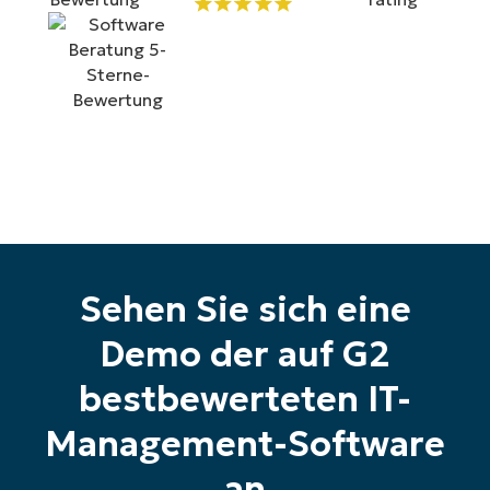
alle Funktionen
First
and
last
name*
Business
email*
Phone
number*
Land
Sehen Sie sich eine
Company
name*
Demo der auf G2
bestbewerteten IT-
Management-Software
an