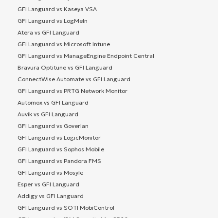
GFI Languard vs Kaseya VSA
GFI Languard vs LogMeIn
Atera vs GFI Languard
GFI Languard vs Microsoft Intune
GFI Languard vs ManageEngine Endpoint Central
Bravura Optitune vs GFI Languard
ConnectWise Automate vs GFI Languard
GFI Languard vs PRTG Network Monitor
Automox vs GFI Languard
Auvik vs GFI Languard
GFI Languard vs Goverlan
GFI Languard vs LogicMonitor
GFI Languard vs Sophos Mobile
GFI Languard vs Pandora FMS
GFI Languard vs Mosyle
Esper vs GFI Languard
Addigy vs GFI Languard
GFI Languard vs SOTI MobiControl