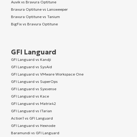
Auvik vs Bravura Optitune
Bravura Optitune vs Lansweeper
Bravura Optitune vs Tanium
BigFix vs Bravura Optitune
GFI Languard
GFI Languard vs Kandji
GFI Languard vs SysAid
GFI Languard vs VMware Workspace One
GFI Languard vs SuperOps
GFI Languard vs Syxsense
GFI Languard vs Kace
GFI Languard vs Matrix42
GFI Languard vs ITarian
Action1 vs GFI Languard
GFI Languard vs Hexnode
Baramundi vs GFI Languard