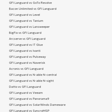
GFI Languard vs GoTo Resolve
Bacon Unlimited vs GFI Languard
GFI Languard vs Level
GFI Languard vs Tanium
GFI Languard vs Lansweeper
BigFix vs GFI Languard
Arcserve vs GFI Languard
GFI Languard vs IT Glue
GFI Languard vs Ivanti
GFI Languard vs Pulseway
GFI Languard vs Naverisk
Acronis vs GFI Languard
GFI Languard vs N-able N-central
GFI Languard vs N-able N-sight
Datto vs GFI Languard
GFI Languard vs Veeam
GFI Languard vs Panorama9
GFI Languard vs SolarWinds Dameware
GFI Languard vs SyncroMSP