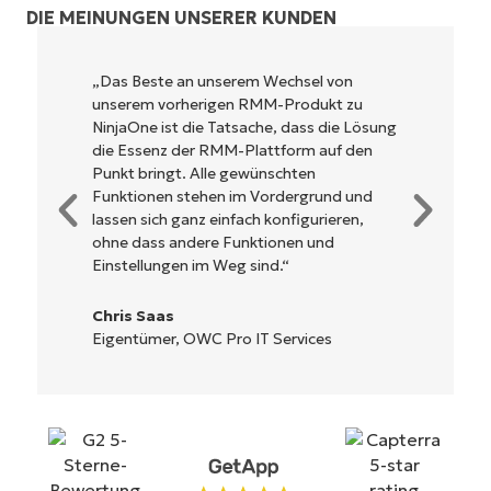
DIE MEINUNGEN UNSERER KUNDEN
 Beste an unserem Wechsel von
NinjaOne ist 
rem vorherigen RMM-Produkt zu
und kombinier
aOne ist die Tatsache, dass die Lösung
leistungsstar
Essenz der RMM-Plattform auf den
Es muss nicht
t bringt. Alle gewünschten
werden und ve
tionen stehen im Vordergrund und
Steuerung. Al
en sich ganz einfach konfigurieren,
klar beschrie
 dass andere Funktionen und
die Benutzerob
tellungen im Weg sind.“
bedienen.
s Saas
Ryan Reiffe
ntümer, OWC Pro IT Services
Reiffenberge
Starten Sie Ihre 14-tägige
Testversion
Keine Kreditkarte erforderlich, voller Zugriff auf