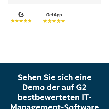
Starten Sie Ihre 14-tägige
Testversion
Keine Kreditkarte erforderlich, voller Zugriff auf
alle Funktionen
First
and
last
name*
Business
email*
Phone
number*
Land
Sehen Sie sich eine
Company
Demo der auf G2
name*
bestbewerteten IT-
Management-Software