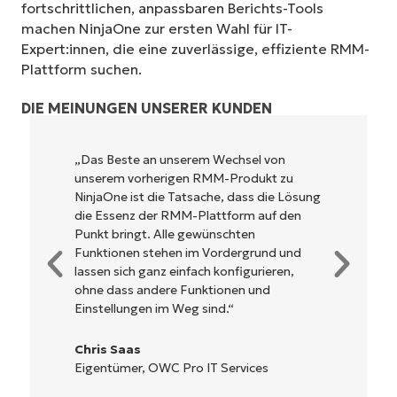
fortschrittlichen, anpassbaren Berichts-Tools
machen NinjaOne zur ersten Wahl für IT-
Expert:innen, die eine zuverlässige, effiziente RMM-
Plattform suchen.
DIE MEINUNGEN UNSERER KUNDEN
NinjaOne ist unglaublich leicht zu bedienen
und kombiniert ein schnelles Interface mit
leistungsstarken Funktionen im Backend.
Es muss nicht erst kompliziert eingerichtet
werden und verzichtet auf eine komplexe
Steuerung. Alle Optionen und Tools sind
klar beschrieben, einfach zu verstehen und
die Benutzeroberfläche ist leicht zu
bedienen.
Ryan Reiffenberger
Reiffenberger.NET Technology Solutions