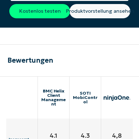
Kostenlos testen
Produktvorstellung ansehen
Bewertungen
BMC Helix
SOTI
Client
MobiContr
Manageme
ol
nt
4.1
4.3
4,8