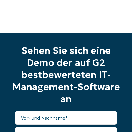
Starten Sie Ihre 14-tägige
Testversion
Keine Kreditkarte erforderlich, voller Zugriff auf
alle Funktionen
First
and
last
name*
Sehen Sie sich eine
Business
email*
Demo der auf G2
Phone
bestbewerteten IT-
number*
Management-Software
Land
an
Company
name*
Vollständiger
Name
Geschäftliche