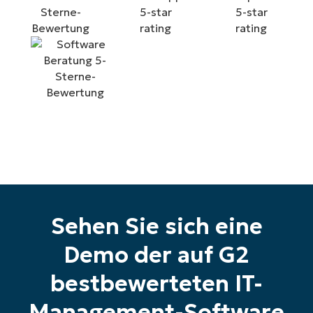
Testversion
Keine Kreditkarte erforderlich, voller Zugriff auf
alle Funktionen
First
and
last
name*
Business
email*
Phone
number*
Land
Sehen Sie sich eine
Company
name*
Demo der auf G2
bestbewerteten IT-
Management-Software