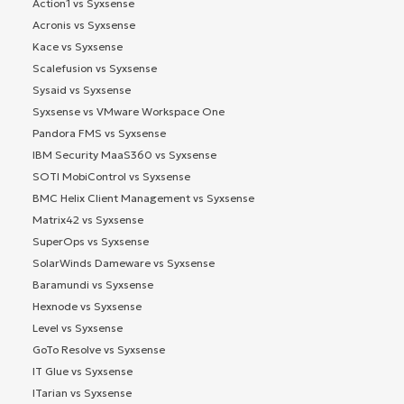
Action1 vs Syxsense
Acronis vs Syxsense
Kace vs Syxsense
Scalefusion vs Syxsense
Sysaid vs Syxsense
Syxsense vs VMware Workspace One
Pandora FMS vs Syxsense
IBM Security MaaS360 vs Syxsense
SOTI MobiControl vs Syxsense
BMC Helix Client Management vs Syxsense
Matrix42 vs Syxsense
SuperOps vs Syxsense
SolarWinds Dameware vs Syxsense
Baramundi vs Syxsense
Hexnode vs Syxsense
Level vs Syxsense
GoTo Resolve vs Syxsense
IT Glue vs Syxsense
ITarian vs Syxsense