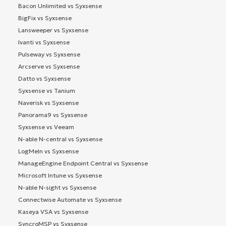
Bacon Unlimited vs Syxsense
BigFix vs Syxsense
Lansweeper vs Syxsense
Ivanti vs Syxsense
Pulseway vs Syxsense
Arcserve vs Syxsense
Datto vs Syxsense
Syxsense vs Tanium
Naverisk vs Syxsense
Panorama9 vs Syxsense
Syxsense vs Veeam
N-able N-central vs Syxsense
LogMeIn vs Syxsense
ManageEngine Endpoint Central vs Syxsense
Microsoft Intune vs Syxsense
N-able N-sight vs Syxsense
Connectwise Automate vs Syxsense
Kaseya VSA vs Syxsense
SyncroMSP vs Syxsense