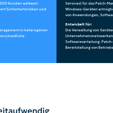
0.000 Kunden weltweit
Services) für das Patch-Ma
iert Sicherheitsrisiken und
Windows-Geräten ermöglich
von Anwendungen, Softwar
Entwickelt für:
management in heterogenen
Die Verwaltung von Geräte
terschiedliche
Unternehmensnetzwerken. S
Softwareverteilung, Patc
Bereitstellung von Betrie
eitaufwendig