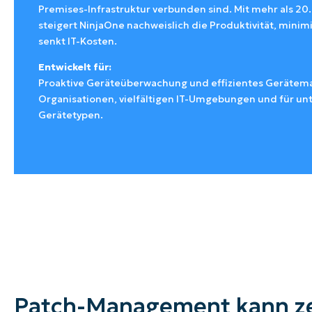
Premises-Infrastruktur verbunden sind. Mit mehr als 2
steigert NinjaOne nachweislich die Produktivität, minim
senkt IT-Kosten.
Entwickelt für:
Proaktive Geräteüberwachung und effizientes Geräte
Organisationen, vielfältigen IT-Umgebungen und für un
Gerätetypen.
Patch-Management kann z