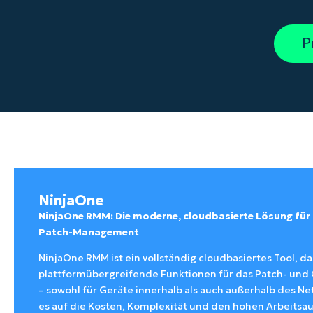
VERTRIEB KONTAKTIEREN
P
VERTRIEB KONTAKTIEREN
VERTRIEB KONTAKTIEREN
PRODUKT
P
P
ROADMAP
PLATTFORM
VERTRIEB KONTAKTIEREN
P
NinjaOne
NinjaOne RMM: Die moderne, cloudbasierte Lösung fü
Patch-Management
NinjaOne RMM ist ein vollständig cloudbasiertes Tool, da
plattformübergreifende Funktionen für das Patch- un
– sowohl für Geräte innerhalb als auch außerhalb des Ne
es auf die Kosten, Komplexität und den hohen Arbeitsau